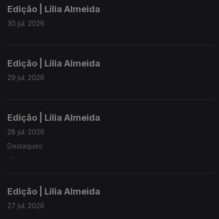
Edição | Lília Almeida
30 jul. 2026
Edição | Lília Almeida
29 jul. 2026
Edição | Lília Almeida
28 jul. 2026
Destaques:
► Governo aprova caderno de encargos para venda do
Handling e aval de 55 milhões de euros à SATA
Edição | Lília Almeida
► PS denuncia falta de respostas do Governo da República
sobre a requalificação da esquadra da PSP na Ribeira Grande
27 jul. 2026