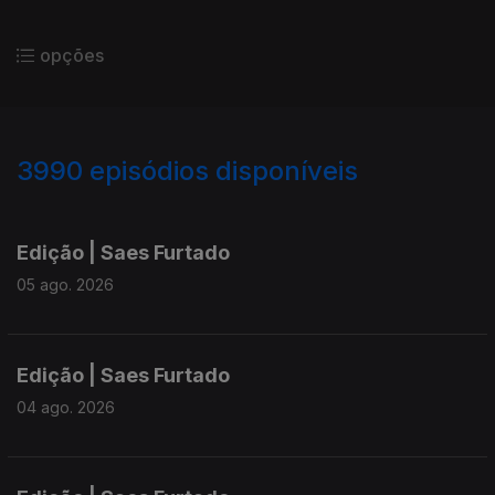
opções
3990
episódios disponíveis
944940
942366
939917
Edição | Saes Furtado
05 ago. 2026
Edição | Saes Furtado
04 ago. 2026