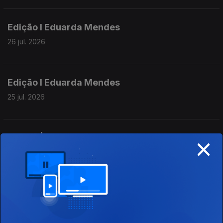
► Grupos Oriental e Central dos Açores estão sob aviso
amarelo por chuva forte
Edição I Eduarda Mendes
26 jul. 2026
Edição I Eduarda Mendes
25 jul. 2026
×
Edição | Lília Almeida
24 jul. 2026
Edição | Lília Almeida
23 jul. 2026