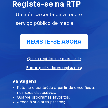
Registe-se na RTP
Edição | Lília Almeida
Uma única conta para todo o
22 jul. 2026
serviço público de media
Edição | Lília Almeida
REGISTE-SE AGORA
21 jul. 2026
Quero registar-me mais tarde
Entrar (utilizadores registados)
Edição | Margarida Pereira
20 jul. 2026
Vantagens
Retome o conteúdo a partir de onde ficou,
nos seus dispositivos;
Guarde programas favoritos;
Edição I Sandra Pimenta
Aceda à sua área pessoal;
19 jul. 2026