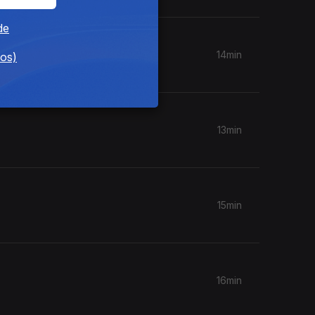
de
beira
14min
dos)
13min
15min
16min