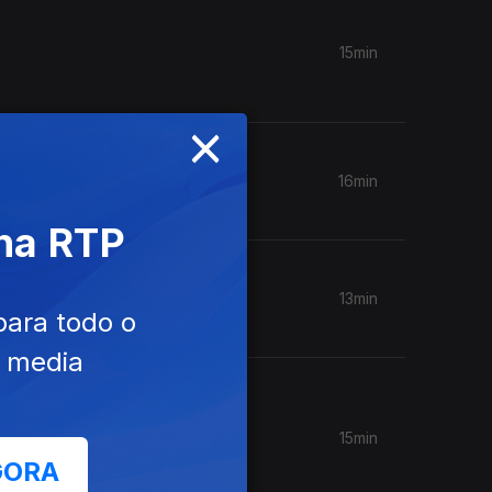
15min
×
16min
 na RTP
13min
para todo o
e media
15min
GORA