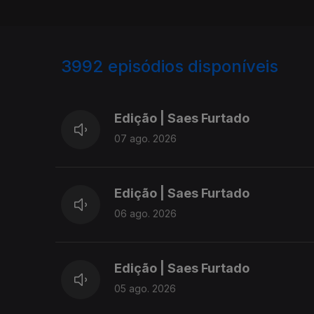
3992
episódios disponíveis
945168
942886
Edição | Saes Furtado
07 ago. 2026
Edição | Saes Furtado
06 ago. 2026
Edição | Saes Furtado
05 ago. 2026