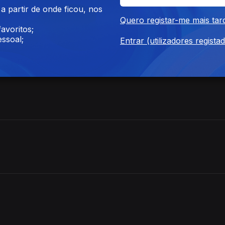
ra venda do Handling e aval de 55 milhões de euros à SATA
 partir de onde ficou, nos
Quero registar-me mais tar
rno da República sobre a requalificação da esquadra da PSP na Ri
avoritos;
ssoal;
Entrar (utilizadores regista
tão sob aviso amarelo por chuva forte