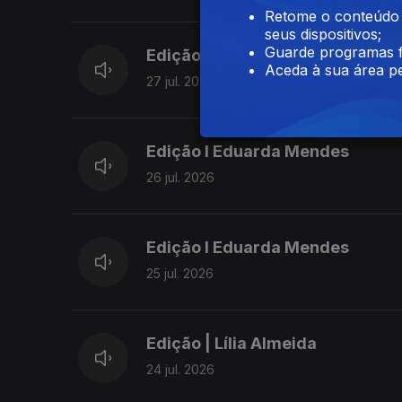
► Governo aprova caderno de encargos pa
Retome o conteúdo a
seus dispositivos;
► PS denuncia falta de respostas do Gove
Guarde programas f
Edição | Lília Almeida
Grande
Aceda à sua área pe
27 jul. 2026
► Grupos Oriental e Central dos Açores es
Edição I Eduarda Mendes
26 jul. 2026
Edição I Eduarda Mendes
25 jul. 2026
Edição | Lília Almeida
24 jul. 2026