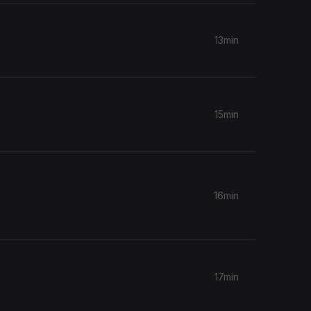
13min
15min
16min
17min