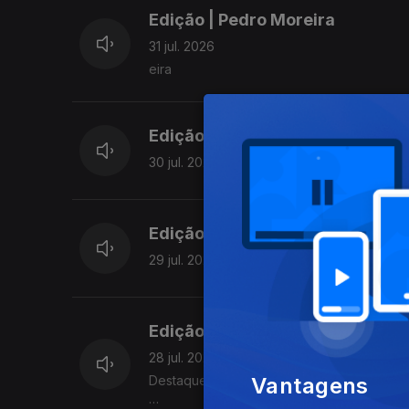
Edição | Pedro Moreira
31 jul. 2026
eira
Edição | Lília Almeida
30 jul. 2026
Edição | Lília Almeida
29 jul. 2026
Edição | Lília Almeida
28 jul. 2026
Vantagens
Destaques: