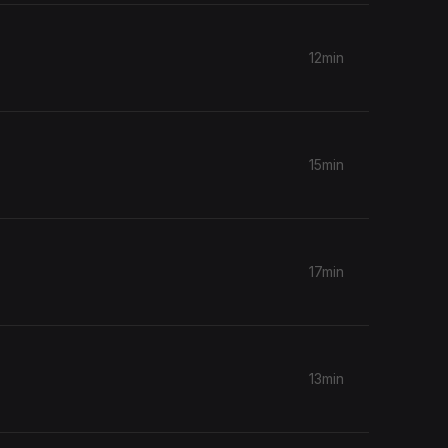
12min
15min
17min
13min