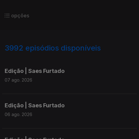
opções
3992
episódios disponíveis
945168
942886
940454
Edição | Saes Furtado
07 ago. 2026
Edição | Saes Furtado
06 ago. 2026