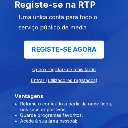
Registe-se na RTP
Edição | Lília Almeida
Uma única conta para todo o
24 jul. 2026
serviço público de media
Edição | Lília Almeida
REGISTE-SE AGORA
23 jul. 2026
Quero registar-me mais tarde
Edição | Lília Almeida
Entrar (utilizadores registados)
22 jul. 2026
Vantagens
Retome o conteúdo a partir de onde ficou,
nos seus dispositivos;
Edição | Lília Almeida
Guarde programas favoritos;
21 jul. 2026
Aceda à sua área pessoal;