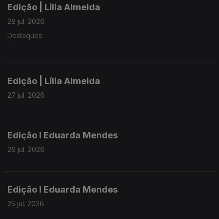
Edição | Lília Almeida
28 jul. 2026
Destaques:
► Governo aprova caderno de encargos para venda do
Handling e aval de 55 milhões de euros à SATA
Edição | Lília Almeida
► PS denuncia falta de respostas do Governo da República
sobre a requalificação da esquadra da PSP na Ribeira Grande
27 jul. 2026
► Grupos Oriental e Central dos Açores estão sob aviso
amarelo por chuva forte
Edição I Eduarda Mendes
26 jul. 2026
Edição I Eduarda Mendes
25 jul. 2026