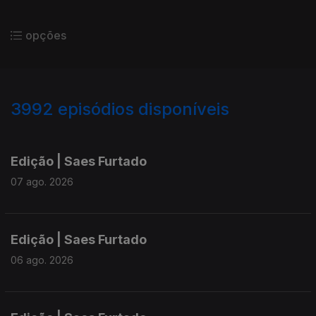
opções
3992
episódios disponíveis
945168
942886
940454
Edição | Saes Furtado
07 ago. 2026
Edição | Saes Furtado
06 ago. 2026