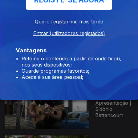
REGISTE-SE AGORA
Sidónio
Bettencourt
Quero registar-me mais tarde
Entrar (utilizadores registados)
29 jun. 2024
Apresentação |
Vantagens
Sidónio
Retome o conteúdo a partir de onde ficou,
Bettencourt
nos seus dispositivos;
Guarde programas favoritos;
Aceda à sua área pessoal;
22 jun. 2024
Apresentação |
Sidónio
Bettencourt