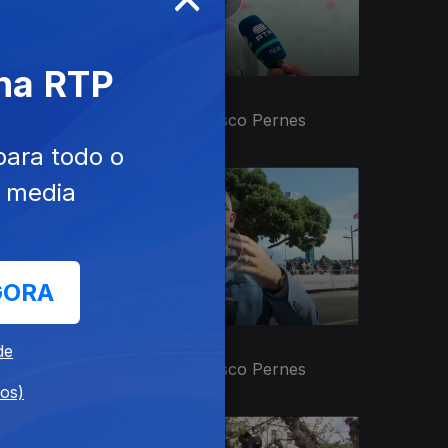
 na RTP
30 ago. 2025
t
Apresentação | Vasco Pernes
para todo o
e media
GORA
12 jul. 2025
de
es
Apresentação | Vasco Pernes
dos)