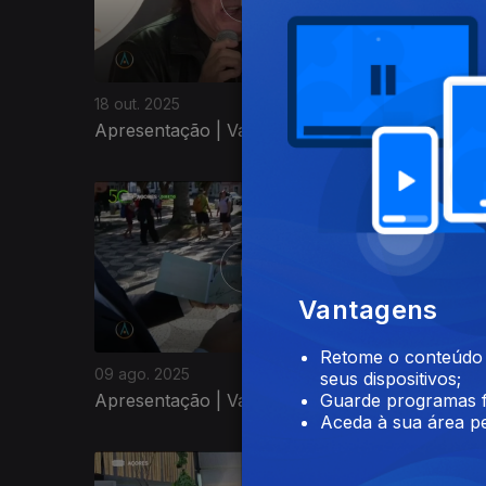
18 out. 2025
04 out. 2
Apresentação | Vasco Pernes
Apresen
863848
Vantagens
Retome o conteúdo a
09 ago. 2025
02 ago. 
seus dispositivos;
Apresentação | Vasco Pernes
Apresen
Guarde programas f
Aceda à sua área pe