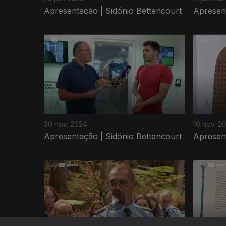
Apresentação | Sidónio Bettencourt
Apresent
30 nov. 2024
16 nov. 2
Apresentação | Sidónio Bettencourt
Apresent
788256