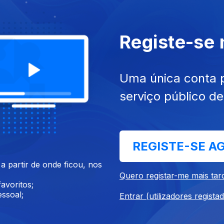
Registe-se
025
13 set. 2025
tação | Vasco Pernes
Apresentação | Lena Goular
Uma única conta 
serviço público d
REGISTE-SE A
 partir de onde ficou, nos
2025
26 jul. 2025
Quero registar-me mais tar
tação | Vasco Pernes
Apresentação | Vasco Pern
avoritos;
ssoal;
Entrar (utilizadores regista