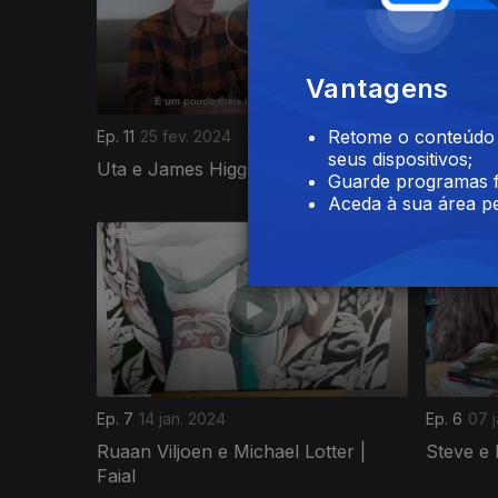
Vantagens
Retome o conteúdo a
Ep. 11
25 fev. 2024
Ep. 10
18 
seus dispositivos;
Uta e James Higgs | Faial
William 
Guarde programas f
Aceda à sua área pe
735650
Ep. 7
14 jan. 2024
Ep. 6
07 
Ruaan Viljoen e Michael Lotter |
Steve e 
Faial