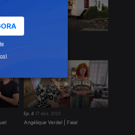
GORA
Ep. 8
21 jan. 2024
de
Victor Huck | Faial
dos)
Ep. 4
17 dez. 2023
uel
Angélique Verdel | Faial