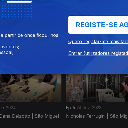
REGISTE-SE A
 partir de onde ficou, nos
fev. 2024
Ep. 9
28 jan. 2024
Quero registar-me mais tar
Lima | São Miguel
Tricia Walters | Faial
avoritos;
ssoal;
Entrar (utilizadores regista
jan. 2024
Ep. 5
24 dez. 2023
Dana Delzotto | São Miguel
Nicholas Ferrugini | São Mig