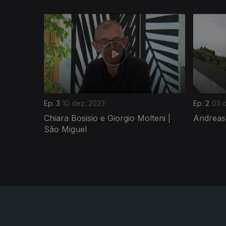
731211
Ep. 3
10 dez. 2023
Ep. 2
03 
Chiara Bosisio e Giorgio Molteni |
Andreas 
São Miguel