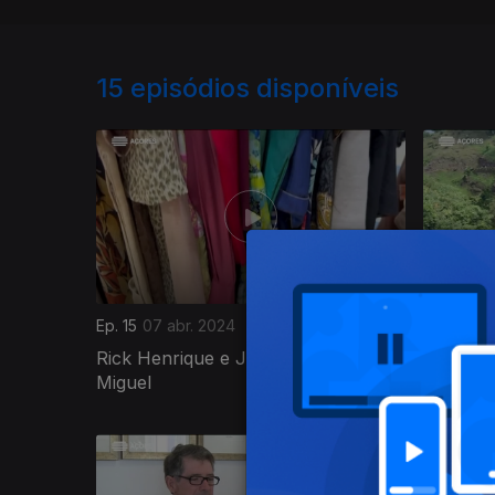
15
episódios disponíveis
Ep. 15
07 abr. 2024
Ep. 14
31 
Rick Henrique e João Oliveira | São
Deborah
Miguel
São Mig