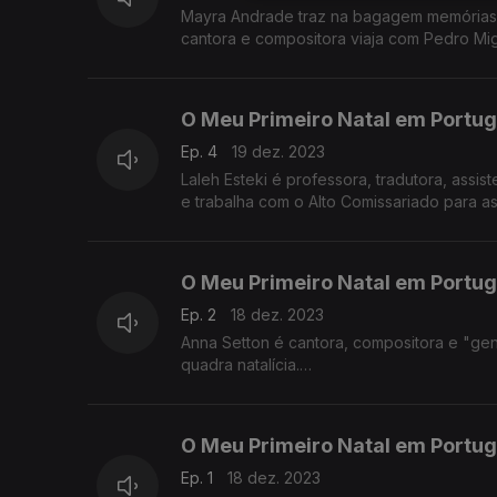
Mayra Andrade traz na bagagem memórias d
cantora e compositora viaja com Pedro Mig
O Meu Primeiro Natal em Portuga
Ep. 4
19 dez. 2023
Laleh Esteki é professora, tradutora, assis
e trabalha com o Alto Comissariado para as
em Portugal.
O Meu Primeiro Natal em Portug
Ep. 2
18 dez. 2023
Anna Setton é cantora, compositora e "ge
quadra natalícia.
Adora o nosso Natal, mesmo tendo em conta
O Meu Primeiro Natal em Portug
Ep. 1
18 dez. 2023