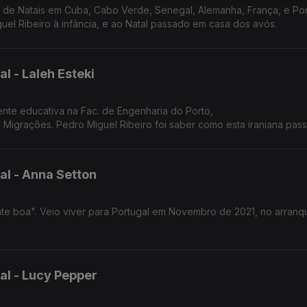
e Natais em Cuba, Cabo Verde, Senegal, Alemanha, França, e Por
uel Ribeiro à infância, e ao Natal passado em casa dos avós.
l - Laleh Esteki
tente educativa na Fac. de Engenharia do Porto,
 Migrações. Pedro Miguel Ribeiro foi saber como esta iraniana pass
al - Anna Setton
nte boa". Veio viver para Portugal em Novembro de 2021, no arranq
 o clima diferente. E traz-nos música!
al - Lucy Pepper