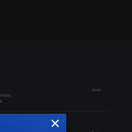
4min
rédio.
la
×