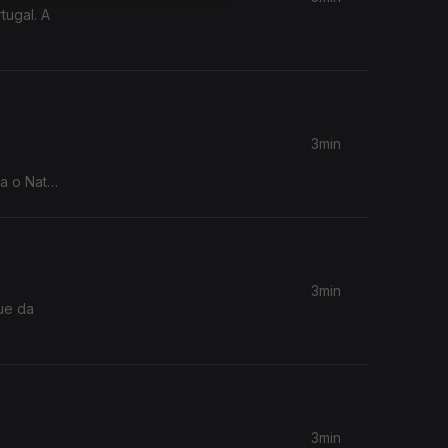
tugal. A
3min
a o Natal
3min
ue da
3min