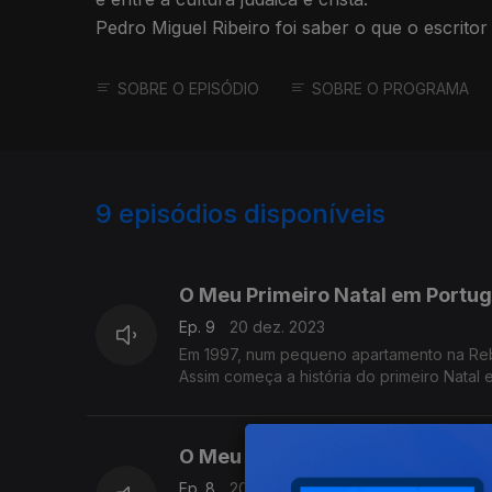
Pedro Miguel Ribeiro foi saber o que o escrito
portuguesa. Ele só dispensa... o frio!
SOBRE O EPISÓDIO
SOBRE O PROGRAMA
9
episódios disponíveis
735756
O Meu Primeiro Natal em Portuga
Ep. 9
20 dez. 2023
Em 1997, num pequeno apartamento na Reb
Assim começa a história do primeiro Natal 
O Meu Primeiro Natal em Portug
Ep. 8
20 dez. 2023