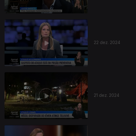
22 dez. 2024
817588
21 dez. 2024