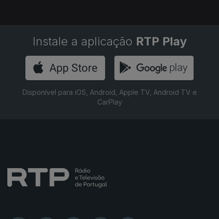
Instale a aplicação
RTP Play
Disponível para iOS, Android, Apple TV, Android TV e
CarPlay