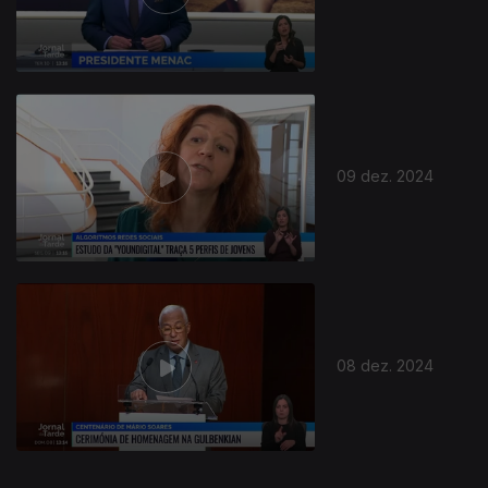
814582
09 dez. 2024
08 dez. 2024