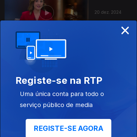
20 dez. 2024
×
19 dez. 2024
Registe-se na RTP
Uma única conta para todo o
serviço público de media
18 dez. 2024
REGISTE-SE AGORA