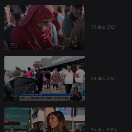
30 dez. 2024
29 dez. 2024
28 dez. 2024