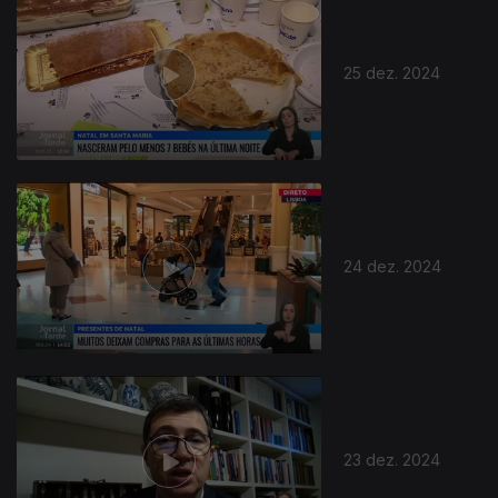
25 dez. 2024
24 dez. 2024
23 dez. 2024