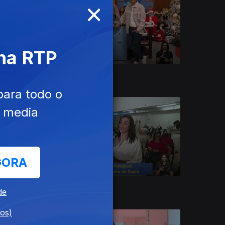
×
 na RTP
17 dez. 2024
para todo o
e media
GORA
10 dez. 2024
de
dos)