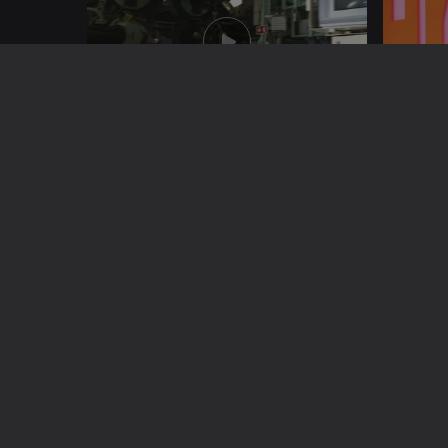
01 nov. 2024
31 out. 2
28 out. 2024
25 out. 2
802043