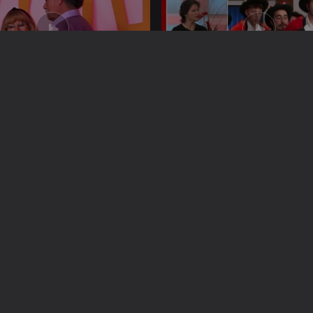
024
30 out. 2024
024
24 out. 2024