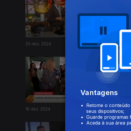
20 dez. 2024
19 dez. 2
814934
Vantagens
Retome o conteúdo a
16 dez. 2024
13 dez. 2
seus dispositivos;
Guarde programas f
Aceda à sua área pe