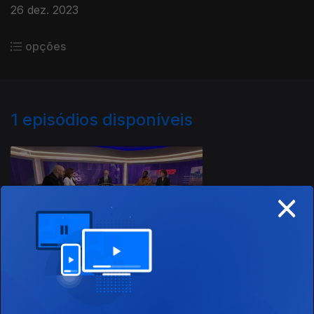
26 dez. 2023
opções
1
episódios disponíveis
737554
×
26 dez. 2023