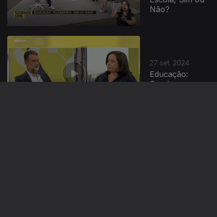
Não?
27 set. 2024
Educação:
Creches
26 set. 2024
Educação:
Modelos
Autónomos