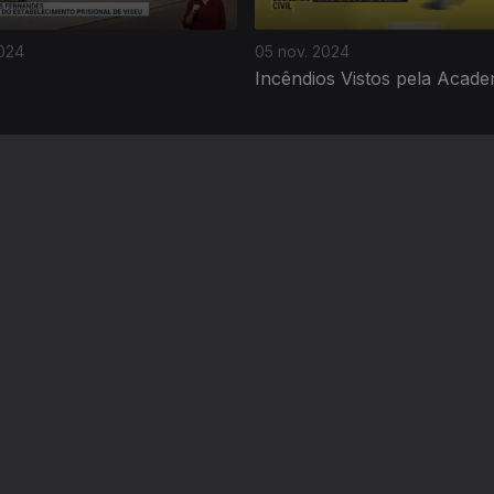
2024
05 nov. 2024
Incêndios Vistos pela Acade
Instale a aplicação
RTP Play
Disponível para iOS, Android, Apple TV, Android TV e CarPlay
RTP PLAY
CONTACTOS