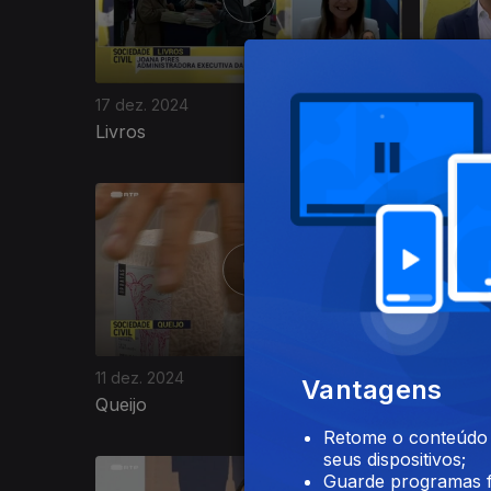
17 dez. 2024
16 dez. 2
Livros
Portugu
814021
11 dez. 2024
10 dez. 2
Vantagens
Queijo
Chocola
Retome o conteúdo a
seus dispositivos;
Guarde programas f