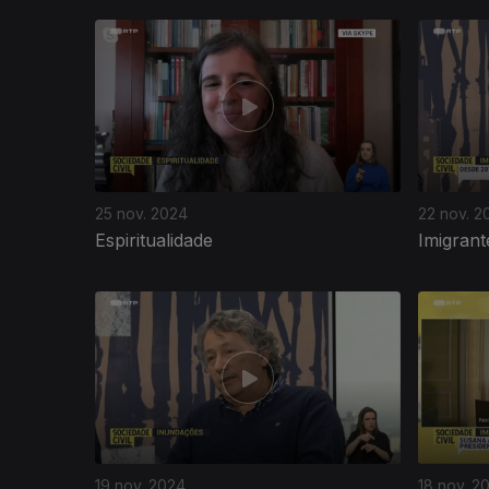
810074
25 nov. 2024
22 nov. 2
Espiritualidade
Imigrant
19 nov. 2024
18 nov. 2