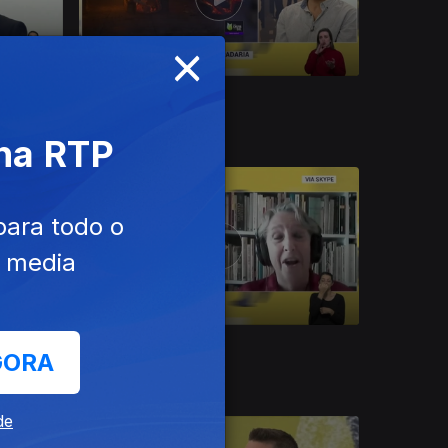
×
12 dez. 2024
Pão
 na RTP
para todo o
e media
06 dez. 2024
GORA
Contos de Natal
de