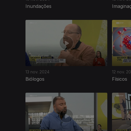
Inundações
Imagina
13 nov. 2024
12 nov. 2
Biólogos
Físicos
806119