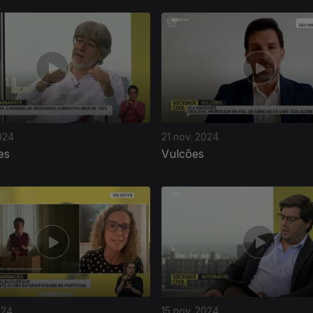
024
21 nov. 2024
es
Vulcões
024
15 nov. 2024