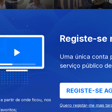
024
13 dez. 2024
eses Lá Fora
Azeite
Registe-se
Uma única conta 
serviço público d
024
09 dez. 2024
REGISTE-SE A
te
Café
 partir de onde ficou, nos
Quero registar-me mais tar
avoritos;