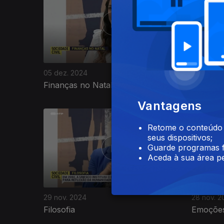
05 dez. 2024
04 dez. 
Finanças no Natal
Prendas
Vantagens
Retome o conteúdo a
seus dispositivos;
Guarde programas f
Aceda à sua área pe
29 nov. 2024
28 nov. 2
Filosofia
Emoções