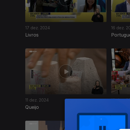
17 dez. 2024
16 dez. 2
Livros
Portugu
814021
11 dez. 2024
10 dez. 2
Queijo
Chocola