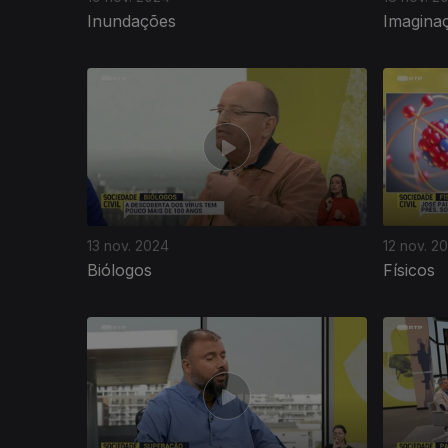
Inundações
Imagina
13 nov. 2024
12 nov. 2
Biólogos
Físicos
806119