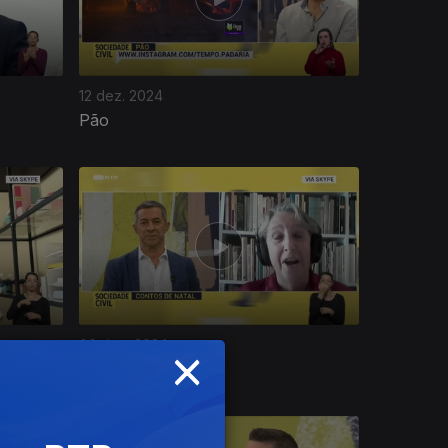
12 dez. 2024
Pão
×
06 dez. 2024
Contos de Natal