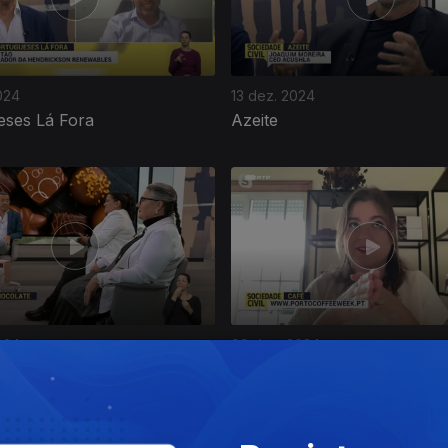
024
13 dez. 2024
eses Lá Fora
Azeite
024
09 dez. 2024
te
Café