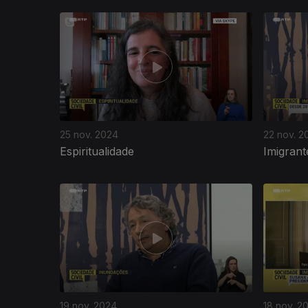
810074
25 nov. 2024
22 nov. 2
Espiritualidade
Imigrant
19 nov. 2024
18 nov. 2