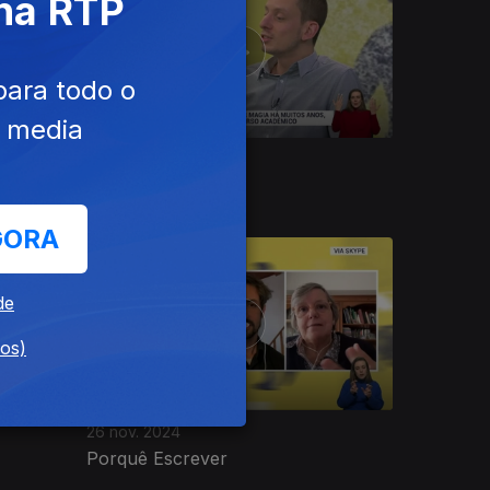
 na RTP
para todo o
e media
02 dez. 2024
Magia
GORA
de
dos)
26 nov. 2024
Porquê Escrever