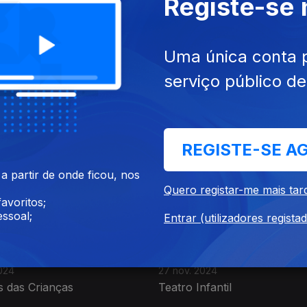
Registe-se
Uma única conta 
serviço público d
2024
03 dez. 2024
 de Natal
Doces de Natal
REGISTE-SE A
 partir de onde ficou, nos
Quero registar-me mais tar
avoritos;
ssoal;
Entrar (utilizadores regista
024
27 nov. 2024
 das Crianças
Teatro Infantil