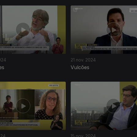
024
21 nov. 2024
es
Vulcões
024
15 nov. 2024