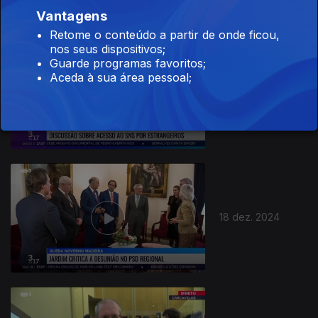
Vantagens
Retome o conteúdo a partir de onde ficou,
nos seus dispositivos;
Guarde programas favoritos;
Aceda à sua área pessoal;
19 dez. 2024
18 dez. 2024