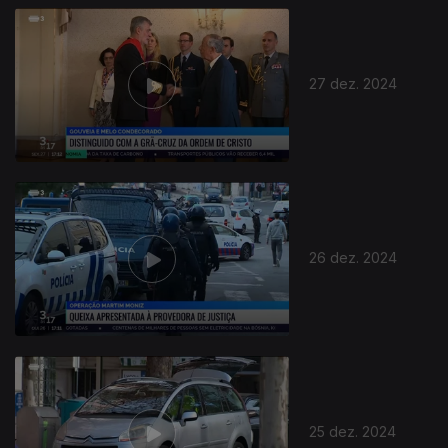
27 dez. 2024
26 dez. 2024
25 dez. 2024