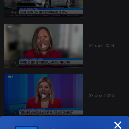
24 dez. 2024
23 dez. 2024
×