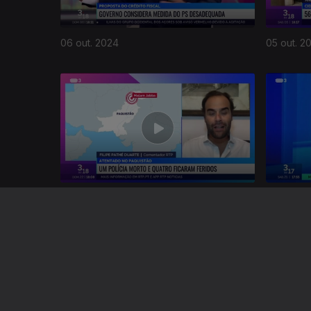
06 out. 2024
05 out. 2
794508
22 set. 2024
21 set. 20