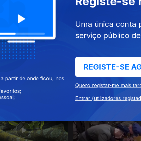
Registe-se
2024
21 dez. 2024
Uma única conta 
serviço público d
REGISTE-SE A
 partir de onde ficou, nos
Quero registar-me mais tar
avoritos;
2024
07 dez. 2024
ssoal;
Entrar (utilizadores regista