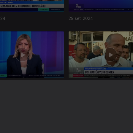
024
29 set. 2024
24
15 set. 2024
Instale a aplicação
RTP Play