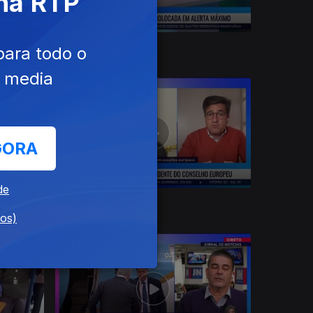
 na RTP
15 dez. 2024
para todo o
e media
GORA
de
01 dez. 2024
dos)