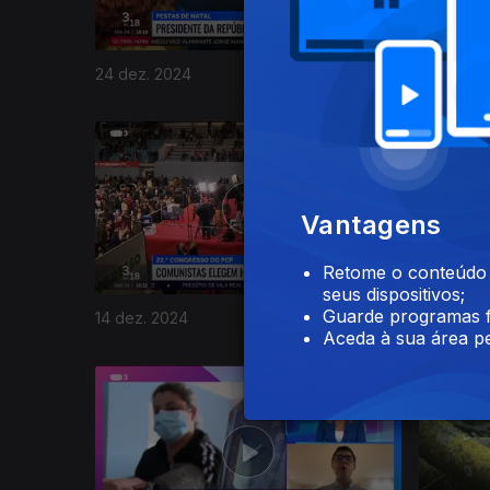
24 dez. 2024
22 dez. 
812959
Vantagens
Retome o conteúdo a
seus dispositivos;
Guarde programas f
14 dez. 2024
08 dez. 
Aceda à sua área pe