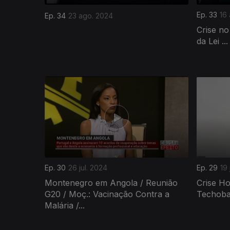
Ep. 33
16
Ep. 34
23 ago. 2024
Crise n
da Lei ...
781414
Ep. 30
26 jul. 2024
Ep. 29
19 
Montenegro em Angola / Reunião
Crise Ho
G20 / Moç.: Vacinação Contra a
Techoban
Malária /...