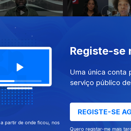
 nov. 2024
Ep. 44
08 nov. 2024
Registe-se
Na Sombra de Trump
Uma única conta 
serviço público d
REGISTE-SE A
out. 2024
Ep. 40
11 out. 2024
 partir de onde ficou, nos
da Nação
Eleições em Moçambique
Quero registar-me mais tar