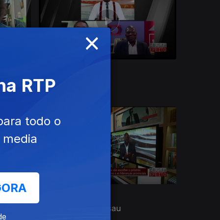
×
Ep. 43
01 nov. 2024
 na RTP
para todo o
e media
GORA
Ep. 39
04 out. 2024
Crise na Guiné-Bissau
de