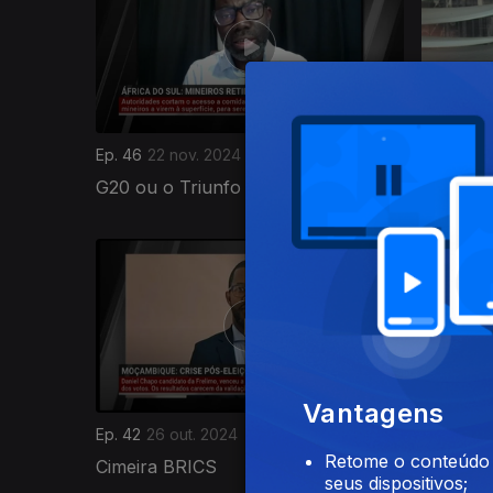
Ep. 46
22 nov. 2024
Ep. 45
15
G20 ou o Triunfo de Lula
COP29, 
799116
Vantagens
Ep. 42
26 out. 2024
Ep. 41
18 
Retome o conteúdo a
Cimeira BRICS
Estado 
seus dispositivos;