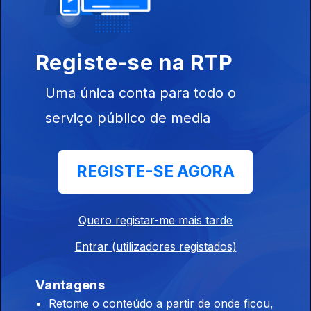
Instale a aplicação
RTP Play
Registe-se na RTP
Uma única conta para todo o
Disponível para iOS, Android, Apple TV, Android TV e
serviço público de media
CarPlay
REGISTE-SE AGORA
Quero registar-me mais tarde
Entrar (utilizadores registados)
Vantagens
Retome o conteúdo a partir de onde ficou,