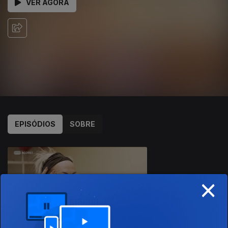
VER AGORA
EPISÓDIOS
SOBRE
738421
×
31 dez. 2023