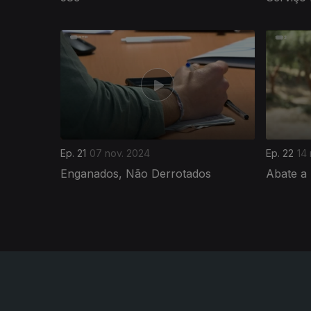
814248
Ep. 21
07 nov. 2024
Ep. 22
14
Enganados, Não Derrotados
Abate a