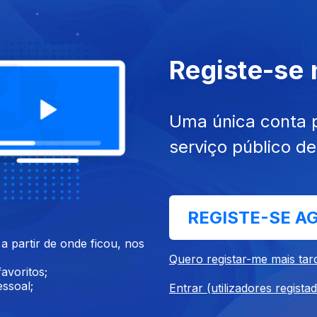
Registe-se
mar. 2024
Ep. 7
04 abr. 2024
ram Os Fundos
Floresta de Vidro
Uma única conta 
serviço público d
REGISTE-SE A
 partir de onde ficou, nos
mai. 2024
Ep. 11
23 mai. 2024
Quero registar-me mais tar
 à Portuguesa
SOS XXL
avoritos;
ssoal;
Entrar (utilizadores regista