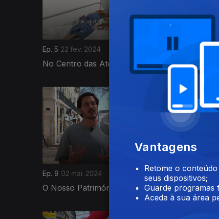
Ep. 5
22 fev. 2024
Ep. 6
14 
No Centro das Atenções
Onde Pa
776219
Vantagens
Retome o conteúdo a
Ep. 9
02 mai. 2024
Ep. 10
09 
seus dispositivos;
O Nosso Património
Mundial
Guarde programas f
Aceda à sua área pe