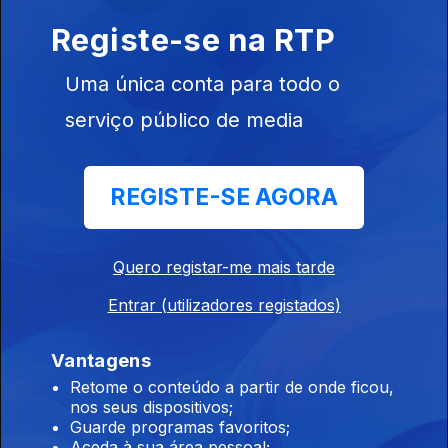
Ep. 19
19 jun. 2024
Registe-se na RTP
Uma única conta para todo o
serviço público de media
Ep. 18
REGISTE-SE AGORA
05 jun. 2024
Quero registar-me mais tarde
Entrar (utilizadores registados)
Vantagens
Ep. 17
Retome o conteúdo a partir de onde ficou,
29 mai. 2024
nos seus dispositivos;
Guarde programas favoritos;
Aceda à sua área pessoal;