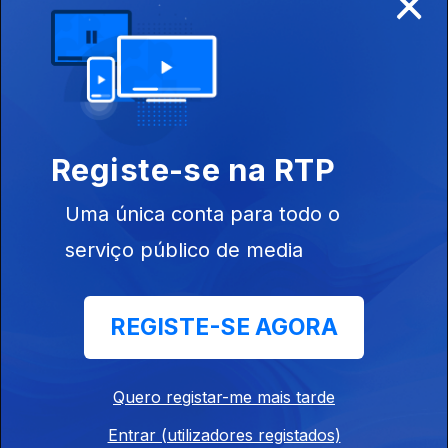
×
773403
Ep. 22
08 jun. 2024
Registe-se na RTP
Uma única conta para todo o
serviço público de media
Ep. 21
01 jun. 2024
REGISTE-SE AGORA
Quero registar-me mais tarde
Ep. 20
Entrar (utilizadores registados)
25 mai. 2024