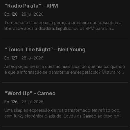
“Radio Pirata” – RPM
Ep. 128
29 jul. 2026
Tornou-se o hino de uma geração brasileira que descobria a
liberdade após a ditadura. Impulsionou os RPM para um
fenómeno sem precedentes. Uma das maiores digressões e
um dos discos mais vendidos da história do Brasil.
“Touch The Night” – Neil Young
Ep. 127
28 jul. 2026
Antecipação de uma questão mais atual do que nunca: quando
é que a informação se transforma em espetáculo? Mistura rock
e eletrónica para criticar a tv sensacionalista.
"Word Up" - Cameo
Ep. 126
27 jul. 2026
Uma simples expressão de rua transformado em refrão pop,
com funk, eletrónica e atitude, Levou os Cameo ao topo em
1986. A história por trás desta gíria é quase tão marcante como
a música.