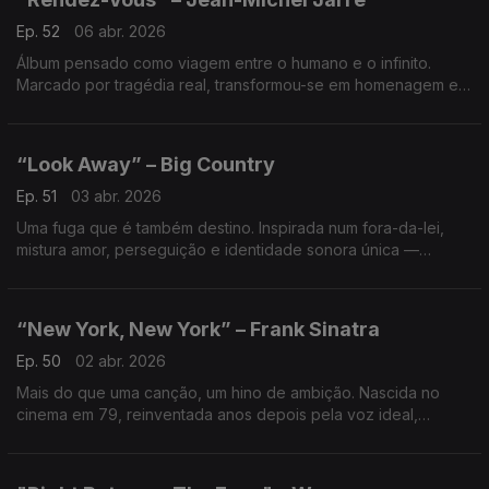
Ep. 52
06 abr. 2026
Álbum pensado como viagem entre o humano e o infinito.
Marcado por tragédia real, transformou-se em homenagem e
prova de que a música pode tocar o espaço mesmo quando o
plano falha.
“Look Away” – Big Country
Ep. 51
03 abr. 2026
Uma fuga que é também destino. Inspirada num fora-da-lei,
mistura amor, perseguição e identidade sonora única —
guitarras épicas e emoção crua num dos maiores sucessos da
banda.
“New York, New York” – Frank Sinatra
Ep. 50
02 abr. 2026
Mais do que uma canção, um hino de ambição. Nascida no
cinema em 79, reinventada anos depois pela voz ideal,
recuperada em 86 como símbolo de conquista numa cidade
que testa tudo e onde só fica quem insiste.