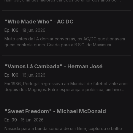
Inspirada na redescoberta de quem sempre esteve ao nosso
lado
"Who Made Who" - AC DC
Ep. 106
18 jun. 2026
Muito antes da I.A domiar conversas, os AC/DC questionavam
quem controla quem. Criada para a B.S.O. de Maximum
Overdrive, realizado por Stephen King, uma reflexão elétrica
sobre m´quinas e humanidade.
"Vamos Lá Cambada" - Herman José
Ep. 100
16 jun. 2026
Em 1986, Portugal regressava ao Mundial de futebol vinte anos
depois dos Magriços. Entre esperança e polémica, um hino
contagiante escrito por Carlos Paião. O clássico perdura e
sobreviveu ao Caso Saltillo.
"Sweet Freedom" - Michael McDonald
Ep. 99
15 jun. 2026
Nascida para a banda sonora de um filme, capturou o brilho