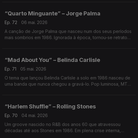
guerra que parece lenda…mas é possível.
“Quarto Minguante” – Jorge Palma
Ep. 72
06 mai. 2026
A canção de Jorge Palma que nasceu num dos seus períodos
mais sombrios em 1986. Ignorada à época, tornou-se retrato
cru de um artista em transição — prova de que há discos
“esquecidos” que guardam as verdades mais duras.
“Mad About You” – Belinda Carlisle
Ep. 71
05 mai. 2026
O tema que lançou Belinda Carlisle a solo em 1986 nasceu de
uma banda que nunca chegou a gravá-lo. Pop luminosa, MTV
e timing perfeito: uma canção “perdida” que foi arranque para
definir uma carreira inteira.
“Harlem Shuffle” – Rolling Stones
Ep. 70
04 mai. 2026
Um groove nascido no R&B dos anos 60 que atravessou
décadas até aos Stones em 1986. Em plena crise interna,
transformaram dança de Harlem em hit MTV. A curiosidade?