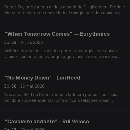
Roger Taylor esboçou a ideia a partir de “Highlander”. Freddie
Mercury reescreveu quase tudo. O single que deu nome ao
12.º álbum dos Queen e à sua última tour com a formação
original.
"When Tomorrow Comes” — Eurythmics
Ep. 89
01 jun. 2026
Sintetizadores frios trocados por bateria orgânica e guitarras.
O amor cantado como abrigo seguro numa noite de insónia.
Um hino à promessa silenciosa de ficar.
"No Money Down" - Lou Reed
Ep. 88
29 mai. 2026
Nos anos 80, Lou Reed trocou o lado cru por um som mais
polido e surpreendeu fãs. Uma crítica a relações como
transações num tema frio e irónico. Polémico na MTV, provou
que mudar também é arriscar perder.
"Cavaleiro andante" - Rui Veloso
Ep. 87
28 mai. 2026