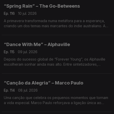
“Spring Rain” – The Go-Betweens
Ep. 116
10 jul. 2026
A primavera transformada numa metáfora para a esperança,
criando um dos temas mais marcantes do indie australiano. A
curiosa origem desta canção merece ser descoberta.
“Dance With Me” – Alphaville
Ep. 115
09 jul. 2026
Depois do sucesso global de “Forever Young”, os Alphaville
escolheram sonhar ainda mais alto. Entre sintetizadores,
romantismo e fantasia futurista, criaram um convite para fugir
da realidade por alguns minutos.
“Canção da Alegria” – Marco Paulo
Ep. 114
08 jul. 2026
Uma canção que celebra os pequenos momentos que tornam
a vida especial. Marco Paulo reforçava a ligação única ao
público português com um tema simples, otimista e intemporal.