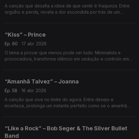
A canção que desafia a ideia de que sentir é fraqueza. Entre
orgulho e perda, revela a dor escondida por trás de um
sorriso — e prova que a verdadeira coragem é não calar
emoções.
“Kiss” – Prince
Ep. 60
17 abr. 2026
O tema a provar que menos pode ser tudo. Minimalista e
provocadora, transforma silêncio em sedução e controlo em
arte — um clássico onde cada ausência diz mais do que
qualquer excesso. Do génio chamado Prince.
“Amanhã Talvez” – Joanna
Ep. 58
16 abr. 2026
A canção que vive no limite do agora. Entre desejo e
incerteza, prolonga um instante perfeito como se o amanhã
não existisse. Retrato intenso de amor vivido sem garantias,
mas com tudo o que importa.
“Like a Rock” – Bob Seger & The Silver Bullet
Band