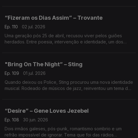
ponte entre géneros que abriu as rádios e a MTV a uma nova
geração.
“Fizeram os Dias Assim” – Trovante
Ep. 110
02 jul. 2026
Uma geração pós 25 de abril, recusou viver pelos guiões
herdados. Entre poesia, intervenção e identidade, um dos
retratos mais fortes de Portugal nos anos 80.
"Bring On The Night” – Sting
Ep. 109
01 jul. 2026
Quando deixou os Police, Sting procurou uma nova identidade
musical. Rodeado de músicos de jazz, reinventou um tema do
passado e transformou-o numa reflexão elegante sobre
mudança, risco e liberdade criativa.
“Desire” – Gene Loves Jezebel
Ep. 108
30 jun. 2026
Dois irmãos galeses, pós-punk, romantismo sombrio e um
refrão impossível de ignorar. Tema que foi das rádios