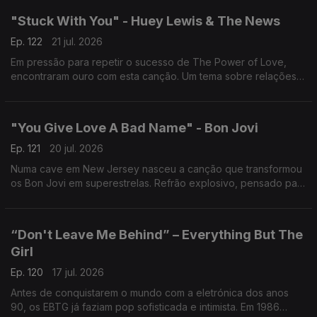
"Stuck With You" - Huey Lewis & The News
Ep. 122
21 jul. 2026
Em pressão para repetir o sucesso de The Power of Love,
encontraram ouro com esta canção. Um tema sobre relações
imperfeitas que chegou ao nº1 nos EUA. Amor duradouro
também rende êxitos.
"You Give Love A Bad Name" - Bon Jovi
Ep. 121
20 jul. 2026
Numa cave em New Jersey nasceu a canção que transformou
os Bon Jovi em superestrelas. Refrão explosivo, pensado para
encher estádios, tornou-se um dos maiores hinos do rock.
“Don't Leave Me Behind” – Everything But The
Girl
Ep. 120
17 jul. 2026
Antes de conquistarem o mundo com a eletrónica dos anos
90, os EBTG já faziam pop sofisticada e intimista. Em 1986