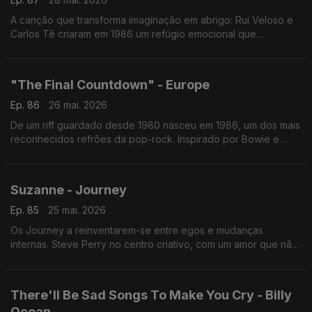
A canção que transforma imaginação em abrigo: Rui Veloso e
Carlos Tê criaram em 1986 um refúgio emocional que
atravessa gerações. Um herói inventado… que afinal continua
a salvar dias reais.
"The Final Countdown" - Europe
Ep. 86
26 mai. 2026
De um riff guardado desde 1980 nasceu em 1986, um dos mais
reconhecidos refrões da pop-rock. Inspirado por Bowie e
pela corrida espacial, abriu concertos e conquistou o mundo.
Nº1 em dezenas de países.
Suzanne - Journey
Ep. 85
25 mai. 2026
Os Journey a reinventarem-se entre egos e mudanças
internas. Steve Perry no centro criativo, com um amor que não
fecha capítulo. Emotivo e elegante, um retrato de saudade
reacesa quando a memória toca.
There'll Be Sad Songs To Make You Cry - Billy
Ocean