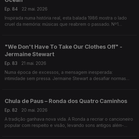
Ep. 84
22 mai. 2026
Inspirada numa história real, esta balada 1986 mostra o lado
cruel da memória: músicas que reabrem o passado. Nº1
histórico nos EUA. Quando algumas canções sabem
exatamente onde dói
"We Don't Have To Take Our Clothes Off" -
Jermaine Stewart
Ep. 83
21 mai. 2026
Numa época de excessos, a mensagem inesperada:
intimidade sem pressa. Jermaine Stewart a desafiar normas
numa pop com contexto forte durante os anos de alerta da
SIDA. Um ato de coragem.
Chula de Paus – Ronda dos Quatro Caminhos
Ep. 82
20 mai. 2026
A tradição ganhava nova vida. A Ronda a recriar o cancioneiro
popular com respeito e visão, levando sons antigos além-
fronteiras. “Chula de Paus” prova que inovar não é esquecer,
é dar futuro ao passado.