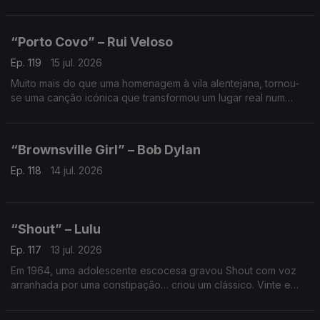
lançaram esta canção sobre o medo de ficar para trás. História
de amor, cumplicidade e emoções contidas.
“Porto Covo” – Rui Veloso
Ep. 119
15 jul. 2026
Muito mais do que uma homenagem à vila alentejana, tornou-
se uma canção icónica que transformou um lugar real num
destino de sonho e despertou a curiosidade de gerações
para conhecer aquele recanto onde tempo não passa.
“Brownsville Girl” – Bob Dylan
Ep. 118
14 jul. 2026
“Shout” – Lulu
Ep. 117
13 jul. 2026
Em 1964, uma adolescente escocesa gravou Shout com voz
arranhada por uma constipação… criou um clássico. Vinte e
dois anos depois, em 1986, a reedição voltou ao Top 10
britânico. Algumas interpretações nunca envelhecem.