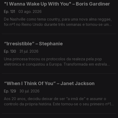
"I Wanna Wake Up With You" – Boris Gardiner
Ep. 131
03 ago. 2026
De Nashville como tema country, para uma nova alma reggae,
foi nº1 no Reino Unido durante três semanas e tornou-se um
dos maiores fenómenos do verão de 1986.
“Irresistible” – Stephanie
Ep. 130
31 jul. 2026
Uma princesa trocou os protocolos da realeza pela pop
eletrónica e conquistou a Europa. Transformada em estrela
pop., cantou este tema sobre atração, desejo e perda de
controlo.
“When I Think Of You” – Janet Jackson
Ep. 129
30 jul. 2026
Aos 20 anos, decidiu deixar de ser “a irmã de” e assumir o
controlo da própria história. Este tornou-se o seu primeiro nº1
nos EUA e confirmou o nascimento de uma nova estrela da
pop.