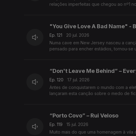
relações imperfeitas que chegou ao nº1 n
"You Give Love A Bad Name" - B
Ep. 121
20 jul. 2026
Numa cave em New Jersey nasceu a canção
pensado para encher estádios, tornou-se 
“Don't Leave Me Behind” – Every
Ep. 120
17 jul. 2026
Antes de conquistarem o mundo com a eletr
lançaram esta canção sobre o medo de fica
“Porto Covo” – Rui Veloso
Ep. 119
15 jul. 2026
Muito mais do que uma homenagem à vila a