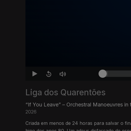
Liga dos Quarentões
“If You Leave” – Orchestral Manoeuvres in 
2026
Criada em menos de 24 horas para salvar o final
hino dos anos 80. Um adeus disfarçado de es