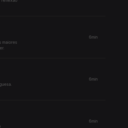
 reflexão
6min
s maiores
er.
6min
uguesa.
6min
e