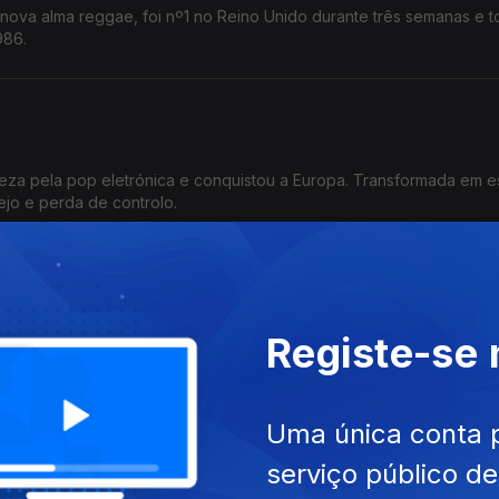
nova alma reggae, foi nº1 no Reino Unido durante três semanas e t
986.
eza pela pop eletrónica e conquistou a Europa. Transformada em es
ejo e perda de controlo.
Jackson
Registe-se
de” e assumir o controlo da própria história. Este tornou-se o seu p
uma nova estrela da pop.
Uma única conta 
serviço público d