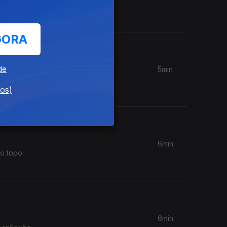
para um
.
GORA
de
5min
lo?
dos)
6min
ao topo
6min