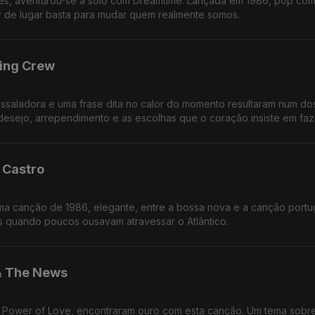
es, aventurou-se a solo com Dreamtime. Lançada em 1986, pop com
 de lugar basta para mudar quem realmente somos.
ting Crew
saladora e uma frase dita no calor do momento resultaram num do
esejo, arrependimento e as escolhas que o coração insiste em faz
 Castro
 numa canção de 1986, elegante, entre a bossa nova e a canção port
s quando poucos ousavam atravessar o Atlântico.
 & The News
e Power of Love, encontraram ouro com esta canção. Um tema sobr