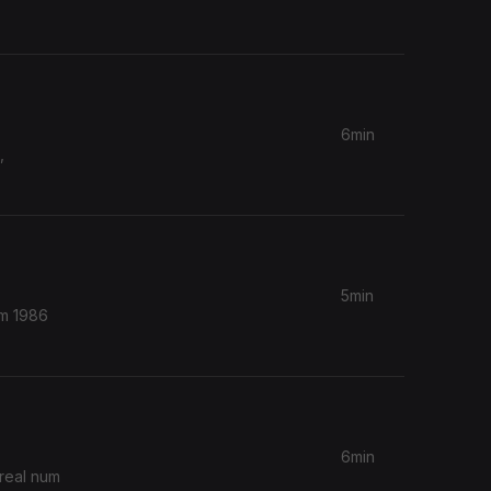
6min
,
5min
Em 1986
6min
real num