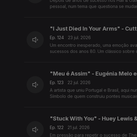
Depois de anos de sucesso nos Hall & Oat
pessoal, num tema que questiona se mudar
"I Just Died In Your Arms" - Cut
Ep. 124
23 jul. 2026
Um encontro inesperado, uma emoção avas
sucessos dos anos 80. Um clássico sobre d
"Meu é Assim" - Eugénia Melo e
Ep. 123
22 jul. 2026
A artista que uniu Portugal e Brasil, aqui
Símbolo de quem construiu pontes musicai
"Stuck With You" - Huey Lewis
Ep. 122
21 jul. 2026
Em pressão para repetir o sucesso de Th