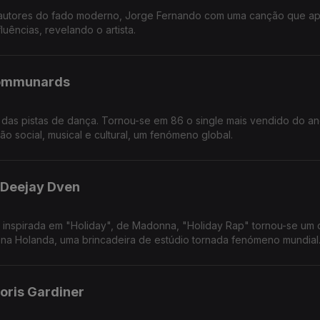
 autores do fado moderno, Jorge Fernando com uma canção que a
uências, revelando o artista.
Communards
no das pistas de dança. Tornou-se em 86 o single mais vendido do a
ão social, musical e cultural, um fenómeno global.
 Deejay Dven
e inspirada em "Holiday", de Madonna, "Holiday Rap" tornou-se um
 na Holanda, uma brincadeira de estúdio tornada fenómeno mundial
oris Gardiner