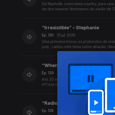
De Nashville como tema country, para uma 
um dos maiores fenómenos do verão de 1
“Irresistible” – Stephanie
Ep. 130
31 jul. 2026
Uma princesa trocou os protocolos da real
pop., cantou este tema sobre atração, des
“When I Think Of You” – Janet 
Ep. 129
30 jul. 2026
Aos 20 anos, decidiu deixar de ser “a irmã 
nº1 nos EUA e confirmou o nascimento de 
“Radio Pirata” – RPM
Ep. 128
29 jul. 2026