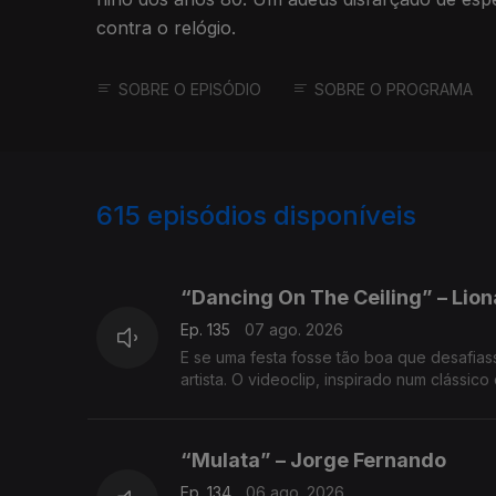
contra o relógio.
SOBRE O EPISÓDIO
SOBRE O PROGRAMA
615
episódios disponíveis
943566
938982
935453
“Dancing On The Ceiling” – Liona
Ep. 135
07 ago. 2026
E se uma festa fosse tão boa que desafiasse a gravida
artista. O videoclip, inspirado num clássi
“Mulata” – Jorge Fernando
Ep. 134
06 ago. 2026