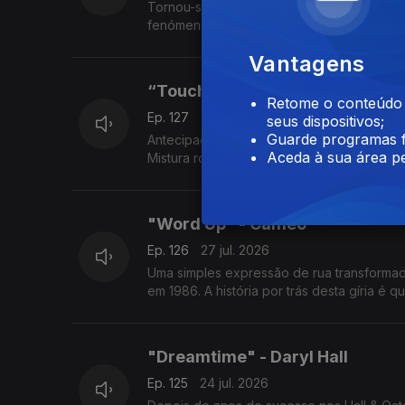
Tornou-se o hino de uma geração brasileir
fenómeno sem precedentes. Uma das maiore
Vantagens
“Touch The Night” – Neil Young
Retome o conteúdo a
Ep. 127
28 jul. 2026
seus dispositivos;
Guarde programas f
Antecipação de uma questão mais atual do
Aceda à sua área pe
Mistura rock e eletrónica para criticar a tv 
"Word Up" - Cameo
Ep. 126
27 jul. 2026
Uma simples expressão de rua transformad
em 1986. A história por trás desta gíria é
"Dreamtime" - Daryl Hall
Ep. 125
24 jul. 2026