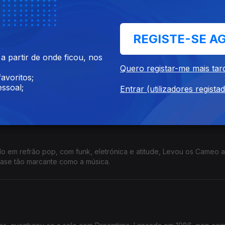
a que descobria a liberdade após a ditadura. Impulsionou os RPM 
s digressões e um dos discos mais vendidos da história do Brasil
REGISTE-SE A
 partir de onde ficou, nos
Quero registar-me mais tar
avoritos;
 que nunca: quando é que a informação se transforma em espetácu
ssoal;
sensacionalista.
Entrar (utilizadores regista
o em refrão pop, com funk, eletrónica e atitude, Levou os Cameo 
 quase tão marcante como a música.