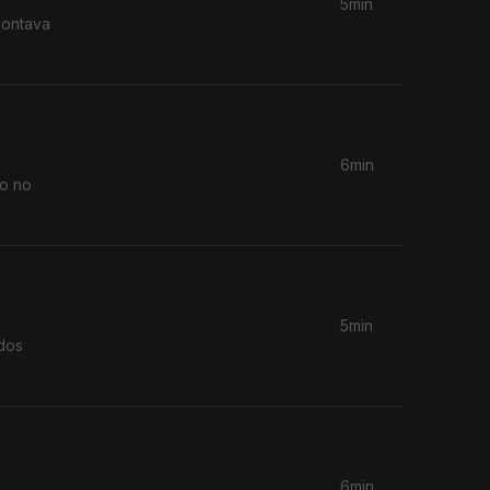
5min
pontava
6min
no no
5min
 dos
.
6min