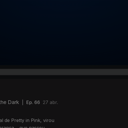
the Dark
|
Ep. 66
27 abr.
 de Pretty in Pink, virou
perança… que nasceu