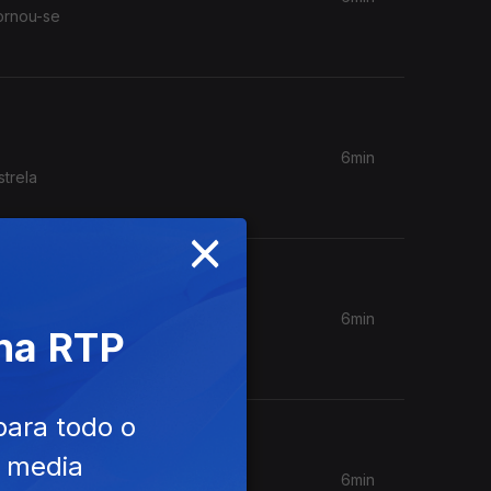
ornou-se
6min
trela
×
6min
 na RTP
rimeiro
para todo o
e media
6min