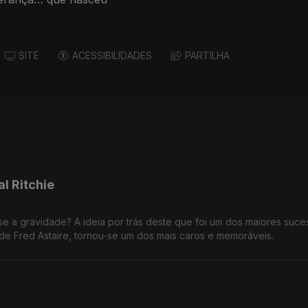
SITE
ACESSIBILIDADES
PARTILHA
l Ritchie
de? A ideia por trás deste que foi um dos maiores sucessos do
co de Fred Astaire, tornou-se um dos mais caros e memoráveis.