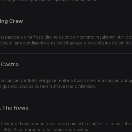
ting Crew
saladora e uma frase dita no calor do momento resultaram num do
esejo, arrependimento e as escolhas que o coração insiste em faz
 Castro
 numa canção de 1986, elegante, entre a bossa nova e a canção port
s quando poucos ousavam atravessar o Atlântico.
 & The News
e Power of Love, encontraram ouro com esta canção. Um tema sobr
os EUA. Amor duradouro também rende êxitos.