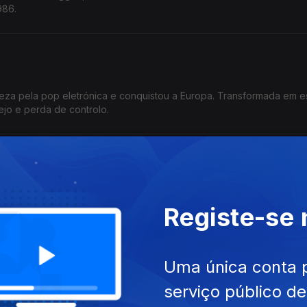
986.
eza pela pop eletrónica e conquistou a Europa. Transformada em es
ejo e perda de controlo.
Jackson
de” e assumir o controlo da própria história. Este tornou-se o seu p
Registe-se
uma nova estrela da pop.
Uma única conta 
serviço público d
a que descobria a liberdade após a ditadura. Impulsionou os RPM 