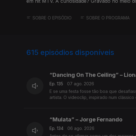
em hit MTV. A curiosidade? Gravado no meio d
virou ouro.
SOBRE O EPISÓDIO
SOBRE O PROGRAMA
615
episódios disponíveis
943566
938982
935453
“Dancing On The Ceiling” – Liona
Ep. 135
07 ago. 2026
E se uma festa fosse tão boa que desafiasse a gravida
artista. O videoclip, inspirado num clássi
“Mulata” – Jorge Fernando
Ep. 134
06 ago. 2026
Antes de se afirmar como um dos maiores