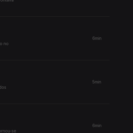
6min
no no
5min
 dos
.
6min
ornou-se