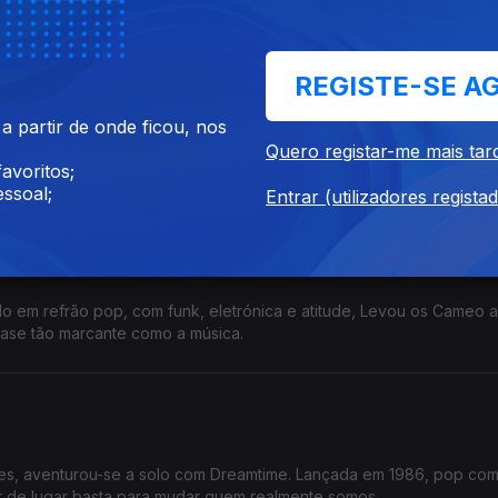
s digressões e um dos discos mais vendidos da história do Brasil
REGISTE-SE A
 partir de onde ficou, nos
 que nunca: quando é que a informação se transforma em espetácu
Quero registar-me mais tar
sensacionalista.
avoritos;
ssoal;
Entrar (utilizadores regista
o em refrão pop, com funk, eletrónica e atitude, Levou os Cameo 
 quase tão marcante como a música.
es, aventurou-se a solo com Dreamtime. Lançada em 1986, pop com
 de lugar basta para mudar quem realmente somos.