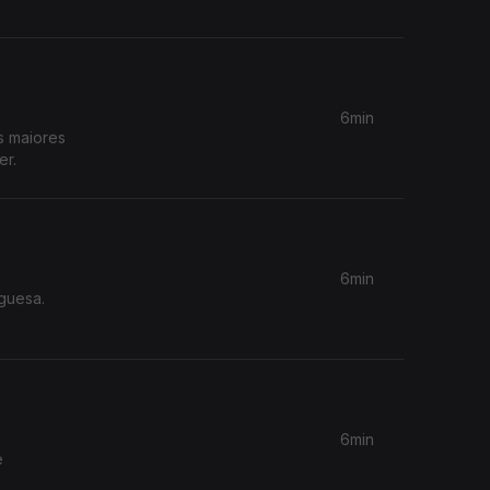
6min
s maiores
er.
6min
uguesa.
6min
e