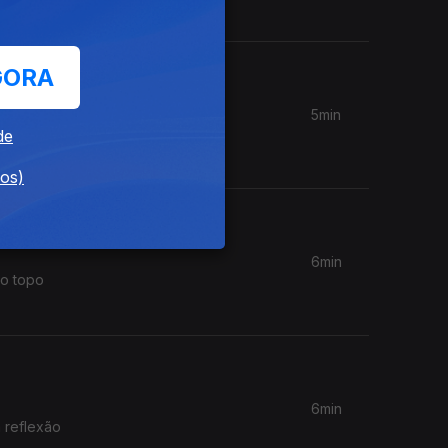
.
GORA
5min
lo?
de
dos)
6min
ao topo
6min
 reflexão