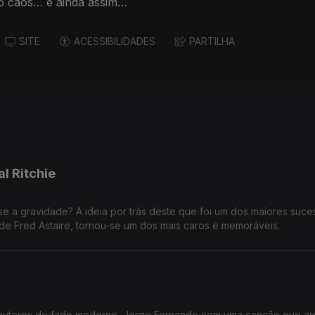
o caos… e ainda assim
SITE
ACESSIBILIDADES
PARTILHA
l Ritchie
de? A ideia por trás deste que foi um dos maiores sucessos do
co de Fred Astaire, tornou-se um dos mais caros e memoráveis.
 autores do fado moderno, Jorge Fernando com uma canção que a