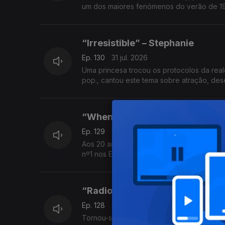
um dos maiores fenómenos do verão de 1
“Irresistible” – Stephanie
Ep. 130
31 jul. 2026
Uma princesa trocou os protocolos da real
pop., cantou este tema sobre atração, des
“When I Think Of You” – Janet 
Ep. 129
30 jul. 2026
Aos 20 anos, decidiu deixar de ser “a irmã 
nº1 nos EUA e confirmou o nascimento de 
“Radio Pirata” – RPM
Ep. 128
29 jul. 2026
Tornou-se o hino de uma geração brasileir