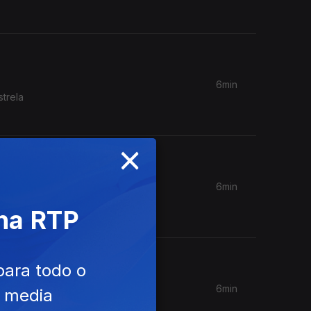
6min
trela
×
6min
rimeiro
 na RTP
para todo o
6min
e media
para um