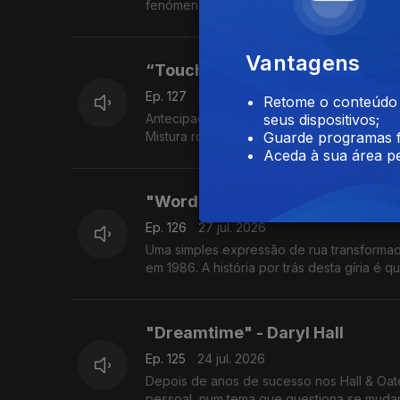
fenómeno sem precedentes. Uma das maiore
Vantagens
“Touch The Night” – Neil Young
Ep. 127
28 jul. 2026
Retome o conteúdo a
Antecipação de uma questão mais atual do
seus dispositivos;
Mistura rock e eletrónica para criticar a tv 
Guarde programas f
Aceda à sua área pe
"Word Up" - Cameo
Ep. 126
27 jul. 2026
Uma simples expressão de rua transformad
em 1986. A história por trás desta gíria é
"Dreamtime" - Daryl Hall
Ep. 125
24 jul. 2026
Depois de anos de sucesso nos Hall & Oat
pessoal, num tema que questiona se mudar