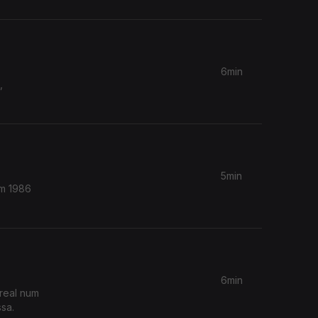
6min
,
5min
Em 1986
6min
real num
sa.