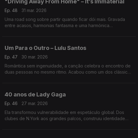
"Driving Away From Home" – It’s Immaterial
Ep. 48
31 mar. 2026
Uma road song sobre partir quando ficar dói mais. Gravada
entre acasos, harmonias fantasma e uma harmónica
inesperada, transformou a estrada em metáfora de liberdade e
sobrevivência emocional.
Um Para o Outro – Lulu Santos
Ep. 47
30 mar. 2026
Romântica sem ingenuidade, a canção celebra o encontro de
duas pessoas no mesmo ritmo. Acabou como um dos clássicos
da pop brasileira dos anos 80, com a inteligência melódica e a
sensibilidade lírica do artista
40 anos de Lady Gaga
Ep. 46
27 mar. 2026
Ela transformou vulnerabilidade em espetáculo global. Dos
clubes de N.York aos grandes palcos, construiu identidade
entre a pop, o piano, o cinema e a coragem emocional. 40
anos, para uma das rainhas da pop atual.