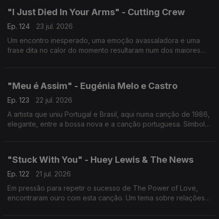
"I Just Died In Your Arms" - Cutting Crew
Ep. 124
23 jul. 2026
Um encontro inesperado, uma emoção avassaladora e uma
frase dita no calor do momento resultaram num dos maiores
sucessos dos anos 80. Um clássico sobre desejo,
arrependimento e as escolhas que o coração insiste em fazer.
"Meu é Assim" - Eugénia Melo e Castro
Ep. 123
22 jul. 2026
A artista que uniu Portugal e Brasil, aqui numa canção de 1986,
elegante, entre a bossa nova e a canção portuguesa. Símbolo
de quem construiu pontes musicais quando poucos ousavam
atravessar o Atlântico.
"Stuck With You" - Huey Lewis & The News
Ep. 122
21 jul. 2026
Em pressão para repetir o sucesso de The Power of Love,
encontraram ouro com esta canção. Um tema sobre relações
imperfeitas que chegou ao nº1 nos EUA. Amor duradouro
também rende êxitos.