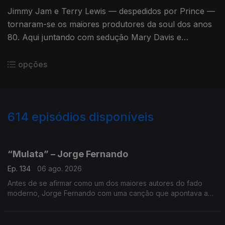
Jimmy Jam e Terry Lewis — despedidos por Prince —
tornaram-se os maiores produtores da soul dos anos
80. Aqui juntando com sedução Mary Davis e
Alexander O'Neil num clássico de despedida da SOS
Band
opções
614
episódios disponíveis
943567
938983
935448
931904
931673
923122
919026
914962
912727
907897
“Mulata” – Jorge Fernando
Ep. 134
06 ago. 2026
Antes de se afirmar como um dos maiores autores do fado
moderno, Jorge Fernando com uma canção que apontava ao
caminho. A tradição encontrou novas influências, revelando o
artista.