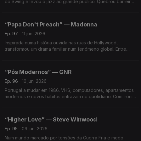
do Swing e levou o jazz ao grande público. Quebrou barreiras
raciais e deixou uma marca que continua viva 40 anos após a
sua morte.
“Papa Don't Preach” — Madonna
Ep. 97
11 jun. 2026
Inspirada numa história ouvida nas ruas de Hollywood,
transformou um drama familiar num fenómeno global. Entre
polémicas, debates sociais e sucesso, a pop a provocar
reflexão e a dominar as rádios.
“Pós Modernos” — GNR
Ep. 96
10 jun. 2026
Portugal a mudar em 1986. VHS, computadores, apartamentos
modernos e novos hábitos entravam no quotidiano. Com ironia
e humor, a foto sonora da sociedade de consumo numa
canção que hoje é atual. Ter mais é viver melhor?
“Higher Love” — Steve Winwood
Ep. 95
09 jun. 2026
Num mundo marcado por tensões da Guerra Fria e medo