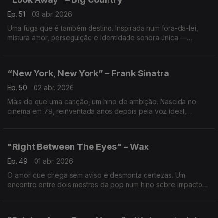
Ep. 51
03 abr. 2026
Uma fuga que é também destino. Inspirada num fora-da-lei,
mistura amor, perseguição e identidade sonora única —
guitarras épicas e emoção crua num dos maiores sucessos da
banda.
“New York, New York” – Frank Sinatra
Ep. 50
02 abr. 2026
Mais do que uma canção, um hino de ambição. Nascida no
cinema em 79, reinventada anos depois pela voz ideal,
recuperada em 86 como símbolo de conquista numa cidade
que testa tudo e onde só fica quem insiste.
"Right Between The Eyes" – Wax
Ep. 49
01 abr. 2026
O amor que chega sem aviso e desmonta certezas. Um
encontro entre dois mestres da pop num hino sobre impacto
emocional imediato — direto ao coração, sem tempo para
defesas.