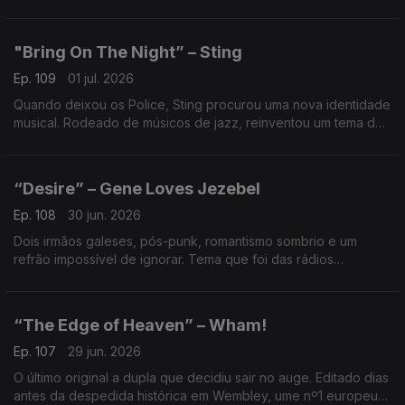
retratos mais fortes de Portugal nos anos 80.
"Bring On The Night” – Sting
Ep. 109
01 jul. 2026
Quando deixou os Police, Sting procurou uma nova identidade
musical. Rodeado de músicos de jazz, reinventou um tema do
passado e transformou-o numa reflexão elegante sobre
mudança, risco e liberdade criativa.
“Desire” – Gene Loves Jezebel
Ep. 108
30 jun. 2026
Dois irmãos galeses, pós-punk, romantismo sombrio e um
refrão impossível de ignorar. Tema que foi das rádios
universitárias para a MTV captou o lado mais intenso e
magnético do desejo.
“The Edge of Heaven” – Wham!
Ep. 107
29 jun. 2026
O último original a dupla que decidiu sair no auge. Editado dias
antes da despedida histórica em Wembley, ume nº1 europeu