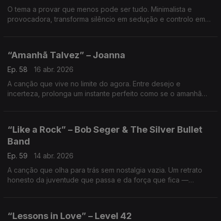
O tema a provar que menos pode ser tudo. Minimalista e
provocadora, transforma silêncio em sedução e controlo em
arte — um clássico onde cada ausência diz mais do que
qualquer excesso. Do génio chamado Prince.
“Amanhã Talvez” – Joanna
Ep. 58
16 abr. 2026
A canção que vive no limite do agora. Entre desejo e
incerteza, prolonga um instante perfeito como se o amanhã
não existisse. Retrato intenso de amor vivido sem garantias,
mas com tudo o que importa.
“Like a Rock” – Bob Seger & The Silver Bullet
Band
Ep. 59
14 abr. 2026
A canção que olha para trás sem nostalgia vazia. Um retrato
honesto da juventude que passa e da força que fica —
quando crescer significa aceitar o tempo, mas recusar cair.
“Lessons in Love” – Level 42