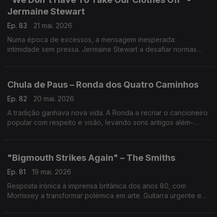
Jermaine Stewart
Ep. 83
21 mai. 2026
Numa época de excessos, a mensagem inesperada:
intimidade sem pressa. Jermaine Stewart a desafiar normas
numa pop com contexto forte durante os anos de alerta da
SIDA. Um ato de coragem.
Chula de Paus – Ronda dos Quatro Caminhos
Ep. 82
20 mai. 2026
A tradição ganhava nova vida. A Ronda a recriar o cancioneiro
popular com respeito e visão, levando sons antigos além-
fronteiras. “Chula de Paus” prova que inovar não é esquecer,
é dar futuro ao passado.
"Bigmouth Strikes Again" – The Smiths
Ep. 81
19 mai. 2026
Resposta irónica à imprensa britânica dos anos 80, com
Morrissey a transformar polémica em arte. Guitarra urgente e
sarcasmo afiado — um clássico que antecipou a era do
julgamento mediático permanente.