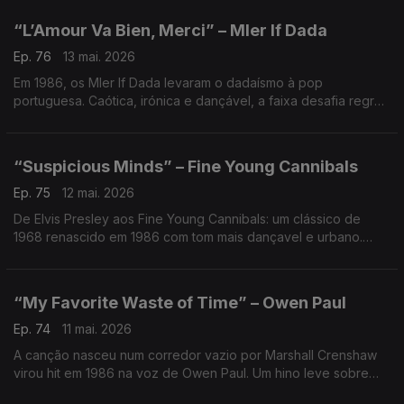
momento espontâneo.
“L’Amour Va Bien, Merci” – Mler If Dada
Ep. 76
13 mai. 2026
Em 1986, os Mler If Dada levaram o dadaísmo à pop
portuguesa. Caótica, irónica e dançável, a faixa desafia regras
e lógica. Uma provocação com voz de Anabela Duarte,
elegante que prova: a estranheza também pode ser hit.
“Suspicious Minds” – Fine Young Cannibals
Ep. 75
12 mai. 2026
De Elvis Presley aos Fine Young Cannibals: um clássico de
1968 renascido em 1986 com tom mais dançavel e urbano.
Uma história de ciúme que virou metáfora social — e mostrou
que confiança, no amor ou num país, é frágil.
“My Favorite Waste of Time” – Owen Paul
Ep. 74
11 mai. 2026
A canção nasceu num corredor vazio por Marshall Crenshaw
virou hit em 1986 na voz de Owen Paul. Um hino leve sobre
“perder tempo” que conquistou o verão — e prova que às