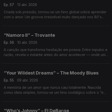
Ep. 57
13 abr. 2026
Criada sob pressão, tornou-se um hino global sobre aprender
com o amor. Um groove irresistível muito dançado nos 80's
cantando que crescer também passa por errar — e voltar a
tentar.
“Namoro II” – Trovante
Ep. 56
10 abr. 2026
A canção que transforma hesitação em poesia. Entre impulso e
razão, revela o instante antes do amor acontecer — onde um
gesto simples, quase tímido, tem o poder de mudar tudo.
“Your Wildest Dreams” – The Moody Blues
Ep. 55
09 abr. 2026
A memória de um amor que nunca caiu totalmente. Nascida
como ideia simples, tornou-se um hino nostálgico sobre o “e
se” que se guarda, onde passado e presente se encontram
sem aviso.
“Who’s Johnny” – El DeBarge