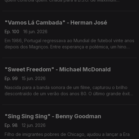
Overdrive, realizado por Stephen King, uma reflexão elétrica
sobre m´quinas e humanidade.
"Vamos Lá Cambada" - Herman José
Ep. 100
16 jun. 2026
Em 1986, Portugal regressava ao Mundial de futebol vinte anos
depois dos Magriços. Entre esperança e polémica, um hino
contagiante escrito por Carlos Paião. O clássico perdura e
sobreviveu ao Caso Saltillo.
"Sweet Freedom" - Michael McDonald
Ep. 99
15 jun. 2026
Nascida para a banda sonora de um filme, capturou o brilho
descontraído de um verão dos anos 80. O último grande êxito
a solo de Michael McDonald tornou-se um clássico do
chamado Yacht Rock.
"Sing Sing Sing" - Benny Goodman
Ep. 98
12 jun. 2026
Filho de imigrantes pobres de Chicago, ajudou a lançar a Era