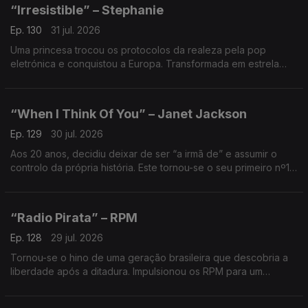
“Irresistible” – Stephanie
Ep. 130
31 jul. 2026
Uma princesa trocou os protocolos da realeza pela pop
eletrónica e conquistou a Europa. Transformada em estrela
pop., cantou este tema sobre atração, desejo e perda de
controlo.
“When I Think Of You” – Janet Jackson
Ep. 129
30 jul. 2026
Aos 20 anos, decidiu deixar de ser “a irmã de” e assumir o
controlo da própria história. Este tornou-se o seu primeiro nº1
nos EUA e confirmou o nascimento de uma nova estrela da
pop.
“Radio Pirata” – RPM
Ep. 128
29 jul. 2026
Tornou-se o hino de uma geração brasileira que descobria a
liberdade após a ditadura. Impulsionou os RPM para um
fenómeno sem precedentes. Uma das maiores digressões e
um dos discos mais vendidos da história do Brasil.