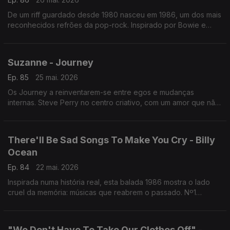
De um riff guardado desde 1980 nasceu em 1986, um dos mais
reconhecidos refrões da pop-rock. Inspirado por Bowie e
pela corrida espacial, abriu concertos e conquistou o mundo.
Nº1 em dezenas de países.
Suzanne - Journey
Ep. 85
25 mai. 2026
Os Journey a reinventarem-se entre egos e mudanças
internas. Steve Perry no centro criativo, com um amor que não
fecha capítulo. Emotivo e elegante, um retrato de saudade
reacesa quando a memória toca.
There'll Be Sad Songs To Make You Cry - Billy
Ocean
Ep. 84
22 mai. 2026
Inspirada numa história real, esta balada 1986 mostra o lado
cruel da memória: músicas que reabrem o passado. Nº1
histórico nos EUA. Quando algumas canções sabem
exatamente onde dói
"We Don't Have To Take Our Clothes Off" -