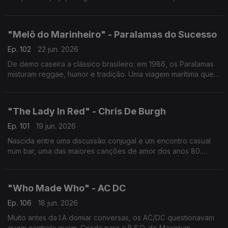
e inquietação, lembra que, mesmo quando tudo parece ao
contrário, pode ficar tudo bem.
"Melô do Marinheiro" - Paralamas do Sucesso
Ep. 102
22 jun. 2026
De demo caseira a clássico brasileiro: em 1986, os Paralamas
misturam reggae, humor e tradição. Uma viagem marítima que
começa em sonho e acaba em realidade — metáfora perfeita
sobre crescer
"The Lady In Red" - Chris De Burgh
Ep. 101
19 jun. 2026
Nascida entre uma discussão conjugal e um encontro casual
num bar, uma das maiores canções de amor dos anos 80.
Inspirada na redescoberta de quem sempre esteve ao nosso
lado
"Who Made Who" - AC DC
Ep. 106
18 jun. 2026
Muito antes da I.A domiar conversas, os AC/DC questionavam
quem controla quem. Criada para a B.S.O. de Maximum