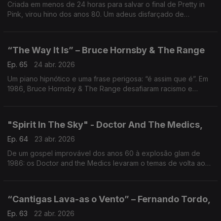
Criada em menos de 24 horas para salvar o final de Pretty in
Pink, virou hino dos anos 80. Um adeus disfarçado de
esperança… que nasceu contra o relógio.
“The Way It Is” – Bruce Hornsby & The Range
Ep. 65
24 abr. 2026
Um piano hipnótico e uma frase perigosa: “é assim que é”. Em
1986, Bruce Hornsby & The Range desafiaram racismo e
desigualdade num clássico nº1. Uma canção calma… que
incomoda quem não quer mudar.
"Spirit In The Sky" - Doctor And The Medics,
Ep. 64
23 abr. 2026
De um gospel improvável dos anos 60 à explosão glam de
1986: os Doctor and the Medics levaram o temas de volta ao
nº1 no Reino Unido. Um clássico renascido que prova: há
canções que nunca saem de órbita.
“Cantigas Lava-as o Vento” – Fernando Tordo,
Ep. 63
22 abr. 2026