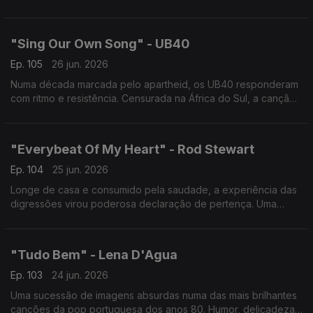
marcou o adeus dos Wham!.
"Sing Our Own Song" - UB40
Ep. 105
26 jun. 2026
Numa década marcada pelo apartheid, os UB40 responderam
com ritmo e resistência. Censurada na África do Sul, a canção
tornou-se hino global à identidade, à liberdade e ao direito de
cantar a própria história.
"Everybeat Of My Heart" - Rod Stewart
Ep. 104
25 jun. 2026
Longe de casa e consumido pela saudade, a experiência das
digressões virou poderosa declaração de pertença. Uma
balada marcada pelas raízes escocesas, apontando sempre o
caminho de volta.
"Tudo Bem" - Lena D'Agua
Ep. 103
24 jun. 2026
Uma sucessão de imagens absurdas numa das mais brilhantes
canções da pop portuguesa dos anos 80. Humor, delicadeza