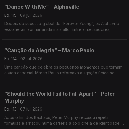
“Dance With Me” – Alphaville
Ep. 115
09 jul. 2026
Depois do sucesso global de “Forever Young”, os Alphaville
escolheram sonhar ainda mais alto. Entre sintetizadores,
romantismo e fantasia futurista, criaram um convite para fugir
da realidade por alguns minutos.
“Canção da Alegria” – Marco Paulo
Ep. 114
08 jul. 2026
Uma canção que celebra os pequenos momentos que tornam
a vida especial. Marco Paulo reforçava a ligação única ao
público português com um tema simples, otimista e intemporal.
“Should the World Fail to Fall Apart” – Peter
Murphy
Ep. 113
07 jul. 2026
Após o fim dos Bauhaus, Peter Murphy recusou repetir
fórmulas e arriscou numa carreira a solo cheia de identidade.
Atmosferas densas e reinvenção artística, numa viagem sobre