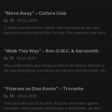
mudança e sobrevivência.
“Move Away” – Culture Club
Ep. 112
06 jul. 2026
O último grande hit dos Culture Club num período de crise
pessoal e emocional de Boy George. Pop luminosa num retrato
de uma relação em ruptura, contraste entre brilho e
fragilidade.
“Walk This Way” – Run-D.M.C. & Aerosmith
Ep. 111
03 jul. 2026
Uma colaboração que mudou a história da música. Quando o
hip-hop emergente encontrou um clássico dos Aerosmith, uma
ponte entre géneros que abriu as rádios e a MTV a uma nova
geração.
“Fizeram os Dias Assim” – Trovante
Ep. 110
02 jul. 2026
Uma geração pós 25 de abril, recusou viver pelos guiões
herdados. Entre poesia, intervenção e identidade, um dos