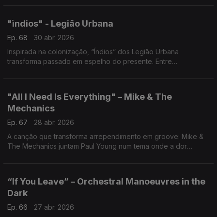
promessas eternas, mas nasceu de uma rutura real.
"ìndios" - Legião Urbana
Ep. 68
30 abr. 2026
Inspirada na colonização, “Índios” dos Legião Urbana
transforma passado em espelho do presente. Entre
ingenuidade e perda, expõe um mundo onde o brilho vale
mais que a essência. Uma ferida aberta.
"All I Need Is Everything" – Mike & The
Mechanics
Ep. 67
28 abr. 2026
A canção que transforma arrependimento em groove: Mike &
The Mechanics juntam Paul Young num tema onde a dor
dança. Um hino pop sobre chegar tarde… que continua a
chegar a tempo.
“If You Leave” – Orchestral Manoeuvres in the
Dark
Ep. 66
27 abr. 2026