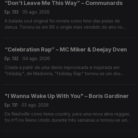
“Don’t Leave Me This Way” – Communards
Ep. 133
05 ago. 2026
A balada soul original foi revista como hino das pistas de
dança. Tornou-se em 86 o single mais vendido do ano no
Reino Unido. Símbolo de ativismo e afirmação social, musical e
cultural, um fenómeno global.
“Celebration Rap” – MC Miker & Deejay Dven
Ep. 132
04 ago. 2026
Criada a partir de uma demo improvisada e inspirada em
"Holiday", de Madonna, "Holiday Rap" tornou-se um dos
maiores êxitos do verão de 1986. Gravada na Holanda, uma
brincadeira de estúdio tornada fenómeno mundial.
"I Wanna Wake Up With You" – Boris Gardiner
Ep. 131
03 ago. 2026
De Nashville como tema country, para uma nova alma reggae,
foi nº1 no Reino Unido durante três semanas e tornou-se um
dos maiores fenómenos do verão de 1986.