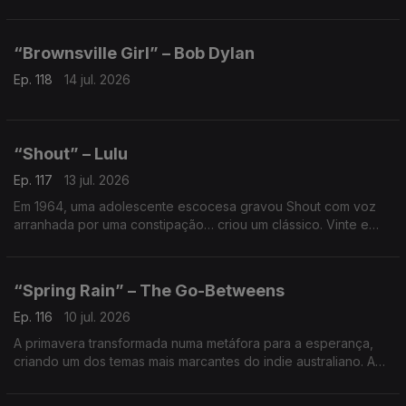
destino de sonho e despertou a curiosidade de gerações
para conhecer aquele recanto onde tempo não passa.
“Brownsville Girl” – Bob Dylan
Ep. 118
14 jul. 2026
“Shout” – Lulu
Ep. 117
13 jul. 2026
Em 1964, uma adolescente escocesa gravou Shout com voz
arranhada por uma constipação… criou um clássico. Vinte e
dois anos depois, em 1986, a reedição voltou ao Top 10
britânico. Algumas interpretações nunca envelhecem.
“Spring Rain” – The Go-Betweens
Ep. 116
10 jul. 2026
A primavera transformada numa metáfora para a esperança,
criando um dos temas mais marcantes do indie australiano. A
curiosa origem desta canção merece ser descoberta.