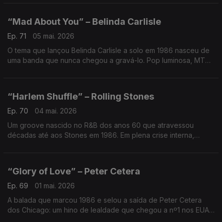
“esquecidos” que guardam as verdades mais duras.
“Mad About You” – Belinda Carlisle
Ep. 71
05 mai. 2026
O tema que lançou Belinda Carlisle a solo em 1986 nasceu de
uma banda que nunca chegou a gravá-lo. Pop luminosa, MTV
e timing perfeito: uma canção “perdida” que foi arranque para
definir uma carreira inteira.
“Harlem Shuffle” – Rolling Stones
Ep. 70
04 mai. 2026
Um groove nascido no R&B dos anos 60 que atravessou
décadas até aos Stones em 1986. Em plena crise interna,
transformaram dança de Harlem em hit MTV. A curiosidade?
Gravado no meio do caos… e ainda assim virou ouro.
“Glory of Love” – Peter Cetera
Ep. 69
01 mai. 2026
A balada que marcou 1986 e selou a saída de Peter Cetera
dos Chicago: um hino de lealdade que chegou a nº1 nos EUA
e brilhou no cinema. Coragem e compromisso, símbolo de