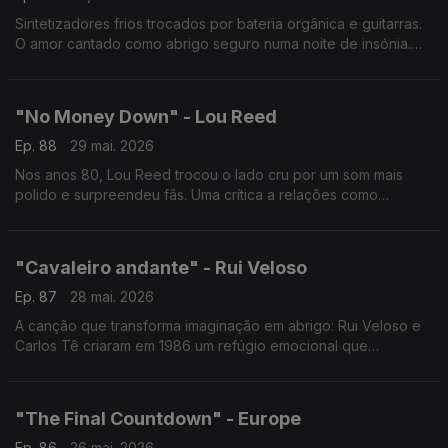
Sintetizadores frios trocados por bateria orgânica e guitarras.
O amor cantado como abrigo seguro numa noite de insónia.
Um hino à promessa silenciosa de ficar.
"No Money Down" - Lou Reed
Ep. 88
29 mai. 2026
Nos anos 80, Lou Reed trocou o lado cru por um som mais
polido e surpreendeu fãs. Uma crítica a relações como
transações num tema frio e irónico. Polémico na MTV, provou
que mudar também é arriscar perder.
"Cavaleiro andante" - Rui Veloso
Ep. 87
28 mai. 2026
A canção que transforma imaginação em abrigo: Rui Veloso e
Carlos Tê criaram em 1986 um refúgio emocional que
atravessa gerações. Um herói inventado… que afinal continua
a salvar dias reais.
"The Final Countdown" - Europe
Ep. 86
26 mai. 2026