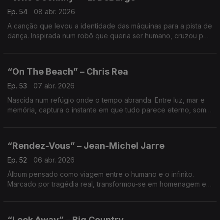
Ep. 54
08 abr. 2026
A canção que levou a identidade das máquinas para a pista de
dança. Inspirada num robô que queria ser humano, cruzou pop
e R&B e marcou uma era a provar que a tecnologia também
pode ter coração.
“On The Beach” – Chris Rea
Ep. 53
07 abr. 2026
Nascida num refúgio onde o tempo abranda. Entre luz, mar e
memória, captura o instante em que tudo parece eterno, som
sereno que transporta para lugares onde ainda somos inteiros.
“Rendez-Vous” – Jean-Michel Jarre
Ep. 52
06 abr. 2026
Álbum pensado como viagem entre o humano e o infinito.
Marcado por tragédia real, transformou-se em homenagem e
prova de que a música pode tocar o espaço mesmo quando o
plano falha.
“Look Away” – Big Country