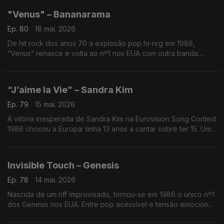
"Venus" – Bananarama
Ep. 80
18 mai. 2026
De hit rock dos anos 70 a explosão pop hi-nrg em 1986,
“Venus” renasce e volta ao nº1 nos EUA com outra banda.
Raro feito histórico — a mesma canção a dominar décadas
diferentes com identidades opostas.
“J’aime la Vie” – Sandra Kim
Ep. 79
15 mai. 2026
A vitória inesperada de Sandra Kim na Eurovision Song Contest
1986 chocou a Europa: tinha 13 anos a cantar sobre ter 15. Um
hino pop à alegria que bateu recordes — e mudou regras para
sempre
Invisible Touch – Genesis
Ep. 78
14 mai. 2026
Nascida de um riff improvisado, tornou-se em 1986 o único nº1
dos Genesis nos EUA. Entre pop acessível e tensão emocional,
marca a viragem definitiva da banda — e o poder de um