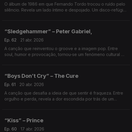
O álbum de 1986 em que Fernando Tordo trocou o ruído pelo
silêncio. Revela um lado íntimo e despojado. Um disco-refúgio
que prova: quando tudo abranda, a música ganha outra
verdade.
“Sledgehammer” – Peter Gabriel,
Ep. 62
21 abr. 2026
A canção que reinventou o groove e a imagem pop. Entre
soul, humor e provocação, tornou-se um fenómeno cultural —
onde som e vídeo se fundem numa explosão criativa
inesquecível.
“Boys Don’t Cry” – The Cure
Ep. 61
20 abr. 2026
A canção que desafia a ideia de que sentir é fraqueza. Entre
orgulho e perda, revela a dor escondida por trás de um
sorriso — e prova que a verdadeira coragem é não calar
emoções.
“Kiss” – Prince
Ep. 60
17 abr. 2026