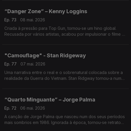
vezes é no ócio que nascem os clássicos.
“Danger Zone” – Kenny Loggins
Ep. 73
08 mai. 2026
Criada à pressão para Top Gun, tornou-se um hino global.
Recusada por vários artistas, acabou por impulsionar o filme e
até inspirar carreiras na aviação. Sorte… ou cálculo perfeito?
"Camouflage" - Stan Ridgeway
Ep. 77
07 mai. 2026
Uma narrativa entre o real e o sobrenatural colocada sobre a
realidade da Guerra do Vietnam. Stan Ridgway tornou-a num
hit europeu, muito embora ignorada na América. Um conto de
guerra que parece lenda…mas é possível.
“Quarto Minguante” – Jorge Palma
Ep. 72
06 mai. 2026
A canção de Jorge Palma que nasceu num dos seus períodos
mais sombrios em 1986. Ignorada à época, tornou-se retrato
cru de um artista em transição — prova de que há discos