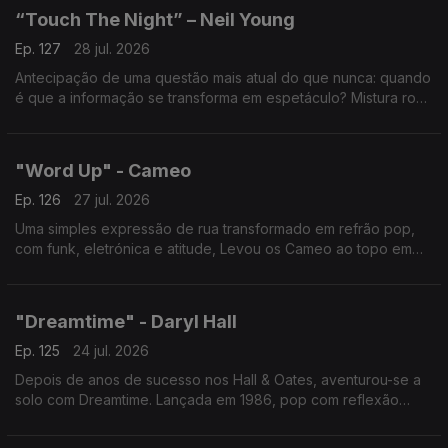
“Touch The Night” – Neil Young
Ep. 127
28 jul. 2026
Antecipação de uma questão mais atual do que nunca: quando
é que a informação se transforma em espetáculo? Mistura rock
e eletrónica para criticar a tv sensacionalista.
"Word Up" - Cameo
Ep. 126
27 jul. 2026
Uma simples expressão de rua transformado em refrão pop,
com funk, eletrónica e atitude, Levou os Cameo ao topo em
1986. A história por trás desta gíria é quase tão marcante como
a música.
"Dreamtime" - Daryl Hall
Ep. 125
24 jul. 2026
Depois de anos de sucesso nos Hall & Oates, aventurou-se a
solo com Dreamtime. Lançada em 1986, pop com reflexão
pessoal, num tema que questiona se mudar de lugar basta
para mudar quem realmente somos.