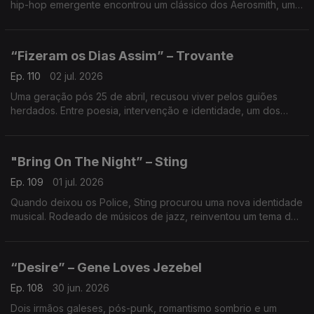
hip-hop emergente encontrou um clássico dos Aerosmith, uma
ponte entre géneros que abriu as rádios e a MTV a uma nova
geração.
“Fizeram os Dias Assim” – Trovante
Ep. 110
02 jul. 2026
Uma geração pós 25 de abril, recusou viver pelos guiões
herdados. Entre poesia, intervenção e identidade, um dos
retratos mais fortes de Portugal nos anos 80.
"Bring On The Night” – Sting
Ep. 109
01 jul. 2026
Quando deixou os Police, Sting procurou uma nova identidade
musical. Rodeado de músicos de jazz, reinventou um tema do
passado e transformou-o numa reflexão elegante sobre
mudança, risco e liberdade criativa.
“Desire” – Gene Loves Jezebel
Ep. 108
30 jun. 2026
Dois irmãos galeses, pós-punk, romantismo sombrio e um