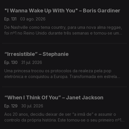
brincadeira de estúdio tornada fenómeno mundial.
"I Wanna Wake Up With You" – Boris Gardiner
Ep. 131
03 ago. 2026
De Nashville como tema country, para uma nova alma reggae,
foi nº1 no Reino Unido durante três semanas e tornou-se um
dos maiores fenómenos do verão de 1986.
“Irresistible” – Stephanie
Ep. 130
31 jul. 2026
Uma princesa trocou os protocolos da realeza pela pop
eletrónica e conquistou a Europa. Transformada em estrela
pop., cantou este tema sobre atração, desejo e perda de
controlo.
“When I Think Of You” – Janet Jackson
Ep. 129
30 jul. 2026
Aos 20 anos, decidiu deixar de ser “a irmã de” e assumir o
controlo da própria história. Este tornou-se o seu primeiro nº1
nos EUA e confirmou o nascimento de uma nova estrela da