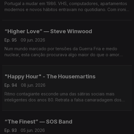
Portugal a mudar em 1986. VHS, computadores, apartamentos
modernos e novos hábitos entravam no quotidiano. Com ironia
e humor, a foto sonora da sociedade de consumo numa
canção que hoje é atual. Ter mais é viver melhor?
“Higher Love” — Steve Winwood
Ep. 95
09 jun. 2026
Num mundo marcado por tensões da Guerra Fria e medo
nuclear, esta canção procurava algo maior do que o amor
romântico. Um hino espiritual que continua a fazer a mesma
pergunta: o que nos une verdadeiramente?
"Happy Hour" - The Housemartins
Ep. 94
08 jun. 2026
Ritmo contagiante esconde uma das sátiras sociais mais
inteligentes dos anos 80. Retrata a falsa camaradagem dos
escritórios nos copos de 6ª feira ao fim da tarde, tal como a
solidão da vida adulta.
“The Finest” — SOS Band
Ep. 93
05 jun. 2026