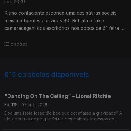
jun. 2026
Ritmo contagiante esconde uma das sátiras sociais
mais inteligentes dos anos 80. Retrata a falsa
camaradagem dos escritórios nos copos de 6ª feira ao
fim da tarde, tal como a solidão da vida adulta.
opções
615
episódios disponíveis
943566
938982
935453
932941
“Dancing On The Ceiling” – Lional Ritchie
Ep. 135
07 ago. 2026
E se uma festa fosse tão boa que desafiasse a gravidade? A
ideia por trás deste que foi um dos maiores sucessos do
artista. O videoclip, inspirado num clássico de Fred Astaire,
tornou-se um dos mais caros e memoráveis.