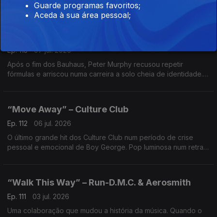
Guarde programas favoritos;
Aceda à sua área pessoal;
“Should the World Fail to Fall Apart” – Peter
Murphy
Ep. 113
07 jul. 2026
Após o fim dos Bauhaus, Peter Murphy recusou repetir
fórmulas e arriscou numa carreira a solo cheia de identidade.
Atmosferas densas e reinvenção artística, numa viagem sobre
mudança e sobrevivência.
“Move Away” – Culture Club
Ep. 112
06 jul. 2026
O último grande hit dos Culture Club num período de crise
pessoal e emocional de Boy George. Pop luminosa num retrato
de uma relação em ruptura, contraste entre brilho e
fragilidade.
“Walk This Way” – Run-D.M.C. & Aerosmith
Ep. 111
03 jul. 2026
Uma colaboração que mudou a história da música. Quando o