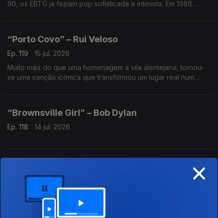
90, os EBTG já faziam pop sofisticada e intimista. Em 1986
lançaram esta canção sobre o medo de ficar para trás. História
de amor, cumplicidade e emoções contidas.
“Porto Covo” – Rui Veloso
Ep. 119
15 jul. 2026
Muito mais do que uma homenagem à vila alentejana, tornou-
se uma canção icónica que transformou um lugar real num
destino de sonho e despertou a curiosidade de gerações
para conhecer aquele recanto onde tempo não passa.
“Brownsville Girl” – Bob Dylan
Ep. 118
14 jul. 2026
×
“Shout” – Lulu
Ep. 117
13 jul. 2026
Em 1964, uma adolescente escocesa gravou Shout com voz
arranhada por uma constipação… criou um clássico. Vinte e
dois anos depois, em 1986, a reedição voltou ao Top 10