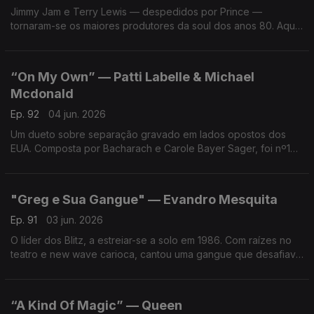
Jimmy Jam e Terry Lewis — despedidos por Prince —
tornaram-se os maiores produtores da soul dos anos 80. Aqui
juntando com sedução Mary Davis e Alexander O'Neil num
clássico de despedida da SOS Band
“On My Own” — Patti Labelle & Michael
Mcdonald
Ep. 92
04 jun. 2026
Um dueto sobre separação gravado em lados opostos dos
EUA. Composta por Bacharach e Carole Bayer Sager, foi nº1
americano durante três semanas. A maior canção das carreiras
de ambos, feita à distância.
"Greg e Sua Gangue" — Evandro Mesquita
Ep. 91
03 jun. 2026
O líder dos Blitz, a estreiar-se a solo em 1986. Com raízes no
teatro e new wave carioca, cantou uma gangue que desafiava
a rotina num Brasil recém-democrático. Transgressão, humor
ácido e identidade de geração.
“A Kind Of Magic” — Queen