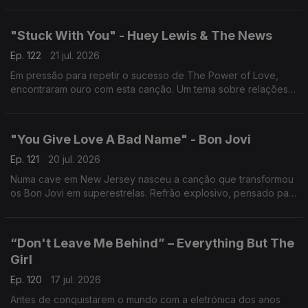
atravessar o Atlântico.
"Stuck With You" - Huey Lewis & The News
Ep. 122
21 jul. 2026
Em pressão para repetir o sucesso de The Power of Love,
encontraram ouro com esta canção. Um tema sobre relações
imperfeitas que chegou ao nº1 nos EUA. Amor duradouro
também rende êxitos.
"You Give Love A Bad Name" - Bon Jovi
Ep. 121
20 jul. 2026
Numa cave em New Jersey nasceu a canção que transformou
os Bon Jovi em superestrelas. Refrão explosivo, pensado para
encher estádios, tornou-se um dos maiores hinos do rock.
“Don't Leave Me Behind” – Everything But The
Girl
Ep. 120
17 jul. 2026
Antes de conquistarem o mundo com a eletrónica dos anos