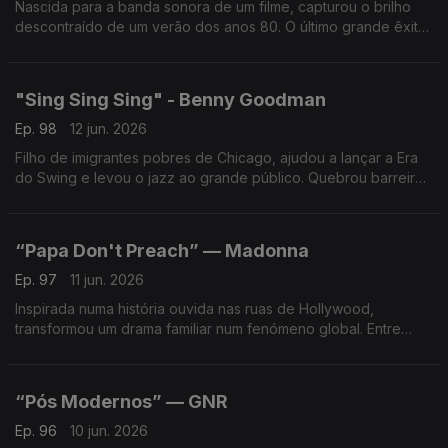
Nascida para a banda sonora de um filme, capturou o brilho
descontraído de um verão dos anos 80. O último grande êxito
a solo de Michael McDonald tornou-se um clássico do
chamado Yacht Rock.
"Sing Sing Sing" - Benny Goodman
Ep. 98
12 jun. 2026
Filho de imigrantes pobres de Chicago, ajudou a lançar a Era
do Swing e levou o jazz ao grande público. Quebrou barreiras
raciais e deixou uma marca que continua viva 40 anos após a
sua morte.
“Papa Don't Preach” — Madonna
Ep. 97
11 jun. 2026
Inspirada numa história ouvida nas ruas de Hollywood,
transformou um drama familiar num fenómeno global. Entre
polémicas, debates sociais e sucesso, a pop a provocar
reflexão e a dominar as rádios.
“Pós Modernos” — GNR
Ep. 96
10 jun. 2026