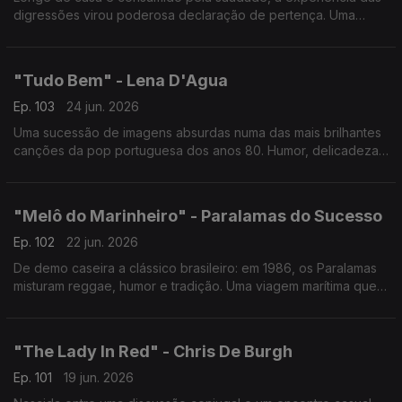
digressões virou poderosa declaração de pertença. Uma
balada marcada pelas raízes escocesas, apontando sempre o
caminho de volta.
"Tudo Bem" - Lena D'Agua
Ep. 103
24 jun. 2026
Uma sucessão de imagens absurdas numa das mais brilhantes
canções da pop portuguesa dos anos 80. Humor, delicadeza
e inquietação, lembra que, mesmo quando tudo parece ao
contrário, pode ficar tudo bem.
"Melô do Marinheiro" - Paralamas do Sucesso
Ep. 102
22 jun. 2026
De demo caseira a clássico brasileiro: em 1986, os Paralamas
misturam reggae, humor e tradição. Uma viagem marítima que
começa em sonho e acaba em realidade — metáfora perfeita
sobre crescer
"The Lady In Red" - Chris De Burgh
Ep. 101
19 jun. 2026