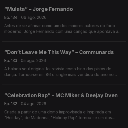
“Mulata” – Jorge Fernando
Ep. 134
06 ago. 2026
Antes de se afirmar como um dos maiores autores do fado
moderno, Jorge Fernando com uma canção que apontava ao
caminho. A tradição encontrou novas influências, revelando o
artista.
“Don’t Leave Me This Way” – Communards
Ep. 133
05 ago. 2026
A balada soul original foi revista como hino das pistas de
dança. Tornou-se em 86 o single mais vendido do ano no
Reino Unido. Símbolo de ativismo e afirmação social, musical e
cultural, um fenómeno global.
“Celebration Rap” – MC Miker & Deejay Dven
Ep. 132
04 ago. 2026
Criada a partir de uma demo improvisada e inspirada em
"Holiday", de Madonna, "Holiday Rap" tornou-se um dos
maiores êxitos do verão de 1986. Gravada na Holanda, uma