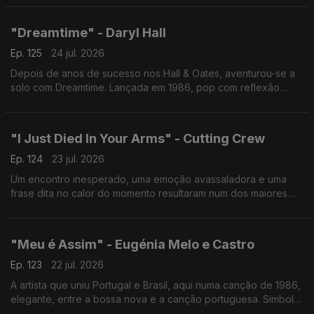
a música.
"Dreamtime" - Daryl Hall
Ep. 125
24 jul. 2026
Depois de anos de sucesso nos Hall & Oates, aventurou-se a
solo com Dreamtime. Lançada em 1986, pop com reflexão
pessoal, num tema que questiona se mudar de lugar basta
para mudar quem realmente somos.
"I Just Died In Your Arms" - Cutting Crew
Ep. 124
23 jul. 2026
Um encontro inesperado, uma emoção avassaladora e uma
frase dita no calor do momento resultaram num dos maiores
sucessos dos anos 80. Um clássico sobre desejo,
arrependimento e as escolhas que o coração insiste em fazer.
"Meu é Assim" - Eugénia Melo e Castro
Ep. 123
22 jul. 2026
A artista que uniu Portugal e Brasil, aqui numa canção de 1986,
elegante, entre a bossa nova e a canção portuguesa. Símbolo
de quem construiu pontes musicais quando poucos ousavam