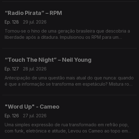
pop.
“Radio Pirata” – RPM
Ep. 128
29 jul. 2026
Tornou-se o hino de uma geração brasileira que descobria a
liberdade após a ditadura. Impulsionou os RPM para um
fenómeno sem precedentes. Uma das maiores digressões e
um dos discos mais vendidos da história do Brasil.
“Touch The Night” – Neil Young
Ep. 127
28 jul. 2026
Antecipação de uma questão mais atual do que nunca: quando
é que a informação se transforma em espetáculo? Mistura rock
e eletrónica para criticar a tv sensacionalista.
"Word Up" - Cameo
Ep. 126
27 jul. 2026
Uma simples expressão de rua transformado em refrão pop,
com funk, eletrónica e atitude, Levou os Cameo ao topo em
1986. A história por trás desta gíria é quase tão marcante como