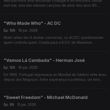
Nascida entre uma discussão conjugal e um encontro casual
num bar, uma das maiores canções de amor dos anos 80.
Inspirada na redescoberta de quem sempre esteve ao nosso
lado
"Who Made Who" - AC DC
Ep. 106
18 jun. 2026
Muito antes da I.A domiar conversas, os AC/DC questionavam
quem controla quem. Criada para a B.S.O. de Maximum
Overdrive, realizado por Stephen King, uma reflexão elétrica
sobre m´quinas e humanidade.
"Vamos Lá Cambada" - Herman José
Ep. 100
16 jun. 2026
Em 1986, Portugal regressava ao Mundial de futebol vinte anos
depois dos Magriços. Entre esperança e polémica, um hino
contagiante escrito por Carlos Paião. O clássico perdura e
sobreviveu ao Caso Saltillo.
"Sweet Freedom" - Michael McDonald
Ep. 99
15 jun. 2026