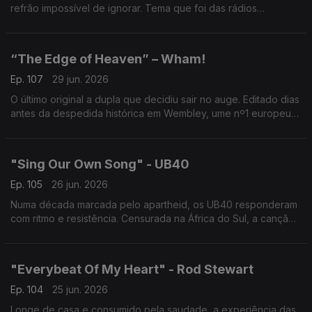
refrão impossível de ignorar. Tema que foi das rádios
universitárias para a MTV captou o lado mais intenso e
magnético do desejo.
“The Edge of Heaven” – Wham!
Ep. 107
29 jun. 2026
O último original a dupla que decidiu sair no auge. Editado dias
antes da despedida histórica em Wembley, ume nº1 europeu
marcou o adeus dos Wham!.
"Sing Our Own Song" - UB40
Ep. 105
26 jun. 2026
Numa década marcada pelo apartheid, os UB40 responderam
com ritmo e resistência. Censurada na África do Sul, a canção
tornou-se hino global à identidade, à liberdade e ao direito de
cantar a própria história.
"Everybeat Of My Heart" - Rod Stewart
Ep. 104
25 jun. 2026
Longe de casa e consumido pela saudade, a experiência das