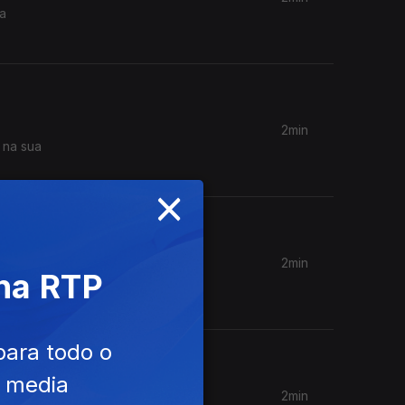
 a
2min
 na sua
×
2min
 na RTP
vou. Aura
para todo o
e media
2min