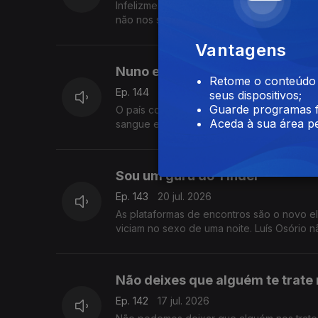
Infelizmente, nem tudo depende da força 
não nos serve, todos o faríamos. Ainda ass
Vantagens
Nuno e Henrique
Retome o conteúdo a
Ep. 144
21 jul. 2026
seus dispositivos;
Guarde programas f
O país conhece-os desde que eram crianças
Aceda à sua área pe
sangue e a sua história foi feita de tragédi
Sou um guru do Tinder
Ep. 143
20 jul. 2026
As plataformas de encontros são o novo 
viciam no sexo de uma noite. Luís Osório 
Não deixes que alguém te trate
Ep. 142
17 jul. 2026