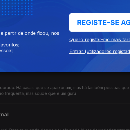
de vontade de cada um. Se fosse fácil mudarmos de vida quando a
im vale a pena acreditar.
REGISTE-SE A
 partir de onde ficou, nos
Quero registar-me mais tar
avoritos;
. E nunca mais os perdeu de vista. São dois poderosos talentos, 
ssoal;
a e aplausos.
Entrar (utilizadores regista
eldorado. Há casais que se apaixonam, mas há também pessoas que
não frequenta, mas soube que é um guru
 mal