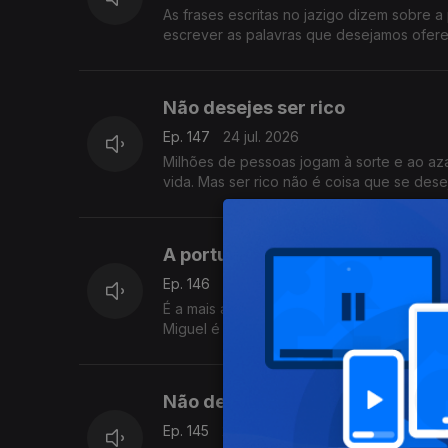
As frases escritas no jazigo dizem sobre 
escrever as palavras que desejamos ofere
Não desejes ser rico
Ep. 147
24 jul. 2026
Milhões de pessoas jogam à sorte e ao azar
vida. Mas ser rico não é coisa que se dese
A portuguesa para quem os pap
Ep. 146
23 jul. 2026
É a mais antiga vaticanista e para ela os
Miguel é a personagem principal do Postal
Não depende tudo de ti
Ep. 145
22 jul. 2026