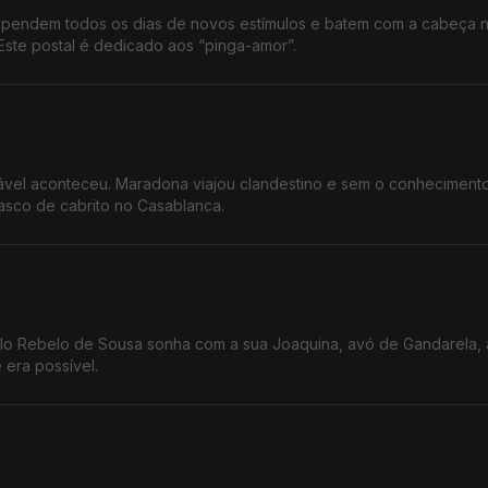
ependem todos os dias de novos estímulos e batem com a cabeça 
Este postal é dedicado aos “pinga-amor”.
sável aconteceu. Maradona viajou clandestino e sem o conheciment
asco de cabrito no Casablanca.
o Rebelo de Sousa sonha com a sua Joaquina, avó de Gandarela, 
 era possível.