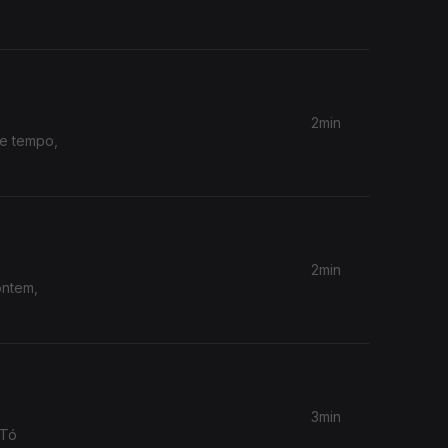
2min
te tempo,
2min
ontem,
3min
 Tó