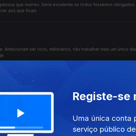
a pessoa que morreu. Seria excelente se todos fossemos obrigados
cer aos que ficam.
. Ambicionam ser ricos, milionários, não trabalhar mais um único dia
je.
as não têm segredos
Registe-se
 papas não têm segredos. Pelo menos os últimos quatro com quem pri
 do Dia de hoje.
Uma única conta 
serviço público d