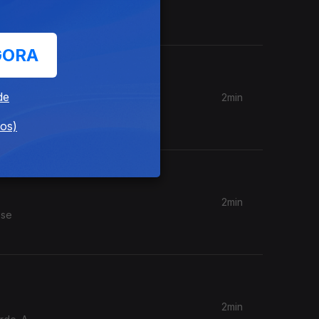
 nossa
GORA
de
2min
irmãos de
dos)
2min
 se
2min