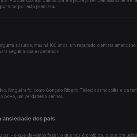
 mal. Porque quando damos por ela pode já ser demasiadamente ta
por lutar por esta premissa.
gunta absurda, mas há 100 anos, um reputado cientista americano
ara seguir a sua experiência.
vo. Ninguém foi como Gonçalo Ribeiro Telles: cosmopolita e da terr
do povo, um verdadeiro senhor.
 ansiedade dos pais
u pai – o que devemos fazer, o que nos é proibido, o que prejudic