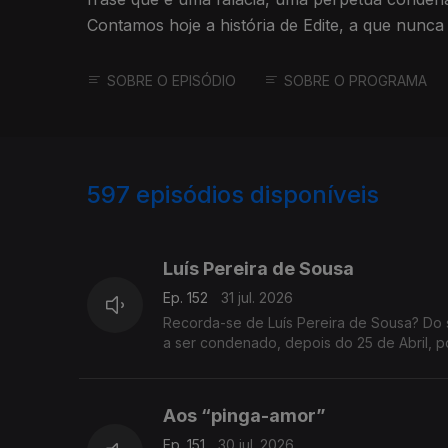
Contamos hoje a história de Edite, a que nunca
SOBRE O EPISÓDIO
SOBRE O PROGRAMA
597
episódios disponíveis
942692
938383
935488
Luís Pereira de Sousa
Ep. 152
31 jul. 2026
Recorda-se de Luís Pereira de Sousa? Do 
a ser condenado, depois do 25 de Abril, p
Aos “pinga-amor”
Ep. 151
30 jul. 2026