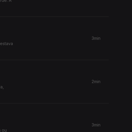
rde. A
3min
 estava
2min
a,
3min
a ou