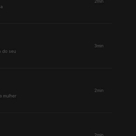
2min
na
3min
o do seu
2min
a mulher
2min