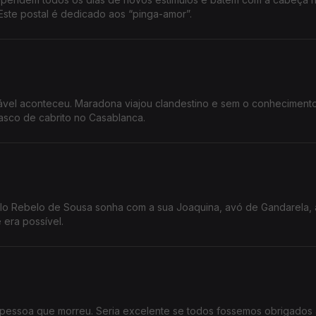
Este postal é dedicado aos “pinga-amor”.
sável aconteceu. Maradona viajou clandestino e sem o conheciment
asco de cabrito no Casablanca.
o Rebelo de Sousa sonha com a sua Joaquina, avó de Gandarela, 
 era possível.
a pessoa que morreu. Seria excelente se todos fossemos obrigados