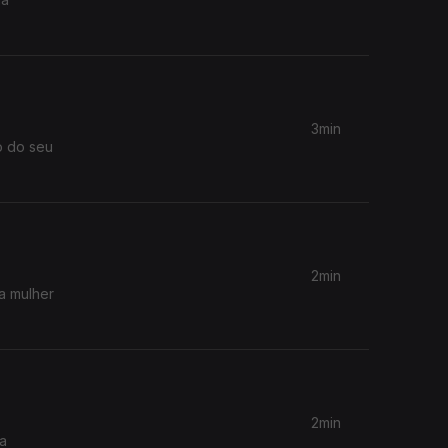
3min
o do seu
2min
a mulher
2min
 a