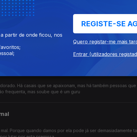
im vale a pena acreditar.
REGISTE-SE A
 partir de onde ficou, nos
. E nunca mais os perdeu de vista. São dois poderosos talentos, 
Quero registar-me mais tar
a e aplausos.
avoritos;
ssoal;
Entrar (utilizadores regista
eldorado. Há casais que se apaixonam, mas há também pessoas que
não frequenta, mas soube que é um guru
 mal
 mal. Porque quando damos por ela pode já ser demasiadamente ta
por lutar por esta premissa.