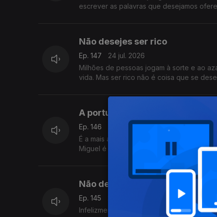
escrever as palavras que desejamos ofere
Não desejes ser rico
Ep. 147
24 jul. 2026
Milhões de pessoas jogam à sorte e ao azar
vida. Mas ser rico não é coisa que se dese
A portuguesa para quem os pap
Ep. 146
23 jul. 2026
É a mais antiga vaticanista e para ela os
Miguel é a personagem principal do Postal
Não depende tudo de ti
Ep. 145
22 jul. 2026
Infelizmente, nem tudo depende da força 