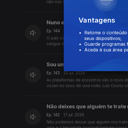
não nos serve, todos o faríamos. Ainda ass
Vantagens
Nuno e Henrique
Ep. 144
21 jul. 2026
Retome o conteúdo a
O país conhece-os desde que eram crianças
seus dispositivos;
sangue e a sua história foi feita de tragédi
Guarde programas f
Aceda à sua área pe
Sou um guru do Tinder
Ep. 143
20 jul. 2026
As plataformas de encontros são o novo 
viciam no sexo de uma noite. Luís Osório 
Não deixes que alguém te trate
Ep. 142
17 jul. 2026
Não podemos deixar que alguém nos trate
vida e a felicidade possível também passa 