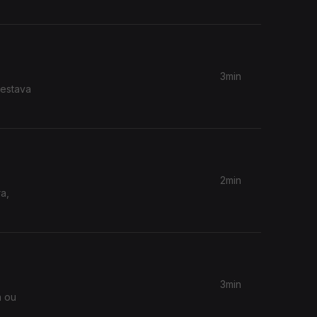
3min
 estava
2min
a,
3min
a ou