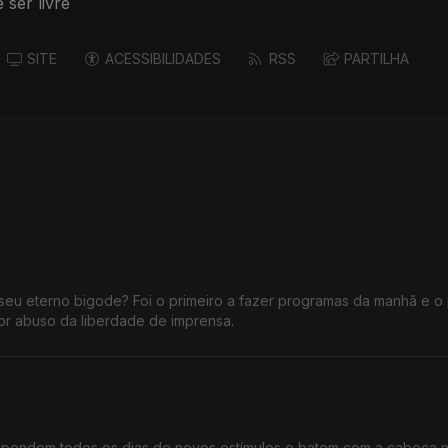
ser livre
SITE
ACESSIBILIDADES
RSS
PARTILHA
seu eterno bigode? Foi o primeiro a fazer programas da manhã e o 
or abuso da liberdade de imprensa.
ependem todos os dias de novos estímulos e batem com a cabeça 