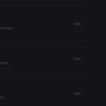
2min
te tempo,
2min
ontem,
3min
 Tó