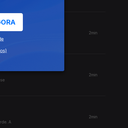
GORA
2min
irmãos de
de
dos)
2min
 se
2min
rde. A