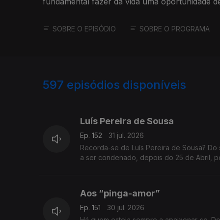
fundamental fazer da vida uma oportunidade de 
SOBRE O EPISÓDIO
SOBRE O PROGRAMA
597
episódios disponíveis
942692
938383
935488
Luís Pereira de Sousa
Ep. 152
31 jul. 2026
Recorda-se de Luís Pereira de Sousa? Do 
a ser condenado, depois do 25 de Abril, p
Aos “pinga-amor”
Ep. 151
30 jul. 2026
Há quem esteja sempre a apaixonar-se. D