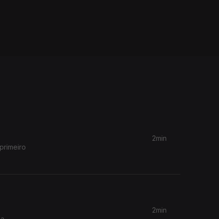
2min
primeiro
2min
na