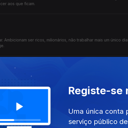
cer aos que ficam.
. Ambicionam ser ricos, milionários, não trabalhar mais um único dia
je.
as não têm segredos
 papas não têm segredos. Pelo menos os últimos quatro com quem pri
Registe-se
 do Dia de hoje.
Uma única conta 
serviço público d
de vontade de cada um. Se fosse fácil mudarmos de vida quando a