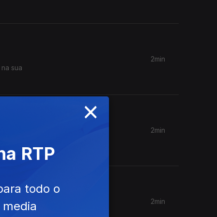
2min
 na sua
×
2min
vou. Aura
 na RTP
para todo o
2min
e media
 nossa