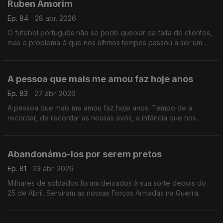
Ruben Amorim
Ep. 84
28 abr. 2026
O futebol português não se pode queixar da falta de clientes,
mas o problema é que nos últimos tempos passou a ser um
produto caro. E por causa disso apareceu a pirataria que tem
vindo a retirar tanto dinheiro ao futebol
A pessoa que mais me amou faz hoje anos
Ep. 83
27 abr. 2026
A pessoa que mais me amou faz hoje anos. Tempo de a
recordar, de recordar as nossas avós, a infância que nos
escapou, a memória do que em nós nunca deixará de ser vida
.
Abandonámo-los por serem pretos
Ep. 81
23 abr. 2026
Milhares de soldados foram deixados à sua sorte depois do
25 de Abril. Serviram as nossas Forças Armadas na Guerra
Colonial, mas eram pretos e não tiveram lugar no avião de
regresso.