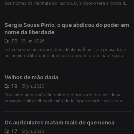
dos nomes da literatura do mundo. Luís Osório terá a honra de
encerrar o Festival e aqui anuncia que convocará mortos e
vivos
Sérgio Sousa Pinto, o que abdicou do poder em
nome da liberdade
Ep. 119
16 jun. 2026
Irrita e seduz em proporções idênticas. É um livre pensador e
em nome da liberdade abdicou do poder, o que não é para
todos. Neste Postal do Dia o retrato de Sérgio Sousa Pinto
Velhos de mão dada
Ep. 118
15 jun. 2026
Poucas imagens são tão enternecedoras do que ver duas
pessoas muito velhas de mão dada. Apaixonados no fim da
vida. Apaixonados como se estivessem no princípio ou fossem
eternos
Os auriculares matam mais do que nunca
Ep. 117
12 jun. 2026