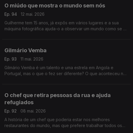
O miúdo que mostra o mundo sem nós
Ep. 94
12 mai. 2026
Guilherme tem 15 anos, já expôs em vários lugares e a sua
máquina fotográfica ajuda-o a observar um mundo como se o
ser humano não existisse. Desde os 11 que se embrenhou na
floresta.
Gilmário Vemba
Ep. 93
11 mai. 2026
Gilmário Vemba é um talento e uma estrela em Angola e
Portugal, mas o que o fez ser diferente? O que aconteceu na
sua vida de criança pobre no bairro de Sambizanga?
O chef que retira pessoas da rua e ajuda
refugiados
Ep. 92
08 mai. 2026
A história de um chef que poderia estar nos melhores
restaurantes do mundo, mas que prefere trabalhar todos os
dias para que o mundo seja um bocadinho melhor. Ele faz a