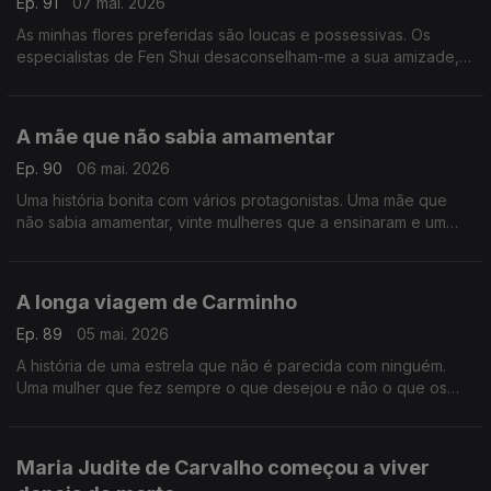
Ep. 91
07 mai. 2026
As minhas flores preferidas são loucas e possessivas. Os
especialistas de Fen Shui desaconselham-me a sua amizade,
mas eu insisto. Gosto delas exatamente como são.
A mãe que não sabia amamentar
Ep. 90
06 mai. 2026
Uma história bonita com vários protagonistas. Uma mãe que
não sabia amamentar, vinte mulheres que a ensinaram e um
filho que nasceu de uma relação com o mítico chefe de um
bando.
A longa viagem de Carminho
Ep. 89
05 mai. 2026
A história de uma estrela que não é parecida com ninguém.
Uma mulher que fez sempre o que desejou e não o que os
outros desejavam que fizesse. Carminho é a figura do Postal
do Dia
Maria Judite de Carvalho começou a viver