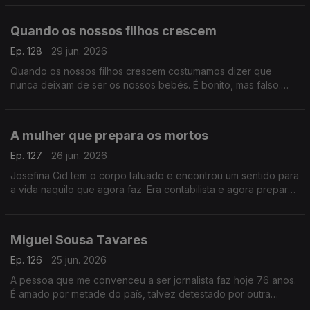
Quando os nossos filhos crescem
Ep. 128
29 jun. 2026
Quando os nossos filhos crescem costumamos dizer que
nunca deixam de ser os nossos bebés. É bonito, mas falso.
Porque eles, quando corre bem, tornam-se uma outra coisa.
A mulher que prepara os mortos
Ep. 127
26 jun. 2026
Josefina Cid tem o corpo tatuado e encontrou um sentido para
a vida naquilo que agora faz. Era contabilista e agora prepara
os mortos para a sua última despedida. É para ela o Postal do
Dia.
Miguel Sousa Tavares
Ep. 126
25 jun. 2026
A pessoa que me convenceu a ser jornalista faz hoje 76 anos.
É amado por metade do país, talvez detestado por outra
metade. Mas é único, radicalmente solitário, livre e indomável.