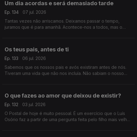
Um dia acordas e será demasiado tarde
Ep. 134
07 jul. 2026
Tantas vezes não arriscamos. Deixamos passar o tempo,
juramos que é para amanhã. Acontece-nos a todos, mas o
Postal de hoje é um grito de alerta, um aviso para a vida que
nunca desacelera.
Os teus pais, antes de ti
Ep. 133
06 jul. 2026
Sabemos que os nossos pais e avós existiram antes de nós.
Tiveram uma vida que não nos incluía. Não sabiam o nosso
nome, não nos imaginavam sequer. Sabemos, mas não é linear.
O que fazes ao amor que deixou de existir?
Ep. 132
03 jul. 2026
O Postal de hoje é muito pessoal. É um exercício que o Luís
Osório faz a partir de uma pergunta feita pelo filho mais velho.
Contudo, é mais um Postal, principalmente acerca de nós que
o ouvimos e não acerca dele.