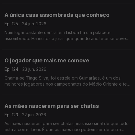
A única casa assombrada que conheço
Ep. 125
24 jun. 2026
Num lugar bastante central em Lisboa há um palacete
assombrado. Há muitos a jurar que quando anoitece se ouvem
gemidos e gritos de mulher.
O jogador que mais me comove
Ep. 124
23 jun. 2026
Chama-se Tiago Silva, foi estrela em Guimarães, é um dos
melhores jogadores nos campeonatos do Médio Oriente e tem
a história de vida mais comovente entre todas as que conheço
As mães nasceram para ser chatas
Ep. 123
22 jun. 2026
As mães nasceram para ser chatas, mas isso sinal de que tudo
está a correr bem. É que as mães não podem ser de outra