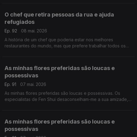
sua parte.
O chef que retira pessoas da rua e ajuda
refugiados
Ep. 92
08 mai. 2026
A história de um chef que poderia estar nos melhores
restaurantes do mundo, mas que prefere trabalhar todos os
dias para que o mundo seja um bocadinho melhor. Ele faz a
sua parte.
As minhas flores preferidas são loucas e
possessivas
Ep. 91
07 mai. 2026
As minhas flores preferidas são loucas e possessivas. Os
especialistas de Fen Shui desaconselham-me a sua amizade,
mas eu insisto. Gosto delas exatamente como são.
As minhas flores preferidas são loucas e
possessivas