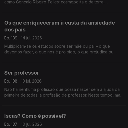
como Gonçalo Ribeiro Telles: cosmopolita e da terra,
monárquico e republicano, privilegiado e do povo, um
verdadeiro senhor.
Os que enriqueceram à custa da ansiedade
dos pais
Ep. 139
14 jul. 2026
Multiplicam-se os estudos sobre ser mãe ou pai – o que
devemos fazer, o que nos é proibido, o que prejudica ou
beneficia os nossos filhos. Uma indústria da perfeição ou um
ridículo absoluto?
Ser professor
Ep. 138
13 jul. 2026
Não há nenhuma profissão que possa nascer sem a ajuda da
primeira de todas: a profissão de professor. Neste tempo, mais
do que nunca, ser professor pode ser a chave para um mundo
decente.
Iscas? Como é possível?
Ep. 137
10 jul. 2026