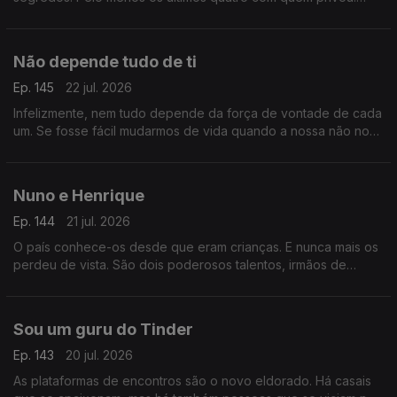
Aura Miguel é a personagem principal do Postal do Dia de
hoje.
Não depende tudo de ti
Ep. 145
22 jul. 2026
Infelizmente, nem tudo depende da força de vontade de cada
um. Se fosse fácil mudarmos de vida quando a nossa não nos
serve, todos o faríamos. Ainda assim vale a pena acreditar.
Nuno e Henrique
Ep. 144
21 jul. 2026
O país conhece-os desde que eram crianças. E nunca mais os
perdeu de vista. São dois poderosos talentos, irmãos de
sangue e a sua história foi feita de tragédia e aplausos.
Sou um guru do Tinder
Ep. 143
20 jul. 2026
As plataformas de encontros são o novo eldorado. Há casais