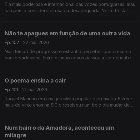
É a mais poderosa e internacional das vozes portuguesas, mas
há quem a considere pirosa ou desadequada. Neste Postal
procuramos as razões para tal destempero quando se fala de
Dulce Pontes
Não te apagues em função de uma outra vida
Ep. 102
22 mai. 2026
Num tempo de progresso é estranho perceber que cresce o
conservadorismo. Entre os mais novos passou a ser normal e
até desejável controlar namorados e namoradas. Não é normal
O poema ensina a cair
Ep. 101
21 mai. 2026
Raquel Marinho era uma jornalista popular e premiada. Esteve
mais de vinte anos na SIC e resolveu num belo dia mudar de
vida. E teve uma ideia completamente maluca: dedicar-se a
divulgar poesia
Num bairro da Amadora, aconteceu um
milagre