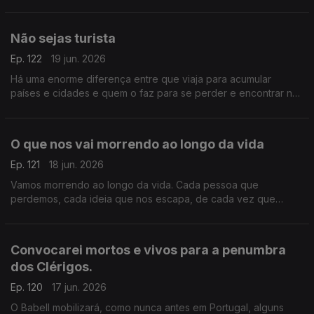
maneira, o mundo seria ainda pior se elas fossem de outra
maneira
Não sejas turista
Ep. 122
19 jun. 2026
Há uma enorme diferença entre que viaja para acumular
países e cidades e quem o faz para se perder e encontrar nos
lugares que visita. Os primeiros são turistas, os segundos
viajantes
O que nos vai morrendo ao longo da vida
Ep. 121
18 jun. 2026
Vamos morrendo ao longo da vida. Cada pessoa que
perdemos, cada ideia que nos escapa, de cada vez que
acordamos de um sonho, morremos um bocadinho ou muito
Convocarei mortos e vivos para a penumbra
dos Clérigos.
Ep. 120
17 jun. 2026
O Babell mobilizará, como nunca antes em Portugal, alguns