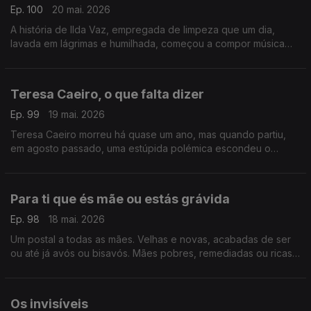
Ep. 100
20 mai. 2026
A história de Ilda Vaz, empregada de limpeza que um dia,
lavada em lágrimas e humilhada, começou a compor música
para fugir à tristeza. Vingou-se de todo o sofrimento, de toda
a perversidade
Teresa Caeiro, o que falta dizer
Ep. 99
19 mai. 2026
Teresa Caeiro morreu há quase um ano, mas quando partiu,
em agosto passado, uma estúpida polémica escondeu o
essencial. Talvez seja tempo de ser feita justiça a uma mulher
única
Para ti que és mãe ou estás grávida
Ep. 98
18 mai. 2026
Um postal a todas as mães. Velhas e novas, acabadas de ser
ou até já avós ou bisavós. Mães pobres, remediadas ou ricas.
Para ti, também. Para ti que foste mãe ou tens um bebé na
barriga
Os invisíveis