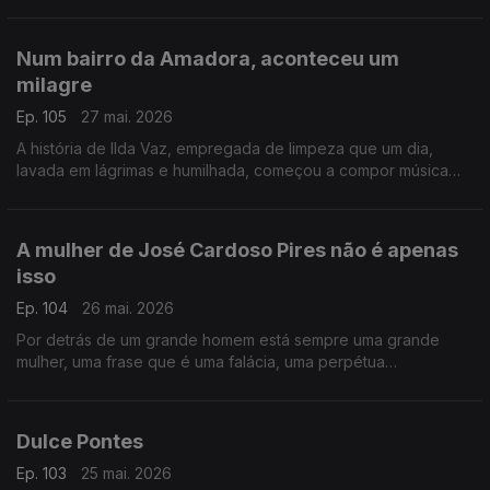
lojas pornográficas em Berlim e Munique e que se chamava
Lilli.
Num bairro da Amadora, aconteceu um
milagre
Ep. 105
27 mai. 2026
A história de Ilda Vaz, empregada de limpeza que um dia,
lavada em lágrimas e humilhada, começou a compor música
para fugir à tristeza. Vingou-se de todo o sofrimento, de toda
a perversidade
A mulher de José Cardoso Pires não é apenas
isso
Ep. 104
26 mai. 2026
Por detrás de um grande homem está sempre uma grande
mulher, uma frase que é uma falácia, uma perpétua
condenação à subalternidade. Contamos hoje a história de
Edite, a que nunca esteve atrás
Dulce Pontes
Ep. 103
25 mai. 2026