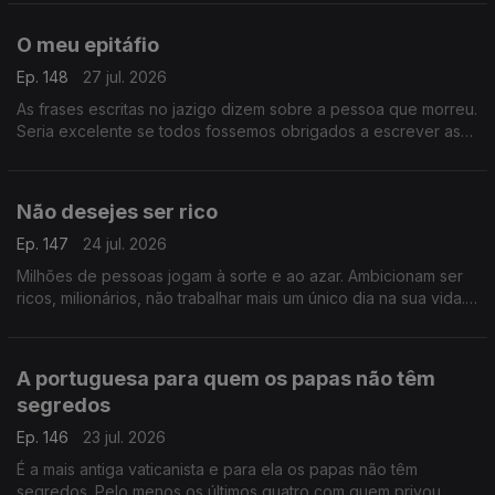
O meu epitáfio
Ep. 148
27 jul. 2026
As frases escritas no jazigo dizem sobre a pessoa que morreu.
Seria excelente se todos fossemos obrigados a escrever as
palavras que desejamos oferecer aos que ficam.
Não desejes ser rico
Ep. 147
24 jul. 2026
Milhões de pessoas jogam à sorte e ao azar. Ambicionam ser
ricos, milionários, não trabalhar mais um único dia na sua vida.
Mas ser rico não é coisa que se deseje.
A portuguesa para quem os papas não têm
segredos
Ep. 146
23 jul. 2026
É a mais antiga vaticanista e para ela os papas não têm
segredos. Pelo menos os últimos quatro com quem privou.