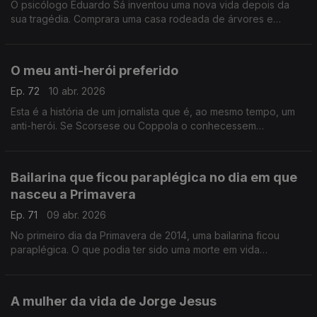
O psicólogo Eduardo Sá inventou uma nova vida depois da
sua tragédia. Comprara uma casa rodeada de árvores e
silêncio, mas uma queda condenou-o a uma cadeira de rodas
O meu anti-herói preferido
Ep. 72
10 abr. 2026
Esta é a história de um jornalista que é, ao mesmo tempo, um
anti-herói. Se Scorsese ou Coppola o conhecessem
realizariam um filme sobre a sua vida. Chama-se José Plácido
Júnior
Bailarina que ficou paraplégica no dia em que
nasceu a Primavera
Ep. 71
09 abr. 2026
No primeiro dia da Primavera de 2014, uma bailarina ficou
paraplégica. O que podia ter sido uma morte em vida
transformou-se num ato revolucionário e artístico.
A mulher da vida de Jorge Jesus