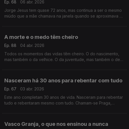
Ep. 68
06 abr. 2026
Jorge Jesus tem quase 72 anos, mas continua a ser o mesmo
miúdo que a mãe chamava na janela quando se aproximava a
hora do almoço. A mãe Elisa, a mulher da sua vida
A morte e o medo têm cheiro
Ep. 88
04 abr. 2026
Todos os momentos das vidas têm cheiro. O do nascimento,
mas também o da velhice. O da juventude, mas também o de
meia-idade. Há um cheiro para tudo, até para a proximidade
da morte.
Nasceram há 30 anos para rebentar com tudo
Ep. 67
03 abr. 2026
Este ano completam 30 anos de vida. Nasceram para rebentar
tudo e rebentaram mesmo com tudo. Chamam-se Praga,
Teatro Praga e hoje o Postal do Dia é para eles.
Vasco Granja, o que nos ensinou a nunca