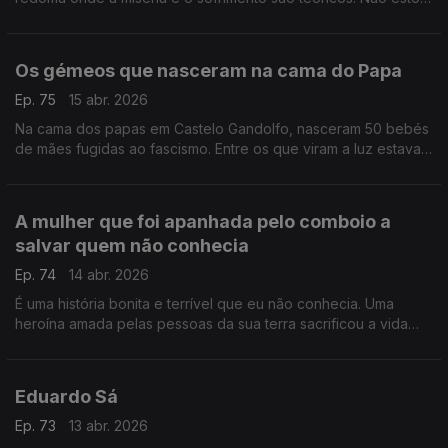
a dizer que seria diferente se fosse rico, estou a constatar um
facto
Os gémeos que nasceram na cama do Papa
Ep. 75
15 abr. 2026
Na cama dos papas em Castelo Gandolfo, nasceram 50 bebés
de mães fugidas ao fascismo. Entre os que viram a luz estavam
Eugénio Pio e Pio Eugénio, gémeos que ficaram para a história
A mulher que foi apanhada pelo comboio a
salvar quem não conhecia
Ep. 74
14 abr. 2026
É uma história bonita e terrível que eu não conhecia. Uma
heroína amada pelas pessoas da sua terra sacrificou a vida
para salvar uma outra mulher de ser esmagada por um
comboio
Eduardo Sá
Ep. 73
13 abr. 2026