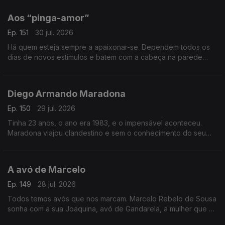
imprensa.
Aos “pinga-amor”
Ep. 151
30 jul. 2026
Há quem esteja sempre a apaixonar-se. Dependem todos os
dias de novos estímulos e batem com a cabeça na parede
quando são tocados pela solidão. Este postal é dedicado aos
“pinga-amor”.
Diego Armando Maradona
Ep. 150
29 jul. 2026
Tinha 23 anos, o ano era 1983, e o impensável aconteceu.
Maradona viajou clandestino e sem o conhecimento do seu
clube e acabou em Viseu a jantar um churrasco de cabrito no
Casablanca.
A avó de Marcelo
Ep. 149
28 jul. 2026
Todos temos avós que nos marcam. Marcelo Rebelo de Sousa
sonha com a sua Joaquina, avó de Gandarela, a mulher que o
obrigou a descobrir que a felicidade era possível.