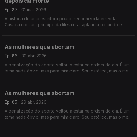
depois da morte
Ep. 87
01 mai. 2026
A história de uma escritora pouco reconhecida em vida.
Casada com um príncipe da literatura, aplaudiu o marido e
ficou na sua sombra, mas a morte ofereceu-lhe uma segunda
vida
As mulheres que abortam
Ep. 86
30 abr. 2026
A penalização do aborto voltou a estar na ordem do dia. É um
tema nada óbvio, mas para mim claro. Sou católico, mas o meu
pensamento foi moldado pelas minhas amigas que abortaram
As mulheres que abortam
Ep. 85
29 abr. 2026
A penalização do aborto voltou a estar na ordem do dia. É um
tema nada óbvio, mas para mim claro. Sou católico, mas o meu
pensamento foi moldado pelas minhas amigas que abortaram.