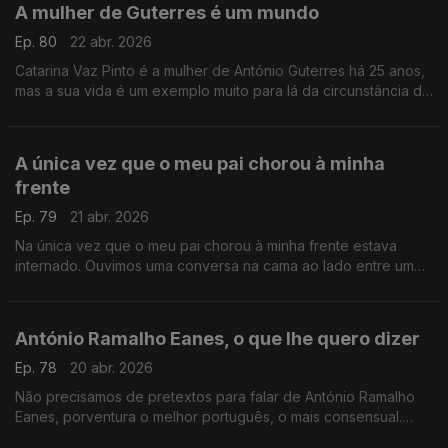
A mulher de Guterres é um mundo
Ep. 80
22 abr. 2026
Catarina Vaz Pinto é a mulher de António Guterres há 25 anos,
mas a sua vida é um exemplo muito para lá da circunstância de
uma relação com um dos homens mais mediáticos do mundo .
A única vez que o meu pai chorou à minha
frente
Ep. 79
21 abr. 2026
Na única vez que o meu pai chorou à minha frente estava
internado. Ouvimos uma conversa na cama ao lado entre um
filho e uma mãe. Recordo-a hoje, para que também possas
chorar.
António Ramalho Eanes, o que lhe quero dizer
Ep. 78
20 abr. 2026
Não precisamos de pretextos para falar de António Ramalho
Eanes, porventura o melhor português, o mais consensual.
Escrevo hoje o postal com tudo o que lhe quero dizer.