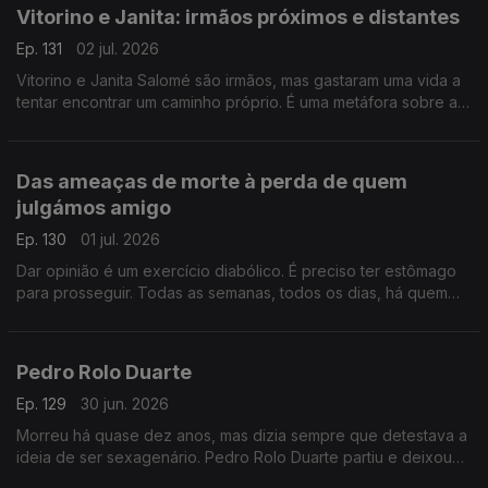
Vitorino e Janita: irmãos próximos e distantes
Ep. 131
02 jul. 2026
Vitorino e Janita Salomé são irmãos, mas gastaram uma vida a
tentar encontrar um caminho próprio. É uma metáfora sobre a
vida, por vezes temos de “matar” quem amamos para sermos
realmente livres.
Das ameaças de morte à perda de quem
julgámos amigo
Ep. 130
01 jul. 2026
Dar opinião é um exercício diabólico. É preciso ter estômago
para prosseguir. Todas as semanas, todos os dias, há quem
não goste. E há quem ameace, insulte e pressione. Espantoso
que haja tantos idiotas.
Pedro Rolo Duarte
Ep. 129
30 jun. 2026
Morreu há quase dez anos, mas dizia sempre que detestava a
ideia de ser sexagenário. Pedro Rolo Duarte partiu e deixou
um vazio por preencher… no país, jornalismo e na vida.