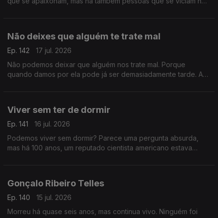
que se apaixonam, mas há também pessoas que se viciam no
sexo de uma noite. Luís Osório não frequenta, mas soube que
é um guru
Não deixes que alguém te trate mal
Ep. 142
17 jul. 2026
Não podemos deixar que alguém nos trate mal. Porque
quando damos por ela pode já ser demasiadamente tarde. A
vida e a felicidade possível também passa por lutar por esta
premissa.
Viver sem ter de dormir
Ep. 141
16 jul. 2026
Podemos viver sem dormir? Parece uma pergunta absurda,
mas há 100 anos, um reputado cientista americano estava
convencido de que sim. E o mundo parou para seguir a sua
experiência.
Gonçalo Ribeiro Telles
Ep. 140
15 jul. 2026
Morreu há quase seis anos, mas continua vivo. Ninguém foi