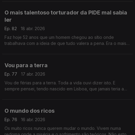
O mais talentoso torturador da PIDE mal sabia
ler
Ep. 82
18 abr. 2026
Faz hoje 52 anos que um homem chegou ao sítio onde
trabalhava com a ideia de que tudo valera a pena. Era o mais
respeitado torturador da PIDE embora mal soubesse ler
Vou para a terra
Ep. 77
17 abr. 2026
Vou de férias para a terra. Toda a vida ouvi dizer isto. E
sempre pensei, tendo nascido em Lisboa, que jamais teria a
possibilidade de dizer o mesmo do que talvez não saibam a
sorte que têm .
O mundo dos ricos
Ep. 76
16 abr. 2026
Os muito ricos nunca querem mudar o mundo. Vivem numa
redoma onde a miséria e o sofrimento são teóricos. Não estou