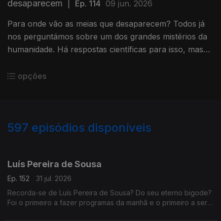
desaparecem
|
Ep. 114
09 jun. 2026
Para onde vão as meias que desaparecem? Todos já
nos perguntámos sobre um dos grandes mistérios da
humanidade. Há respostas científicas para isso, mas
não são verdadeiras.
opções
597
episódios disponíveis
942692
938383
935488
931472
927698
923874
919705
916474
912651
Luís Pereira de Sousa
Ep. 152
31 jul. 2026
Recorda-se de Luís Pereira de Sousa? Do seu eterno bigode?
Foi o primeiro a fazer programas da manhã e o primeiro a ser
condenado, depois do 25 de Abril, por abuso da liberdade de