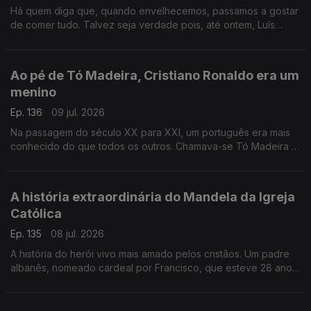
Há quem diga que, quando envelhecemos, passamos a gostar
de comer tudo. Talvez seja verdade pois, até ontem, Luís
Osório detestava iscas. Adorou comê-las, mas ficou confuso e
perturbado.
Ao pé de Tó Madeira, Cristiano Ronaldo era um
menino
Ep. 136
09 jul. 2026
Na passagem do século XX para XXI, um português era mais
conhecido do que todos os outros. Chamava-se Tó Madeira e
o seu nome ainda é uma lenda nos cinco continentes.
A história extraordinária do Mandela da Igreja
Católica
Ep. 135
08 jul. 2026
A história do herói vivo mais amado pelos cristãos. Um padre
albanês, nomeado cardeal por Francisco, que esteve 28 anos
preso e foi barbaramente torturado pelo regime albanês.