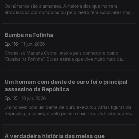
Os números são alarmantes. A maioria dos que morrem
atropelados por comboios ou pelo metro têm auriculares nos
ouvidos. Mas a morte não é o único perigo
Bumba na Fofinha
Ep. 116
11 jun. 2026
Chama-se Mariana Cabral, mas o país conhece-a como
“Bumba na Fofinha”. É uma estrela que vive muito mais da
sombra do que das luzes, mas da sua imperfeição fez nascer
um mundo novo
Um homem com dente de ouro foi o principal
assassino da República
Ep. 115
10 jun. 2026
Um homem com um dente de ouro executou várias figuras da
República, a começar pelo primeiro-ministro. Os historiadores
chamaram a “Noite Sangrenta” a essa madrugada de 1921
A verdadeira história das meias que