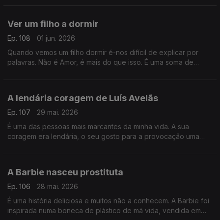
livre
Ver um filho a dormir
Ep. 108
01 jun. 2026
Quando vemos um filho dormir é-nos difícil de explicar por
palavras. Não é Amor, é mais do que isso. É uma soma de
coisas, algumas contraditórias, algumas que nos amedrontam
A lendária coragem de Luís Avelãs
Ep. 107
29 mai. 2026
É uma das pessoas mais marcantes da minha vida. A sua
coragem era lendária, o seu gosto para a provocação uma
delícia e a sua carreira no jornalismo fala por si. Ninguém é
como Luís Avelãs
A Barbie nasceu prostituta
Ep. 106
28 mai. 2026
É uma história deliciosa e muitos não a conhecem. A Barbie foi
inspirada numa boneca de plástico de má vida, vendida em