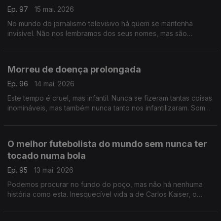
Ep. 97
15 mai. 2026
No mundo do jornalismo televisivo há quem se mantenha
invisível. Não nos lembramos dos seus nomes, mas são
essenciais, guardam a essência da profissão e a sua coragem
é lendária
Morreu de doença prolongada
Ep. 96
14 mai. 2026
Este tempo é cruel, mas infantil. Nunca se fizeram tantas coisas
inomináveis, mas também nunca tanto nos infantilizaram. Somos
crianças num recreio de escola primária, talvez seja altura de
crescer
O melhor futebolista do mundo sem nunca ter
tocado numa bola
Ep. 95
13 mai. 2026
Podemos procurar no fundo do poço, mas não há nenhuma
história como esta. Inesquecível vida a de Carlos Kaiser, o
melhor futebolista do mundo sem nunca ter tocado numa bola.