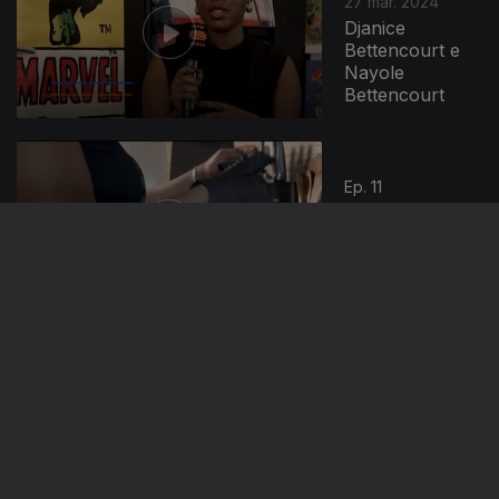
27 mar. 2024
Djanice
Bettencourt e
Nayole
Bettencourt
Ep. 11
20 mar. 2024
Bárbara
Wahnon
Ep. 10
13 mar. 2024
Amadú Dafé