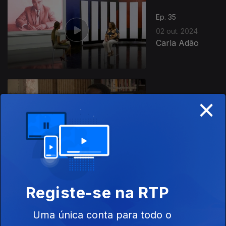
Ep. 35
02 out. 2024
Carla Adão
×
Ep. 34
25 set. 2024
António Tonga
Registe-se na RTP
Ep. 33
18 set. 2024
Uma única conta para todo o
Zia Soares