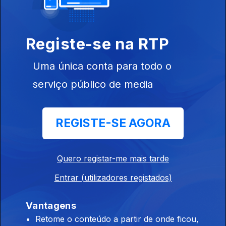
André Ventura
- Mariana
Mortágua
Registe-se na RTP
Uma única conta para todo o
Ep. 5
12 fev. 2024
serviço público de media
Luís
Montenegro -
André Ventura
REGISTE-SE AGORA
Quero registar-me mais tarde
Ep. 4
10 fev. 2024
Luis
Entrar (utilizadores registados)
Montenegro -
Paulo
Raimundo
Vantagens
Retome o conteúdo a partir de onde ficou,