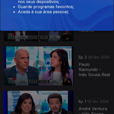
nos seus dispositivos;
Guarde programas favoritos;
Aceda à sua área pessoal;
Ep. 3
09 fev. 2024
Pedro Nuno
Santos - Rui
Tavares
746061
Ep. 2
06 fev. 2024
Paulo
Raimundo -
Inês Sousa Real
Ep. 1
05 fev. 2024
André Ventura
- Inês Sousa