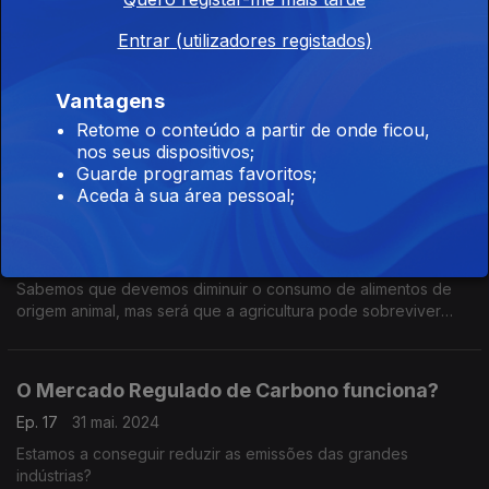
Será que é mesmo mais sustentável?
Entrar (utilizadores registados)
Cidades 15 Minutos
Vantagens
Ep. 19
14 jun. 2024
Retome o conteúdo a partir de onde ficou,
Para uma mobilidade mais sustentável.
nos seus dispositivos;
Guarde programas favoritos;
Aceda à sua área pessoal;
Precisamos de animais na agricultura?
Ep. 18
07 jun. 2024
Sabemos que devemos diminuir o consumo de alimentos de
origem animal, mas será que a agricultura pode sobreviver
sem animais?
O Mercado Regulado de Carbono funciona?
Ep. 17
31 mai. 2024
Estamos a conseguir reduzir as emissões das grandes
indústrias?