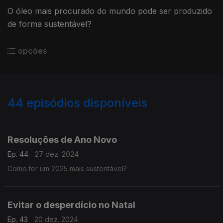
O óleo mais procurado do mundo pode ser produzido
de forma sustentável?
opções
44
episódios disponíveis
795742
778758
759007
746747
Resoluções de Ano Novo
Ep. 44
27 dez. 2024
Como ter um 2025 mais sustentável?
Evitar o desperdício no Natal
Ep. 43
20 dez. 2024