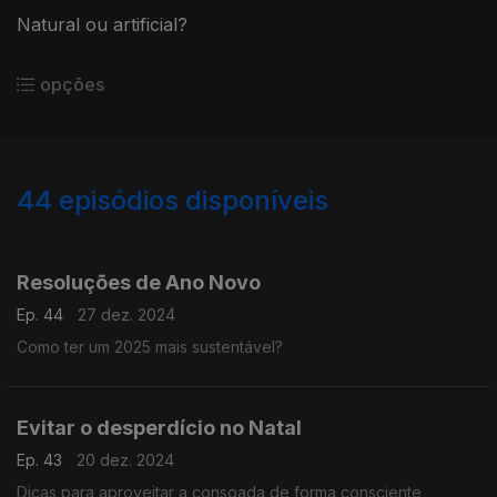
Natural ou artificial?
opções
44
episódios disponíveis
795742
778758
759007
746747
Resoluções de Ano Novo
Ep. 44
27 dez. 2024
Como ter um 2025 mais sustentável?
Evitar o desperdício no Natal
Ep. 43
20 dez. 2024
Dicas para aproveitar a consoada de forma consciente