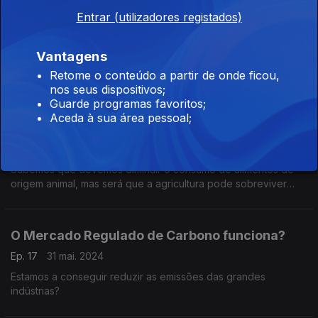
Entrar (utilizadores registados)
Cidades 15 Minutos
Vantagens
Ep. 19
14 jun. 2024
Retome o conteúdo a partir de onde ficou,
Para uma mobilidade mais sustentável.
nos seus dispositivos;
Guarde programas favoritos;
Aceda à sua área pessoal;
Precisamos de animais na agricultura?
Ep. 18
07 jun. 2024
Sabemos que devemos diminuir o consumo de alimentos de
origem animal, mas será que a agricultura pode sobreviver
sem animais?
O Mercado Regulado de Carbono funciona?
Ep. 17
31 mai. 2024
Estamos a conseguir reduzir as emissões das grandes
indústrias?