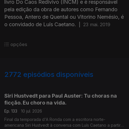
livro Do Caos Redivivo (INCM) e é responsável
pela edição da obra de autores como Fernando
Pessoa, Antero de Quental ou Vitorino Nemésio, é
o convidado de Luís Caetano.
|
23 mai. 2019
opções
2772
episódios disponíveis
938499
935218
931262
Siri Hustvedt para Paul Auster: Tu choras na
ficção. Eu choro na vida.
Ep. 133
10 jul. 2026
Final da temporada d'A Ronda com a escritora norte-
americana Siri Hustvedt à conversa com Luís Caetano a partir