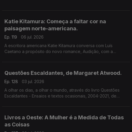
Katie Kitamura: Começa a faltar cor na
paisagem norte-americana.
Ep. 119
06 jul. 2026
A escritora americana Katie Kitamura conversa com Luís
Caetano a propósito do novo romance, Audição, com a
chancela Alfaguara. Fala-se da vida enquanto palco, mas
também da indiferença perante o Genocídio em Gaza e do
autoritarismo nos EUA.
Questões Escaldantes, de Margaret Atwood.
Ep. 128
03 jul. 2026
A olhar os dias, a olhar o mundo, através do livro Questões
Escaldantes - Ensaios e textos ocasionais, 2004-2021, de
Margaret Atwood, agora publicado pela Bertrand. Um
programa de Luís Caetano
Livros a Oeste: A Mulher é a Medida de Todas
as Coisas