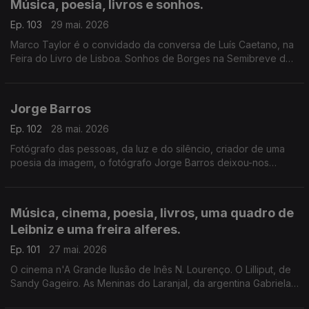
Música, poesia, livros e sonhos.
Ep. 103
29 mai. 2026
Marco Taylor é o convidado da conversa de Luís Caetano, na
Feira do Livro de Lisboa. Sonhos de Borges na Semibreve de
Andrea Lupi, na música ao longo da noite, na poesia de
Jussara Salazar. E no sono de quem adormecer.
Jorge Barros
Ep. 102
28 mai. 2026
Fotógrafo das pessoas, da luz e do silêncio, criador de uma
poesia da imagem, o fotógrafo Jorge Barros deixou-nos
ontem, aos 81 anos. Autor de mais de 30 livros, um trabalho de
fotografia que caminhou ao lado da literatura e da história.
Escutamo-lo em excertos de conversas com Luís Caetano.
Música, cinema, poesia, livros, uma quadro de
Leibniz e uma freira alferes.
Ep. 101
27 mai. 2026
O cinema n'A Grande Ilusão de Inês N. Lourenço. O Lilliput, de
Sandy Gageiro. As Meninas do Laranjal, da argentina Gabriela
Cabezón Cámara, na conversa com Diogo Madre Deus. Poesia