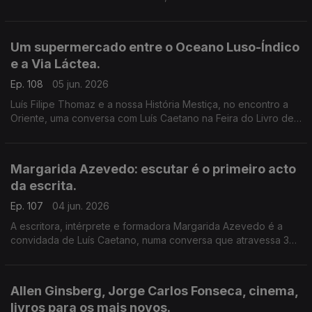
música dos livros de Daniel Completo, que convida os mais
novos a ler, ver e ouvir.
Um supermercado entre o Oceano Luso-Índico
e a Via Láctea.
Ep. 108
05 jun. 2026
Luís Filipe Thomaz e a nossa História Mestiça, no encontro a
Oriente, uma conversa com Luís Caetano na Feira do Livro de
Lisboa. Jonh Berger na Semibreve, de Andrea Lupi. No
centenário de Allen Ginsberg: Um supermercado na Califórnia
Margarida Azevedo: escutar é o primeiro acto
da escrita.
Ep. 107
04 jun. 2026
A escritora, intérprete e formadora Margarida Azevedo é a
convidada de Luís Caetano, numa conversa que atravessa 3
livros recentes: Alma Lavra – Mina de S. Domingos, Grito
umbilical, e Quarto branco – Contos psicoterapêuticos.
Allen Ginsberg, Jorge Carlos Fonseca, cinema,
livros para os mais novos.