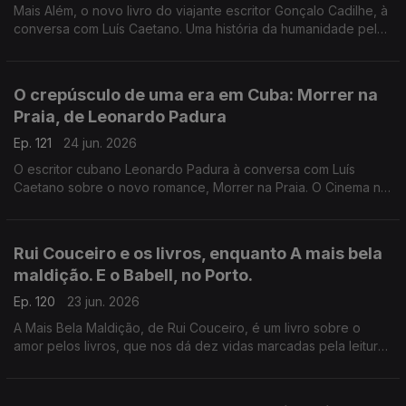
Mais Além, o novo livro do viajante escritor Gonçalo Cadilhe, à
conversa com Luís Caetano. Uma história da humanidade pela
viagem e os viajantes, um relato íntimo da descoberta dos
lugares e das gentes. A edição Contraponto.
O crepúsculo de uma era em Cuba: Morrer na
Praia, de Leonardo Padura
Ep. 121
24 jun. 2026
O escritor cubano Leonardo Padura à conversa com Luís
Caetano sobre o novo romance, Morrer na Praia. O Cinema n'A
Grande Ilusão, com Inês N. Lourenço, o Lilliput, de Sandy
Gageiro e a poesia de Eugénio de Andrade.
Rui Couceiro e os livros, enquanto A mais bela
maldição. E o Babell, no Porto.
Ep. 120
23 jun. 2026
A Mais Bela Maldição, de Rui Couceiro, é um livro sobre o
amor pelos livros, que nos dá dez vidas marcadas pela leitura
e pela vontade de convidar a ela, levando-nos de Rabat à
Toscana, de Nova Iorque à Alemanha, de Bogotá a São Tomé,
e aos Açores e à Póvoa de Varzim. E na conversa com Luís