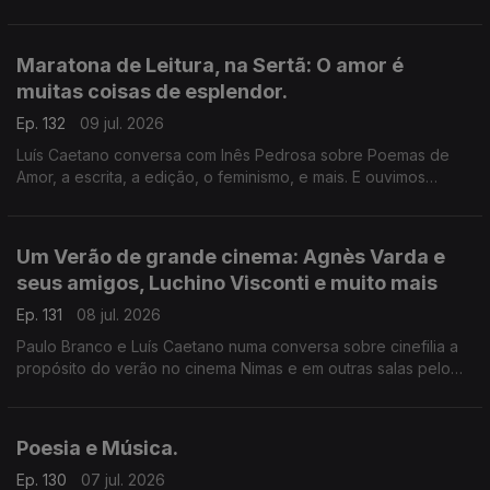
de Fantasmas - Um livro de memórias (Dom Quixote). A morte
do ser amado, a morte de um país, de uma sociedade. A
todos, bons dias de Verão!
Maratona de Leitura, na Sertã: O amor é
muitas coisas de esplendor.
Ep. 132
09 jul. 2026
Luís Caetano conversa com Inês Pedrosa sobre Poemas de
Amor, a escrita, a edição, o feminismo, e mais. E ouvimos
Cartas de amor, num concurso literário que deu origem ao livro
Pecar - os responsáveis e os vencedores. E música que fala
de amor, claro.
Um Verão de grande cinema: Agnès Varda e
seus amigos, Luchino Visconti e muito mais
Ep. 131
08 jul. 2026
Paulo Branco e Luís Caetano numa conversa sobre cinefilia a
propósito do verão no cinema Nimas e em outras salas pelo
país. Grandes retrospectivas de Agnès Varda e os seus
amigos da Nouvelle Vague, Luchino Visconti, e os clássicos
eleitos pelos espectadores.
Poesia e Música.
Ep. 130
07 jul. 2026