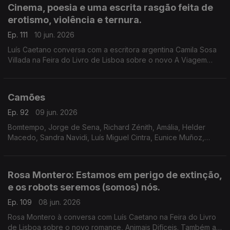
Cinema, poesia e uma escrita rasgão feita de
erotismo, violência e ternura.
Ep. 111
10 jun. 2026
Luís Caetano conversa com a escritora argentina Camila Sosa
Villada na Feira do Livro de Lisboa sobre o novo A Viagem
Inútil. E com a editora da Quetzal, Lúcia Pinho e Melo. O cinema
com Inês N. Lourenço, a poesia de Jorge Luis Borges e o
Lilliput, de Sandy Gageiro.
Camões
Ep. 92
09 jun. 2026
Bomtempo, Jorge de Sena, Richard Zénith, Amália, Helder
Macedo, Sandra Navidi, Luís Miguel Cintra, Eunice Muñoz,
Zeca Afonso, Manuel Alegre, Ary dos Santos, José Mário
Branco, num programa de Luís Caetano.
Rosa Montero: Estamos em perigo de extinção,
e os robots seremos (somos) nós.
Ep. 109
08 jun. 2026
Rosa Montero à conversa com Luís Caetano na Feira do Livro
de Lisboa sobre o novo romance, Animais Difíceis. Também a