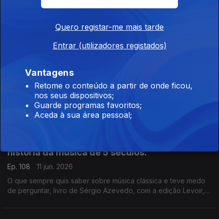
Neste domingo passaram 40 anos anos da morte de Jorge
Luis Borges.
Quero registar-me mais tarde
Entrar (utilizadores registados)
Adam Smith, Padre António Vieira, Jorge Luís
Borges.
Vantagens
Ep. 113
12 jun. 2026
Retome o conteúdo a partir de onde ficou,
nos seus dispositivos;
Teoria dos Sentimentos Morais, de Adam Smith, acaba de ser
Guarde programas favoritos;
publicado pela Gulbenkian, com tradução, introdução e notas
Aceda à sua área pessoal;
de Ivone Moreira, que é a convidada de Luís Caetano na Feira
do Livro de Lisboa. Também Andrea Lupi e os peixes
roncadores de Santo António.
Uma incursão erudita e bem humorada na
história da música de 5 séculos.
Ep. 108
11 jun. 2026
O que sempre quis saber sobre música clássica e teve medo
de perguntar, livro de Sérgio Azevedo, com a edição Levoir,
razão para a conversa de Luís Caetano na Feira do Livro de
Lisboa. Ainda a poesia de Jorge Luis Borges, 40 anos depois.