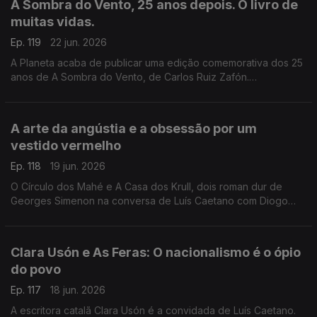
A Sombra do Vento, 25 anos depois. O livro de
Caetano, fala-se também do Festival Babell, que começa esta
muitas vidas.
quarta-feita no Porto, o maior investimento de sempre no
nosso país num evento literário, iniciativa da Livraria Lello.
Ep. 119
22 jun. 2026
A Planeta acaba de publicar uma edição comemorativa dos 25
anos de A Sombra do Vento, de Carlos Ruiz Zafón.
Recordamos a conversa com Luís Caetano que serviu de
apresentação pública do final da tetralogia O Cemitério dos
Livros Esquecidos, no Salão Nobre da Biblioteca da Academia
A arte da angústia e a obsessão por um
das Ciências, em Lisboa.
vestido vermelho
Ep. 118
19 jun. 2026
O Círculo dos Mahé e A Casa dos Krull, dois roman dur de
Georges Simenon na conversa de Luís Caetano com Diogo
Madre Deus, editor da Cavalo de Ferro. Andrea Lupi e a arte
da angústia na Semibreve. Poesia de Margarida Azevedo.
Clara Usón e As Feras: O nacionalismo é o ópio
do povo
Ep. 117
18 jun. 2026
A escritora catalã Clara Usón é a convidada de Luís Caetano.