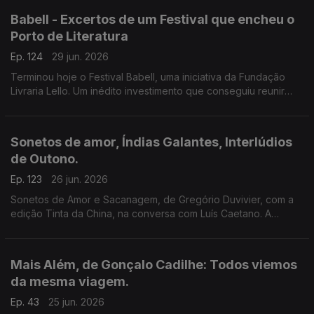
Babell - Excertos de um Festival que encheu o
Porto de Literatura
Ep. 124
29 jun. 2026
Terminou hoje o Festival Babell, uma iniciativa da Fundação
Livraria Lello. Um inédito investimento que conseguiu reunir
escritores de renome e público. Ouvimos excertos de
conversas com Dulce Maria Cardoso, Javier Cercas,
Conceição Evaristo, Milton Hatoum e Héctor Abad Faciolince.
Sonetos de amor, Índias Galantes, Interlúdios
de Outono.
Ep. 123
26 jun. 2026
Sonetos de Amor e Sacanagem, de Gregório Duvivier, com a
edição Tinta da China, na conversa com Luís Caetano. A
Semibreve de Andrea Lupi com literatura e paisagens da
Colômbia. Poesia de Helder Macedo.
Mais Além, de Gonçalo Cadilhe: Todos viemos
da mesma viagem.
Ep. 43
25 jun. 2026