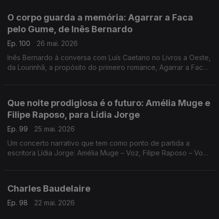
de David Mourão-Ferreira
O corpo guarda a memória: Agarrar a Faca
pelo Gume, de Inês Bernardo
Ep. 100
26 mai. 2026
Inês Bernardo à conversa com Luís Caetano no Livros a Oeste,
da Lourinhã, a propósito do primeiro romance, Agarrar a Faca
pelo Gume, editado pela Tinta da China. Também Miles Davis,
no dia do centenário e Sonny Rollins.
Que noite prodigiosa é o futuro: Amélia Muge e
Filipe Raposo, para Lídia Jorge
Ep. 99
25 mai. 2026
Um concerto narrativo que tem como ponto de partida a
escritora Lídia Jorge: Amélia Muge – Voz, Filipe Raposo – Voz
e piano, Ricardo Parreira – Guitarra. Esta quarta, no Teatro
Maria Matos, em Lisboa.
Charles Baudelaire
Ep. 98
22 mai. 2026