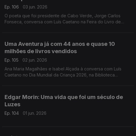
Ep. 106
03 jun. 2026
O poeta que foi presidente de Cabo Verde, Jorge Carlos
Fonseca, conversa com Luís Caetano na Feira do Livro de
Lisboa sobre A Guerra, o Amor, os Versos. No dia do
centenário de Allen Ginsberg escutamo-lo em Uivo. E há
cinema com Inês Lourenço e o Lilliput, de Sandy Gageiro.
Uma Aventura já com 44 anos e quase 10
milhões de livros vendidos
Ep. 105
02 jun. 2026
Ana Maria Magalhães e Isabel Alçada à conversa com Luís
Caetano no Dia Mundial da Criança 2026, na Biblioteca
Municipal de Palmela: O maior sucesso da literatura infanto-
juvenil do nosso país contado pelas autoras.
Edgar Morin: Uma vida que foi um século de
Luzes
Ep. 104
01 jun. 2026