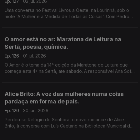
Ep. 127
02 jul. 2026
Uma conversa no Festival Livros a Oeste, na Lourinhã, sob o
mote 'A Mulher é a Medida de Todas as Coisas'. Com Pedro
Vieira, Inês Bernardo e Inês Pedrosa, condução de João
Morales.
O amor está no ar: Maratona de Leitura na
Sertã, poesia, química.
Ep. 126
01 jul. 2026
O Amor é o tema da 14ª edição da Maratona de Leitura que
começa esta 4ª na Sertã, ate sábado. A responsável Ana Sofia
Marçal conversa com Luís Caetano. Também poemas de amor,
escolhidos por Ana Luísa Amaral e a ciência por trás dos
nossos afetos.
Alice Brito: A voz das mulheres numa coisa
pardaça em forma de país.
Ep. 120
30 jun. 2026
Perdeu-se Relógio de Senhora, o novo romance de Alice
Brito, à conversa com Luís Caetano na Biblioteca Municipal de
Setúbal. Tem a edição Companhia das Letras. Também a
poesia de Siri Hustvedt para Paul Auster.