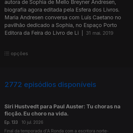
autora de Sophia de Mello Breyner Andresen,
biografia agora editada pela Esfera dos Livros.
Maria Andresen conversa com Luís Caetano no
pavilhão dedicado a Sophia, no Espaço Porto
Editora da Feira do Livro de Li
|
31 mai. 2019
opções
2772
episódios disponíveis
938499
935218
931262
Siri Hustvedt para Paul Auster: Tu choras na
ficção. Eu choro na vida.
Ep. 133
10 jul. 2026
Final da temporada d'A Ronda com a escritora norte-