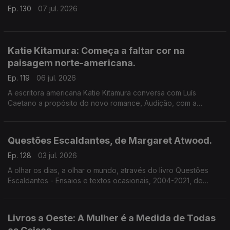
Ep. 130
07 jul. 2026
Katie Kitamura: Começa a faltar cor na
paisagem norte-americana.
Ep. 119
06 jul. 2026
A escritora americana Katie Kitamura conversa com Luís
Caetano a propósito do novo romance, Audição, com a
chancela Alfaguara. Fala-se da vida enquanto palco, mas
também da indiferença perante o Genocídio em Gaza e do
autoritarismo nos EUA.
Questões Escaldantes, de Margaret Atwood.
Ep. 128
03 jul. 2026
A olhar os dias, a olhar o mundo, através do livro Questões
Escaldantes - Ensaios e textos ocasionais, 2004-2021, de
Margaret Atwood, agora publicado pela Bertrand. Um
programa de Luís Caetano
Livros a Oeste: A Mulher é a Medida de Todas