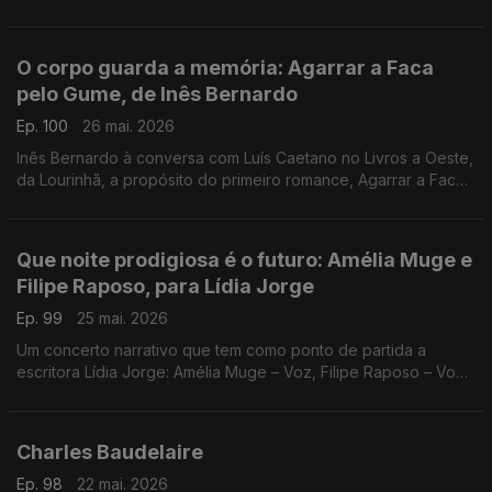
Cabezón Cámara, na conversa com Diogo Madre Deus. Poesia
de David Mourão-Ferreira
O corpo guarda a memória: Agarrar a Faca
pelo Gume, de Inês Bernardo
Ep. 100
26 mai. 2026
Inês Bernardo à conversa com Luís Caetano no Livros a Oeste,
da Lourinhã, a propósito do primeiro romance, Agarrar a Faca
pelo Gume, editado pela Tinta da China. Também Miles Davis,
no dia do centenário e Sonny Rollins.
Que noite prodigiosa é o futuro: Amélia Muge e
Filipe Raposo, para Lídia Jorge
Ep. 99
25 mai. 2026
Um concerto narrativo que tem como ponto de partida a
escritora Lídia Jorge: Amélia Muge – Voz, Filipe Raposo – Voz
e piano, Ricardo Parreira – Guitarra. Esta quarta, no Teatro
Maria Matos, em Lisboa.
Charles Baudelaire
Ep. 98
22 mai. 2026