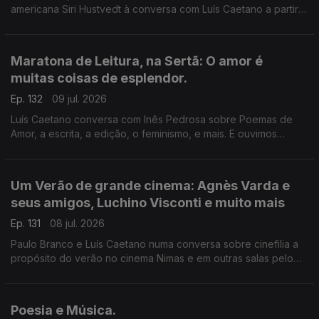
americana Siri Hustvedt à conversa com Luís Caetano a partir
de Fantasmas - Um livro de memórias (Dom Quixote). A morte
do ser amado, a morte de um país, de uma sociedade. A
todos, bons dias de Verão!
Maratona de Leitura, na Sertã: O amor é
muitas coisas de esplendor.
Ep. 132
09 jul. 2026
Luís Caetano conversa com Inês Pedrosa sobre Poemas de
Amor, a escrita, a edição, o feminismo, e mais. E ouvimos
Cartas de amor, num concurso literário que deu origem ao livro
Pecar - os responsáveis e os vencedores. E música que fala
de amor, claro.
Um Verão de grande cinema: Agnès Varda e
seus amigos, Luchino Visconti e muito mais
Ep. 131
08 jul. 2026
Paulo Branco e Luís Caetano numa conversa sobre cinefilia a
propósito do verão no cinema Nimas e em outras salas pelo
país. Grandes retrospectivas de Agnès Varda e os seus
amigos da Nouvelle Vague, Luchino Visconti, e os clássicos
eleitos pelos espectadores.
Poesia e Música.