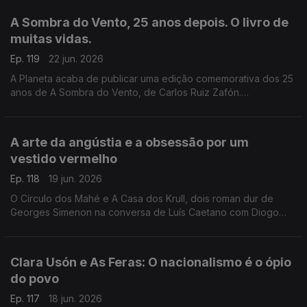
e aos Açores e à Póvoa de Varzim. E na conversa com Luís
A Sombra do Vento, 25 anos depois. O livro de
Caetano, fala-se também do Festival Babell, que começa esta
muitas vidas.
quarta-feita no Porto, o maior investimento de sempre no
nosso país num evento literário, iniciativa da Livraria Lello.
Ep. 119
22 jun. 2026
A Planeta acaba de publicar uma edição comemorativa dos 25
anos de A Sombra do Vento, de Carlos Ruiz Zafón.
Recordamos a conversa com Luís Caetano que serviu de
apresentação pública do final da tetralogia O Cemitério dos
Livros Esquecidos, no Salão Nobre da Biblioteca da Academia
A arte da angústia e a obsessão por um
das Ciências, em Lisboa.
vestido vermelho
Ep. 118
19 jun. 2026
O Círculo dos Mahé e A Casa dos Krull, dois roman dur de
Georges Simenon na conversa de Luís Caetano com Diogo
Madre Deus, editor da Cavalo de Ferro. Andrea Lupi e a arte
da angústia na Semibreve. Poesia de Margarida Azevedo.
Clara Usón e As Feras: O nacionalismo é o ópio
do povo
Ep. 117
18 jun. 2026