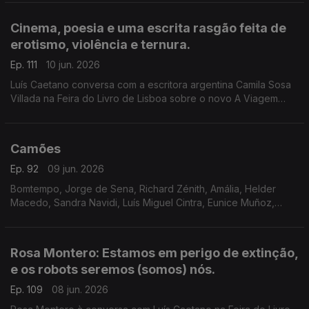
Lisboa. Ainda a poesia de Jorge Luis Borges, 40 anos depois.
Cinema, poesia e uma escrita rasgão feita de
erotismo, violência e ternura.
Ep. 111
10 jun. 2026
Luís Caetano conversa com a escritora argentina Camila Sosa
Villada na Feira do Livro de Lisboa sobre o novo A Viagem
Inútil. E com a editora da Quetzal, Lúcia Pinho e Melo. O cinema
com Inês N. Lourenço, a poesia de Jorge Luis Borges e o
Lilliput, de Sandy Gageiro.
Camões
Ep. 92
09 jun. 2026
Bomtempo, Jorge de Sena, Richard Zénith, Amália, Helder
Macedo, Sandra Navidi, Luís Miguel Cintra, Eunice Muñoz,
Zeca Afonso, Manuel Alegre, Ary dos Santos, José Mário
Branco, num programa de Luís Caetano.
Rosa Montero: Estamos em perigo de extinção,
e os robots seremos (somos) nós.
Ep. 109
08 jun. 2026