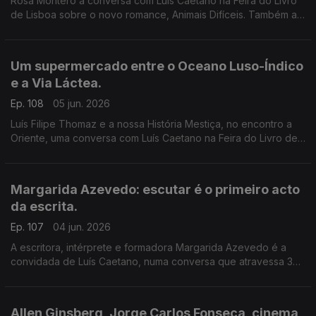
Rosa Montero à conversa com Luís Caetano na Feira do Livro
de Lisboa sobre o novo romance, Animais Difíceis. Também a
música dos livros de Daniel Completo, que convida os mais
novos a ler, ver e ouvir.
Um supermercado entre o Oceano Luso-Índico
e a Via Láctea.
Ep. 108
05 jun. 2026
Luís Filipe Thomaz e a nossa História Mestiça, no encontro a
Oriente, uma conversa com Luís Caetano na Feira do Livro de
Lisboa. Jonh Berger na Semibreve, de Andrea Lupi. No
centenário de Allen Ginsberg: Um supermercado na Califórnia
Margarida Azevedo: escutar é o primeiro acto
da escrita.
Ep. 107
04 jun. 2026
A escritora, intérprete e formadora Margarida Azevedo é a
convidada de Luís Caetano, numa conversa que atravessa 3
livros recentes: Alma Lavra – Mina de S. Domingos, Grito
umbilical, e Quarto branco – Contos psicoterapêuticos.
Allen Ginsberg, Jorge Carlos Fonseca, cinema,