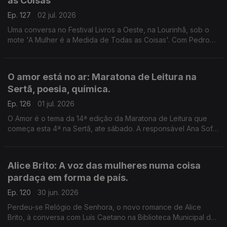
as Coisas
Ep. 127
02 jul. 2026
Uma conversa no Festival Livros a Oeste, na Lourinhã, sob o
mote 'A Mulher é a Medida de Todas as Coisas'. Com Pedro
Vieira, Inês Bernardo e Inês Pedrosa, condução de João
Morales.
O amor está no ar: Maratona de Leitura na
Sertã, poesia, química.
Ep. 126
01 jul. 2026
O Amor é o tema da 14ª edição da Maratona de Leitura que
começa esta 4ª na Sertã, ate sábado. A responsável Ana Sofia
Marçal conversa com Luís Caetano. Também poemas de amor,
escolhidos por Ana Luísa Amaral e a ciência por trás dos
nossos afetos.
Alice Brito: A voz das mulheres numa coisa
pardaça em forma de país.
Ep. 120
30 jun. 2026
Perdeu-se Relógio de Senhora, o novo romance de Alice
Brito, à conversa com Luís Caetano na Biblioteca Municipal de