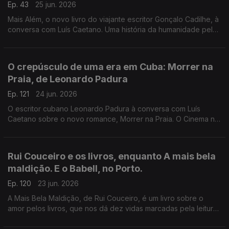
Ep. 43
25 jun. 2026
Mais Além, o novo livro do viajante escritor Gonçalo Cadilhe, à
conversa com Luís Caetano. Uma história da humanidade pela
viagem e os viajantes, um relato íntimo da descoberta dos
lugares e das gentes. A edição Contraponto.
O crepúsculo de uma era em Cuba: Morrer na
Praia, de Leonardo Padura
Ep. 121
24 jun. 2026
O escritor cubano Leonardo Padura à conversa com Luís
Caetano sobre o novo romance, Morrer na Praia. O Cinema n'A
Grande Ilusão, com Inês N. Lourenço, o Lilliput, de Sandy
Gageiro e a poesia de Eugénio de Andrade.
Rui Couceiro e os livros, enquanto A mais bela
maldição. E o Babell, no Porto.
Ep. 120
23 jun. 2026
A Mais Bela Maldição, de Rui Couceiro, é um livro sobre o
amor pelos livros, que nos dá dez vidas marcadas pela leitura
e pela vontade de convidar a ela, levando-nos de Rabat à
Toscana, de Nova Iorque à Alemanha, de Bogotá a São Tomé,