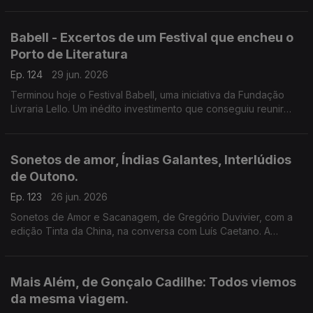
Setúbal. Tem a edição Companhia das Letras. Também a
poesia de Siri Hustvedt para Paul Auster.
Babell - Excertos de um Festival que encheu o
Porto de Literatura
Ep. 124
29 jun. 2026
Terminou hoje o Festival Babell, uma iniciativa da Fundação
Livraria Lello. Um inédito investimento que conseguiu reunir
escritores de renome e público. Ouvimos excertos de
conversas com Dulce Maria Cardoso, Javier Cercas,
Conceição Evaristo, Milton Hatoum e Héctor Abad Faciolince.
Sonetos de amor, Índias Galantes, Interlúdios
de Outono.
Ep. 123
26 jun. 2026
Sonetos de Amor e Sacanagem, de Gregório Duvivier, com a
edição Tinta da China, na conversa com Luís Caetano. A
Semibreve de Andrea Lupi com literatura e paisagens da
Colômbia. Poesia de Helder Macedo.
Mais Além, de Gonçalo Cadilhe: Todos viemos
da mesma viagem.