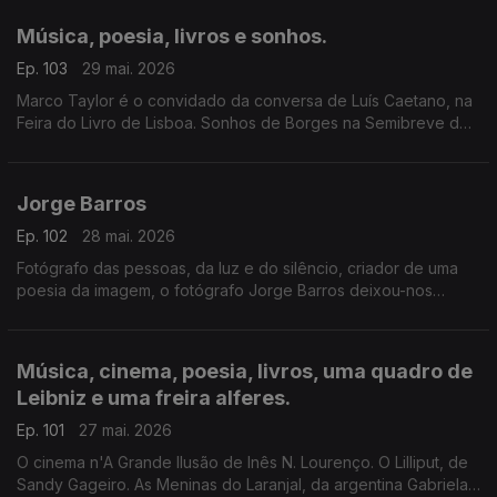
Música, poesia, livros e sonhos.
Ep. 103
29 mai. 2026
Marco Taylor é o convidado da conversa de Luís Caetano, na
Feira do Livro de Lisboa. Sonhos de Borges na Semibreve de
Andrea Lupi, na música ao longo da noite, na poesia de
Jussara Salazar. E no sono de quem adormecer.
Jorge Barros
Ep. 102
28 mai. 2026
Fotógrafo das pessoas, da luz e do silêncio, criador de uma
poesia da imagem, o fotógrafo Jorge Barros deixou-nos
ontem, aos 81 anos. Autor de mais de 30 livros, um trabalho de
fotografia que caminhou ao lado da literatura e da história.
Escutamo-lo em excertos de conversas com Luís Caetano.
Música, cinema, poesia, livros, uma quadro de
Leibniz e uma freira alferes.
Ep. 101
27 mai. 2026
O cinema n'A Grande Ilusão de Inês N. Lourenço. O Lilliput, de
Sandy Gageiro. As Meninas do Laranjal, da argentina Gabriela