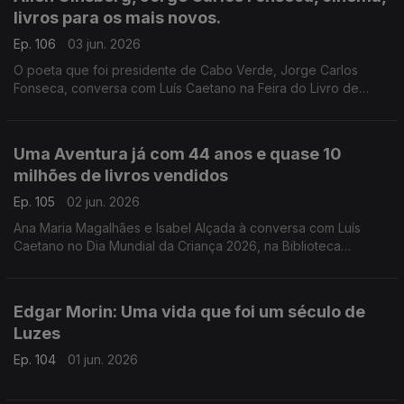
livros para os mais novos.
Ep. 106
03 jun. 2026
O poeta que foi presidente de Cabo Verde, Jorge Carlos
Fonseca, conversa com Luís Caetano na Feira do Livro de
Lisboa sobre A Guerra, o Amor, os Versos. No dia do
centenário de Allen Ginsberg escutamo-lo em Uivo. E há
cinema com Inês Lourenço e o Lilliput, de Sandy Gageiro.
Uma Aventura já com 44 anos e quase 10
milhões de livros vendidos
Ep. 105
02 jun. 2026
Ana Maria Magalhães e Isabel Alçada à conversa com Luís
Caetano no Dia Mundial da Criança 2026, na Biblioteca
Municipal de Palmela: O maior sucesso da literatura infanto-
juvenil do nosso país contado pelas autoras.
Edgar Morin: Uma vida que foi um século de
Luzes
Ep. 104
01 jun. 2026