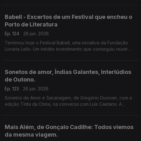
Setúbal. Tem a edição Companhia das Letras. Também a
poesia de Siri Hustvedt para Paul Auster.
Babell - Excertos de um Festival que encheu o
Porto de Literatura
Ep. 124
29 jun. 2026
Terminou hoje o Festival Babell, uma iniciativa da Fundação
Livraria Lello. Um inédito investimento que conseguiu reunir
escritores de renome e público. Ouvimos excertos de
conversas com Dulce Maria Cardoso, Javier Cercas,
Conceição Evaristo, Milton Hatoum e Héctor Abad Faciolince.
Sonetos de amor, Índias Galantes, Interlúdios
de Outono.
Ep. 123
26 jun. 2026
Sonetos de Amor e Sacanagem, de Gregório Duvivier, com a
edição Tinta da China, na conversa com Luís Caetano. A
Semibreve de Andrea Lupi com literatura e paisagens da
Colômbia. Poesia de Helder Macedo.
Mais Além, de Gonçalo Cadilhe: Todos viemos
da mesma viagem.