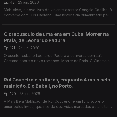
Ep. 43
25 jun. 2026
Mais Além, o novo livro do viajante escritor Gonçalo Cadilhe, à
conversa com Luís Caetano. Uma história da humanidade pela
viagem e os viajantes, um relato íntimo da descoberta dos
lugares e das gentes. A edição Contraponto.
O crepúsculo de uma era em Cuba: Morrer na
Praia, de Leonardo Padura
Ep. 121
24 jun. 2026
O escritor cubano Leonardo Padura à conversa com Luís
Caetano sobre o novo romance, Morrer na Praia. O Cinema n'A
Grande Ilusão, com Inês N. Lourenço, o Lilliput, de Sandy
Gageiro e a poesia de Eugénio de Andrade.
Rui Couceiro e os livros, enquanto A mais bela
maldição. E o Babell, no Porto.
Ep. 120
23 jun. 2026
A Mais Bela Maldição, de Rui Couceiro, é um livro sobre o
amor pelos livros, que nos dá dez vidas marcadas pela leitura
e pela vontade de convidar a ela, levando-nos de Rabat à
Toscana, de Nova Iorque à Alemanha, de Bogotá a São Tomé,