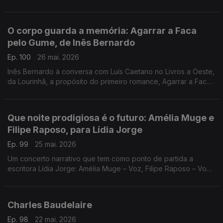
Cabezón Cámara, na conversa com Diogo Madre Deus. Poesia
de David Mourão-Ferreira
O corpo guarda a memória: Agarrar a Faca
pelo Gume, de Inês Bernardo
Ep. 100
26 mai. 2026
Inês Bernardo à conversa com Luís Caetano no Livros a Oeste,
da Lourinhã, a propósito do primeiro romance, Agarrar a Faca
pelo Gume, editado pela Tinta da China. Também Miles Davis,
no dia do centenário e Sonny Rollins.
Que noite prodigiosa é o futuro: Amélia Muge e
Filipe Raposo, para Lídia Jorge
Ep. 99
25 mai. 2026
Um concerto narrativo que tem como ponto de partida a
escritora Lídia Jorge: Amélia Muge – Voz, Filipe Raposo – Voz
e piano, Ricardo Parreira – Guitarra. Esta quarta, no Teatro
Maria Matos, em Lisboa.
Charles Baudelaire
Ep. 98
22 mai. 2026