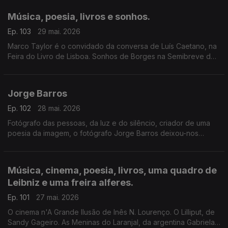
Música, poesia, livros e sonhos.
Ep. 103
29 mai. 2026
Marco Taylor é o convidado da conversa de Luís Caetano, na
Feira do Livro de Lisboa. Sonhos de Borges na Semibreve de
Andrea Lupi, na música ao longo da noite, na poesia de
Jussara Salazar. E no sono de quem adormecer.
Jorge Barros
Ep. 102
28 mai. 2026
Fotógrafo das pessoas, da luz e do silêncio, criador de uma
poesia da imagem, o fotógrafo Jorge Barros deixou-nos
ontem, aos 81 anos. Autor de mais de 30 livros, um trabalho de
fotografia que caminhou ao lado da literatura e da história.
Escutamo-lo em excertos de conversas com Luís Caetano.
Música, cinema, poesia, livros, uma quadro de
Leibniz e uma freira alferes.
Ep. 101
27 mai. 2026
O cinema n'A Grande Ilusão de Inês N. Lourenço. O Lilliput, de
Sandy Gageiro. As Meninas do Laranjal, da argentina Gabriela