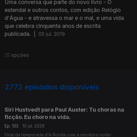
Uma conversa que parte do novo livro - O
estendal e outros contos, com edição Relógio
d'Água - e atravessa o mar e o mal, e uma vida
que celebra cinquenta anos de escrita
publicada.
|
05 jul. 2019
opções
2772
episódios disponíveis
938499
935218
931262
Siri Hustvedt para Paul Auster: Tu choras na
ficção. Eu choro na vida.
Ep. 133
10 jul. 2026
Final da temporada d'A Ronda com a escritora norte-