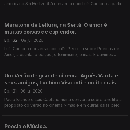
americana Siri Hustvedt à conversa com Luís Caetano a partir
de Fantasmas - Um livro de memórias (Dom Quixote). A morte
do ser amado, a morte de um país, de uma sociedade. A
todos, bons dias de Verão!
Maratona de Leitura, na Sertã: O amor é
muitas coisas de esplendor.
Ep. 132
09 jul. 2026
Luís Caetano conversa com Inês Pedrosa sobre Poemas de
Amor, a escrita, a edição, o feminismo, e mais. E ouvimos
Cartas de amor, num concurso literário que deu origem ao livro
Pecar - os responsáveis e os vencedores. E música que fala
de amor, claro.
Um Verão de grande cinema: Agnès Varda e
seus amigos, Luchino Visconti e muito mais
Ep. 131
08 jul. 2026
Paulo Branco e Luís Caetano numa conversa sobre cinefilia a
propósito do verão no cinema Nimas e em outras salas pelo
país. Grandes retrospectivas de Agnès Varda e os seus
amigos da Nouvelle Vague, Luchino Visconti, e os clássicos
eleitos pelos espectadores.
Poesia e Música.