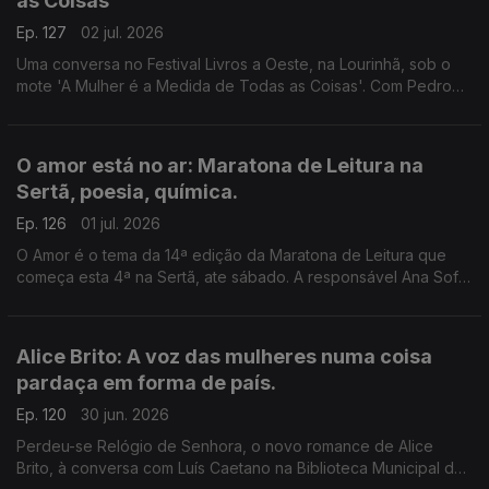
as Coisas
Ep. 127
02 jul. 2026
Uma conversa no Festival Livros a Oeste, na Lourinhã, sob o
mote 'A Mulher é a Medida de Todas as Coisas'. Com Pedro
Vieira, Inês Bernardo e Inês Pedrosa, condução de João
Morales.
O amor está no ar: Maratona de Leitura na
Sertã, poesia, química.
Ep. 126
01 jul. 2026
O Amor é o tema da 14ª edição da Maratona de Leitura que
começa esta 4ª na Sertã, ate sábado. A responsável Ana Sofia
Marçal conversa com Luís Caetano. Também poemas de amor,
escolhidos por Ana Luísa Amaral e a ciência por trás dos
nossos afetos.
Alice Brito: A voz das mulheres numa coisa
pardaça em forma de país.
Ep. 120
30 jun. 2026
Perdeu-se Relógio de Senhora, o novo romance de Alice
Brito, à conversa com Luís Caetano na Biblioteca Municipal de