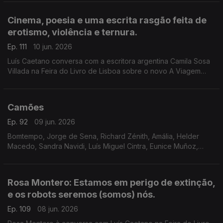
Lisboa. Ainda a poesia de Jorge Luis Borges, 40 anos depois.
Cinema, poesia e uma escrita rasgão feita de
erotismo, violência e ternura.
Ep. 111
10 jun. 2026
Luís Caetano conversa com a escritora argentina Camila Sosa
Villada na Feira do Livro de Lisboa sobre o novo A Viagem
Inútil. E com a editora da Quetzal, Lúcia Pinho e Melo. O cinema
com Inês N. Lourenço, a poesia de Jorge Luis Borges e o
Lilliput, de Sandy Gageiro.
Camões
Ep. 92
09 jun. 2026
Bomtempo, Jorge de Sena, Richard Zénith, Amália, Helder
Macedo, Sandra Navidi, Luís Miguel Cintra, Eunice Muñoz,
Zeca Afonso, Manuel Alegre, Ary dos Santos, José Mário
Branco, num programa de Luís Caetano.
Rosa Montero: Estamos em perigo de extinção,
e os robots seremos (somos) nós.
Ep. 109
08 jun. 2026