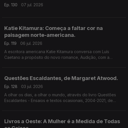
Ep. 130
07 jul. 2026
Katie Kitamura: Começa a faltar cor na
paisagem norte-americana.
Ep. 119
06 jul. 2026
A escritora americana Katie Kitamura conversa com Luís
Caetano a propósito do novo romance, Audição, com a
chancela Alfaguara. Fala-se da vida enquanto palco, mas
também da indiferença perante o Genocídio em Gaza e do
autoritarismo nos EUA.
Questões Escaldantes, de Margaret Atwood.
Ep. 128
03 jul. 2026
A olhar os dias, a olhar o mundo, através do livro Questões
Escaldantes - Ensaios e textos ocasionais, 2004-2021, de
Margaret Atwood, agora publicado pela Bertrand. Um
programa de Luís Caetano
Livros a Oeste: A Mulher é a Medida de Todas