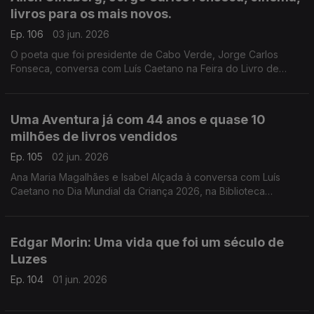
livros para os mais novos.
Ep. 106
03 jun. 2026
O poeta que foi presidente de Cabo Verde, Jorge Carlos
Fonseca, conversa com Luís Caetano na Feira do Livro de
Lisboa sobre A Guerra, o Amor, os Versos. No dia do
centenário de Allen Ginsberg escutamo-lo em Uivo. E há
cinema com Inês Lourenço e o Lilliput, de Sandy Gageiro.
Uma Aventura já com 44 anos e quase 10
milhões de livros vendidos
Ep. 105
02 jun. 2026
Ana Maria Magalhães e Isabel Alçada à conversa com Luís
Caetano no Dia Mundial da Criança 2026, na Biblioteca
Municipal de Palmela: O maior sucesso da literatura infanto-
juvenil do nosso país contado pelas autoras.
Edgar Morin: Uma vida que foi um século de
Luzes
Ep. 104
01 jun. 2026