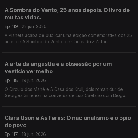
e aos Açores e à Póvoa de Varzim. E na conversa com Luís
A Sombra do Vento, 25 anos depois. O livro de
Caetano, fala-se também do Festival Babell, que começa esta
muitas vidas.
quarta-feita no Porto, o maior investimento de sempre no
nosso país num evento literário, iniciativa da Livraria Lello.
Ep. 119
22 jun. 2026
A Planeta acaba de publicar uma edição comemorativa dos 25
anos de A Sombra do Vento, de Carlos Ruiz Zafón.
Recordamos a conversa com Luís Caetano que serviu de
apresentação pública do final da tetralogia O Cemitério dos
Livros Esquecidos, no Salão Nobre da Biblioteca da Academia
A arte da angústia e a obsessão por um
das Ciências, em Lisboa.
vestido vermelho
Ep. 118
19 jun. 2026
O Círculo dos Mahé e A Casa dos Krull, dois roman dur de
Georges Simenon na conversa de Luís Caetano com Diogo
Madre Deus, editor da Cavalo de Ferro. Andrea Lupi e a arte
da angústia na Semibreve. Poesia de Margarida Azevedo.
Clara Usón e As Feras: O nacionalismo é o ópio
do povo
Ep. 117
18 jun. 2026