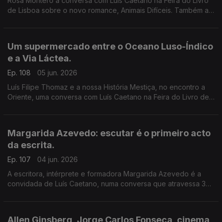
Rosa Montero à conversa com Luís Caetano na Feira do Livro
de Lisboa sobre o novo romance, Animais Difíceis. Também a
música dos livros de Daniel Completo, que convida os mais
novos a ler, ver e ouvir.
Um supermercado entre o Oceano Luso-Índico
e a Via Láctea.
Ep. 108
05 jun. 2026
Luís Filipe Thomaz e a nossa História Mestiça, no encontro a
Oriente, uma conversa com Luís Caetano na Feira do Livro de
Lisboa. Jonh Berger na Semibreve, de Andrea Lupi. No
centenário de Allen Ginsberg: Um supermercado na Califórnia
Margarida Azevedo: escutar é o primeiro acto
da escrita.
Ep. 107
04 jun. 2026
A escritora, intérprete e formadora Margarida Azevedo é a
convidada de Luís Caetano, numa conversa que atravessa 3
livros recentes: Alma Lavra – Mina de S. Domingos, Grito
umbilical, e Quarto branco – Contos psicoterapêuticos.
Allen Ginsberg, Jorge Carlos Fonseca, cinema,