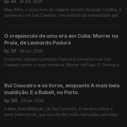
Ep. 43
25 jun. 2026
Mais Além, o novo livro do viajante escritor Gonçalo Cadilhe, à
conversa com Luís Caetano. Uma história da humanidade pela
viagem e os viajantes, um relato íntimo da descoberta dos
lugares e das gentes. A edição Contraponto.
O crepúsculo de uma era em Cuba: Morrer na
Praia, de Leonardo Padura
Ep. 121
24 jun. 2026
O escritor cubano Leonardo Padura à conversa com Luís
Caetano sobre o novo romance, Morrer na Praia. O Cinema n'A
Grande Ilusão, com Inês N. Lourenço, o Lilliput, de Sandy
Gageiro e a poesia de Eugénio de Andrade.
Rui Couceiro e os livros, enquanto A mais bela
maldição. E o Babell, no Porto.
Ep. 120
23 jun. 2026
A Mais Bela Maldição, de Rui Couceiro, é um livro sobre o
amor pelos livros, que nos dá dez vidas marcadas pela leitura
e pela vontade de convidar a ela, levando-nos de Rabat à
Toscana, de Nova Iorque à Alemanha, de Bogotá a São Tomé,