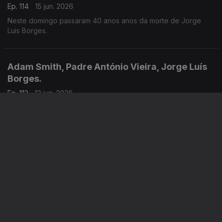
Ep. 114
15 jun. 2026
Neste domingo passaram 40 anos anos da morte de Jorge
Luis Borges.
Adam Smith, Padre António Vieira, Jorge Luís
Borges.
Ep. 113
12 jun. 2026
Teoria dos Sentimentos Morais, de Adam Smith, acaba de ser
publicado pela Gulbenkian, com tradução, introdução e notas
de Ivone Moreira, que é a convidada de Luís Caetano na Feira
do Livro de Lisboa. Também Andrea Lupi e os peixes
roncadores de Santo António.
Uma incursão erudita e bem humorada na
história da música de 5 séculos.
Ep. 108
11 jun. 2026
O que sempre quis saber sobre música clássica e teve medo
de perguntar, livro de Sérgio Azevedo, com a edição Levoir,
razão para a conversa de Luís Caetano na Feira do Livro de