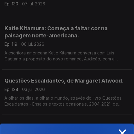
Ep. 130
07 jul. 2026
Katie Kitamura: Começa a faltar cor na
paisagem norte-americana.
Ep. 119
06 jul. 2026
A escritora americana Katie Kitamura conversa com Luís
Caetano a propósito do novo romance, Audição, com a
chancela Alfaguara. Fala-se da vida enquanto palco, mas
também da indiferença perante o Genocídio em Gaza e do
autoritarismo nos EUA.
Questões Escaldantes, de Margaret Atwood.
Ep. 128
03 jul. 2026
A olhar os dias, a olhar o mundo, através do livro Questões
Escaldantes - Ensaios e textos ocasionais, 2004-2021, de
Margaret Atwood, agora publicado pela Bertrand. Um
programa de Luís Caetano
×
Livros a Oeste: A Mulher é a Medida de Todas
as Coisas