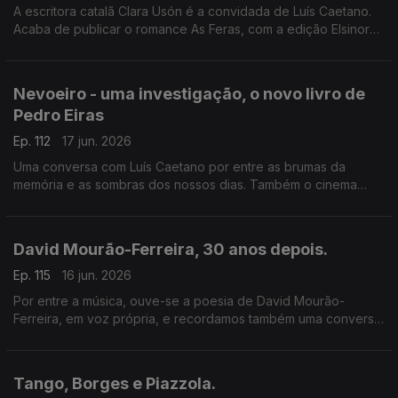
A escritora catalã Clara Usón é a convidada de Luís Caetano.
Acaba de publicar o romance As Feras, com a edição Elsinore.
Uma viagem aos anos 80 em Espanha, aos tempos da ETA e
dos Gal, e à vida da etarra Idoia López Riaño.
Nevoeiro - uma investigação, o novo livro de
Pedro Eiras
Ep. 112
17 jun. 2026
Uma conversa com Luís Caetano por entre as brumas da
memória e as sombras dos nossos dias. Também o cinema
com Inês N. Lourenço e a poesia de Lídia Jorge, saudando-a
pelo aniversário.
David Mourão-Ferreira, 30 anos depois.
Ep. 115
16 jun. 2026
Por entre a música, ouve-se a poesia de David Mourão-
Ferreira, em voz própria, e recordamos também uma conversa
sobre o poeta com Ana Luísa Amaral, e o filho, David Ferreira.
Um programa de Luís Caetano.
Tango, Borges e Piazzola.