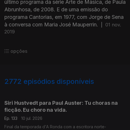
último programa da série Arte de Másica, de Paula
Abrunhosa, de 2008. E de uma emissão do
programa Cantorias, em 1977, com Jorge de Sena
à conversa com Maria José Mauperrin.
|
01 nov.
2019
opções
2772
episódios disponíveis
938499
935218
Siri Hustvedt para Paul Auster: Tu choras na
ficção. Eu choro na vida.
Ep. 133
10 jul. 2026
Final da temporada d'A Ronda com a escritora norte-