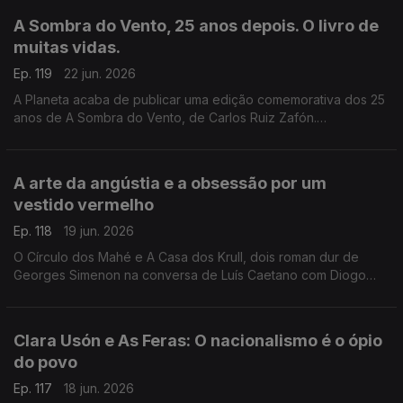
e aos Açores e à Póvoa de Varzim. E na conversa com Luís
A Sombra do Vento, 25 anos depois. O livro de
Caetano, fala-se também do Festival Babell, que começa esta
muitas vidas.
quarta-feita no Porto, o maior investimento de sempre no
nosso país num evento literário, iniciativa da Livraria Lello.
Ep. 119
22 jun. 2026
A Planeta acaba de publicar uma edição comemorativa dos 25
anos de A Sombra do Vento, de Carlos Ruiz Zafón.
Recordamos a conversa com Luís Caetano que serviu de
apresentação pública do final da tetralogia O Cemitério dos
Livros Esquecidos, no Salão Nobre da Biblioteca da Academia
A arte da angústia e a obsessão por um
das Ciências, em Lisboa.
vestido vermelho
Ep. 118
19 jun. 2026
O Círculo dos Mahé e A Casa dos Krull, dois roman dur de
Georges Simenon na conversa de Luís Caetano com Diogo
Madre Deus, editor da Cavalo de Ferro. Andrea Lupi e a arte
da angústia na Semibreve. Poesia de Margarida Azevedo.
Clara Usón e As Feras: O nacionalismo é o ópio
do povo
Ep. 117
18 jun. 2026