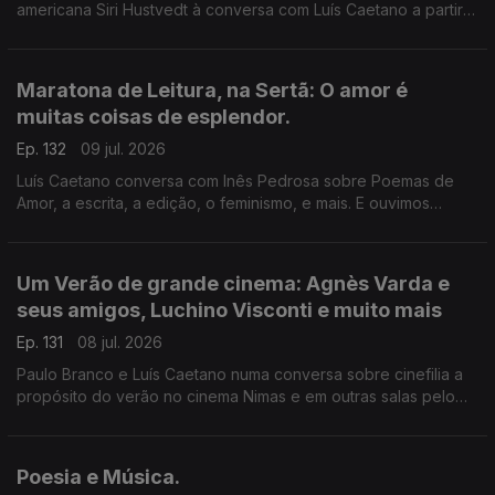
americana Siri Hustvedt à conversa com Luís Caetano a partir
de Fantasmas - Um livro de memórias (Dom Quixote). A morte
do ser amado, a morte de um país, de uma sociedade. A
todos, bons dias de Verão!
Maratona de Leitura, na Sertã: O amor é
muitas coisas de esplendor.
Ep. 132
09 jul. 2026
Luís Caetano conversa com Inês Pedrosa sobre Poemas de
Amor, a escrita, a edição, o feminismo, e mais. E ouvimos
Cartas de amor, num concurso literário que deu origem ao livro
Pecar - os responsáveis e os vencedores. E música que fala
de amor, claro.
Um Verão de grande cinema: Agnès Varda e
seus amigos, Luchino Visconti e muito mais
Ep. 131
08 jul. 2026
Paulo Branco e Luís Caetano numa conversa sobre cinefilia a
propósito do verão no cinema Nimas e em outras salas pelo
país. Grandes retrospectivas de Agnès Varda e os seus
amigos da Nouvelle Vague, Luchino Visconti, e os clássicos
eleitos pelos espectadores.
Poesia e Música.