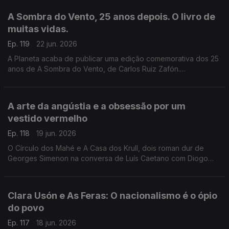
e aos Açores e à Póvoa de Varzim. E na conversa com Luís
A Sombra do Vento, 25 anos depois. O livro de
Caetano, fala-se também do Festival Babell, que começa esta
muitas vidas.
quarta-feita no Porto, o maior investimento de sempre no
nosso país num evento literário, iniciativa da Livraria Lello.
Ep. 119
22 jun. 2026
A Planeta acaba de publicar uma edição comemorativa dos 25
anos de A Sombra do Vento, de Carlos Ruiz Zafón.
Recordamos a conversa com Luís Caetano que serviu de
apresentação pública do final da tetralogia O Cemitério dos
Livros Esquecidos, no Salão Nobre da Biblioteca da Academia
A arte da angústia e a obsessão por um
das Ciências, em Lisboa.
vestido vermelho
Ep. 118
19 jun. 2026
O Círculo dos Mahé e A Casa dos Krull, dois roman dur de
Georges Simenon na conversa de Luís Caetano com Diogo
Madre Deus, editor da Cavalo de Ferro. Andrea Lupi e a arte
da angústia na Semibreve. Poesia de Margarida Azevedo.
Clara Usón e As Feras: O nacionalismo é o ópio
do povo
Ep. 117
18 jun. 2026