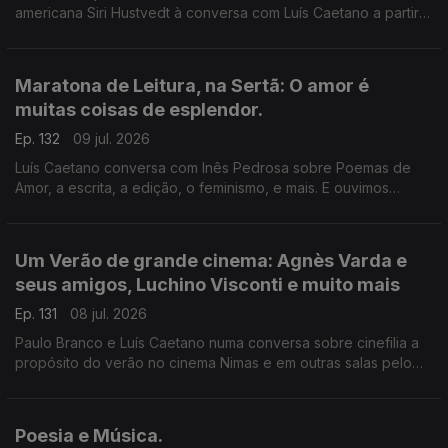
americana Siri Hustvedt à conversa com Luís Caetano a partir
de Fantasmas - Um livro de memórias (Dom Quixote). A morte
do ser amado, a morte de um país, de uma sociedade. A
todos, bons dias de Verão!
Maratona de Leitura, na Sertã: O amor é
muitas coisas de esplendor.
Ep. 132
09 jul. 2026
Luís Caetano conversa com Inês Pedrosa sobre Poemas de
Amor, a escrita, a edição, o feminismo, e mais. E ouvimos
Cartas de amor, num concurso literário que deu origem ao livro
Pecar - os responsáveis e os vencedores. E música que fala
de amor, claro.
Um Verão de grande cinema: Agnès Varda e
seus amigos, Luchino Visconti e muito mais
Ep. 131
08 jul. 2026
Paulo Branco e Luís Caetano numa conversa sobre cinefilia a
propósito do verão no cinema Nimas e em outras salas pelo
país. Grandes retrospectivas de Agnès Varda e os seus
amigos da Nouvelle Vague, Luchino Visconti, e os clássicos
eleitos pelos espectadores.
Poesia e Música.