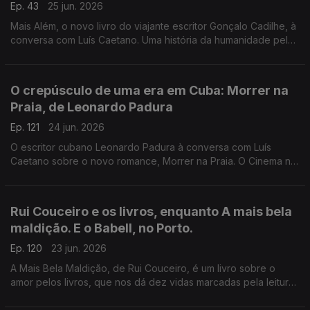
Ep. 43
25 jun. 2026
Mais Além, o novo livro do viajante escritor Gonçalo Cadilhe, à
conversa com Luís Caetano. Uma história da humanidade pela
viagem e os viajantes, um relato íntimo da descoberta dos
lugares e das gentes. A edição Contraponto.
O crepúsculo de uma era em Cuba: Morrer na
Praia, de Leonardo Padura
Ep. 121
24 jun. 2026
O escritor cubano Leonardo Padura à conversa com Luís
Caetano sobre o novo romance, Morrer na Praia. O Cinema n'A
Grande Ilusão, com Inês N. Lourenço, o Lilliput, de Sandy
Gageiro e a poesia de Eugénio de Andrade.
Rui Couceiro e os livros, enquanto A mais bela
maldição. E o Babell, no Porto.
Ep. 120
23 jun. 2026
A Mais Bela Maldição, de Rui Couceiro, é um livro sobre o
amor pelos livros, que nos dá dez vidas marcadas pela leitura
e pela vontade de convidar a ela, levando-nos de Rabat à
Toscana, de Nova Iorque à Alemanha, de Bogotá a São Tomé,