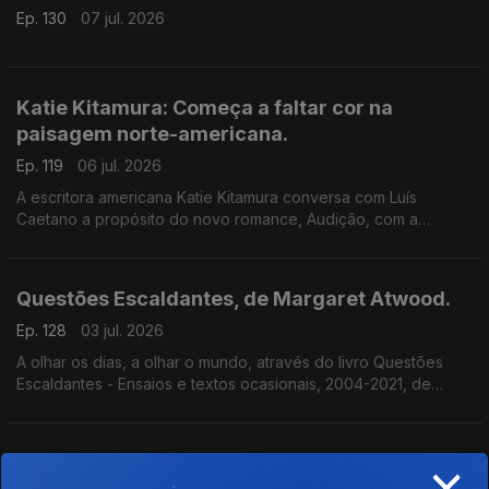
Ep. 130
07 jul. 2026
Katie Kitamura: Começa a faltar cor na
paisagem norte-americana.
Ep. 119
06 jul. 2026
A escritora americana Katie Kitamura conversa com Luís
Caetano a propósito do novo romance, Audição, com a
chancela Alfaguara. Fala-se da vida enquanto palco, mas
também da indiferença perante o Genocídio em Gaza e do
autoritarismo nos EUA.
Questões Escaldantes, de Margaret Atwood.
Ep. 128
03 jul. 2026
A olhar os dias, a olhar o mundo, através do livro Questões
Escaldantes - Ensaios e textos ocasionais, 2004-2021, de
Margaret Atwood, agora publicado pela Bertrand. Um
programa de Luís Caetano
×
Livros a Oeste: A Mulher é a Medida de Todas