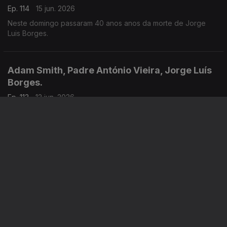
Ep. 114
15 jun. 2026
Neste domingo passaram 40 anos anos da morte de Jorge
Luis Borges.
Adam Smith, Padre António Vieira, Jorge Luís
Borges.
Ep. 113
12 jun. 2026
Teoria dos Sentimentos Morais, de Adam Smith, acaba de ser
publicado pela Gulbenkian, com tradução, introdução e notas
de Ivone Moreira, que é a convidada de Luís Caetano na Feira
do Livro de Lisboa. Também Andrea Lupi e os peixes
roncadores de Santo António.
Uma incursão erudita e bem humorada na
história da música de 5 séculos.
Ep. 108
11 jun. 2026
O que sempre quis saber sobre música clássica e teve medo
de perguntar, livro de Sérgio Azevedo, com a edição Levoir,
razão para a conversa de Luís Caetano na Feira do Livro de