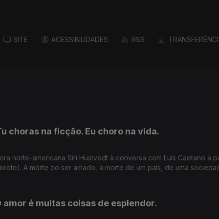
SITE
ACESSIBILIDADES
RSS
TRANSFERÊNCI
Tu choras na ficção. Eu choro na vida.
ora norte-americana Siri Hustvedt à conversa com Luís Caetano a pa
ixote). A morte do ser amado, a morte de um país, de uma socieda
O amor é muitas coisas de esplendor.