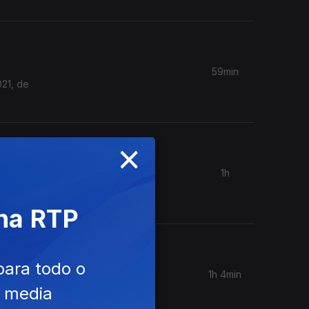
59min
021, de
×
1h
 Com
 na RTP
para todo o
1h 4min
vel Ana
e media
ia por