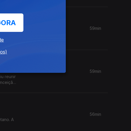
GORA
59min
icipal
de
dos)
59min
iu reunir
onceição
56min
tano. A