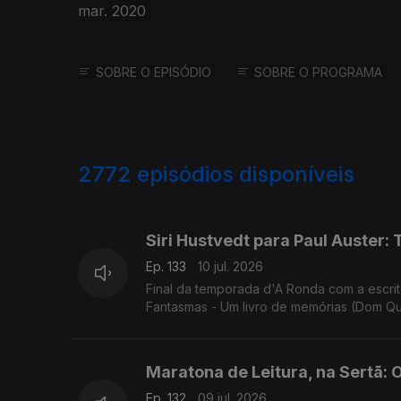
mar. 2020
SOBRE O EPISÓDIO
SOBRE O PROGRAMA
2772
episódios disponíveis
938499
935218
Siri Hustvedt para Paul Auster: 
Ep. 133
10 jul. 2026
Final da temporada d'A Ronda com a escrit
Fantasmas - Um livro de memórias (Dom Qu
todos, bons dias de Verão!
Maratona de Leitura, na Sertã: 
Ep. 132
09 jul. 2026