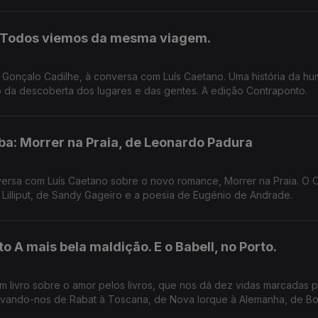
: Todos viemos da mesma viagem.
or Gonçalo Cadilhe, à conversa com Luís Caetano. Uma história da h
mo da descoberta dos lugares e das gentes. A edição Contraponto.
a: Morrer na Praia, de Leonardo Padura
ersa com Luís Caetano sobre o novo romance, Morrer na Praia. O 
 Lilliput, de Sandy Gageiro e a poesia de Eugénio de Andrade.
to A mais bela maldição. E o Babell, no Porto.
m livro sobre o amor pelos livros, que nos dá dez vidas marcadas p
 levando-nos de Rabat à Toscana, de Nova Iorque à Alemanha, de B
m. E na conversa com Luís Caetano, fala-se também do Festival Ba