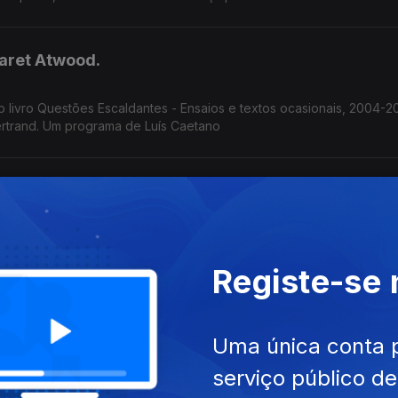
aret Atwood.
do livro Questões Escaldantes - Ensaios e textos ocasionais, 2004-2
rtrand. Um programa de Luís Caetano
dida de Todas as Coisas
na Lourinhã, sob o mote 'A Mulher é a Medida de Todas as Coisas'.
sa, condução de João Morales.
Registe-se
Leitura na Sertã, poesia, química.
Uma única conta 
a de Leitura que começa esta 4ª na Sertã, ate sábado. A responsá
serviço público d
Também poemas de amor, escolhidos por Ana Luísa Amaral e a ciênc