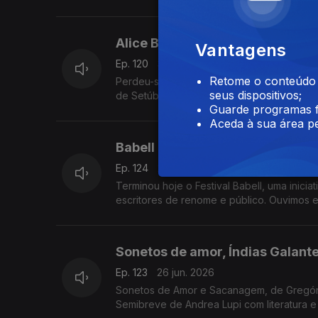
trás dos nossos afetos.
Alice Brito: A voz das mulheres
Vantagens
Ep. 120
30 jun. 2026
Retome o conteúdo a
Perdeu-se Relógio de Senhora, o novo roma
seus dispositivos;
Guarde programas f
Aceda à sua área pe
Babell - Excertos de um Festival
Ep. 124
29 jun. 2026
Terminou hoje o Festival Babell, uma inicia
escritores de renome e público. Ouvimos 
Evaristo, Milton Hatoum e Héctor Abad Faci
Sonetos de amor, Índias Galante
Ep. 123
26 jun. 2026
Sonetos de Amor e Sacanagem, de Gregório
Semibreve de Andrea Lupi com literatura 