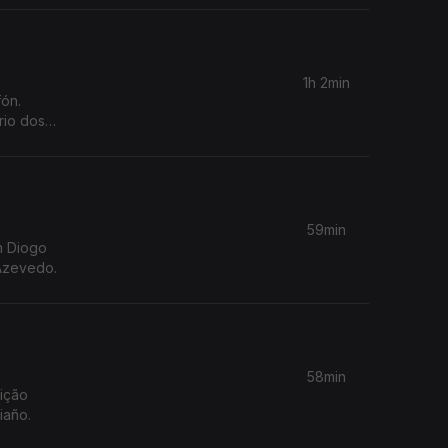
va da
1h 2min
ón.
rio dos
59min
m Diogo
 Azevedo.
58min
dição
iaño.