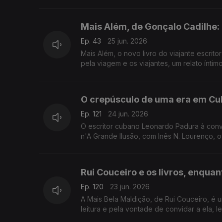
Mais Além, de Gonçalo Cadilhe
Ep. 43
25 jun. 2026
Mais Além, o novo livro do viajante escrit
pela viagem e os viajantes, um relato ínti
O crepúsculo de uma era em Cub
Ep. 121
24 jun. 2026
O escritor cubano Leonardo Padura à conv
n'A Grande Ilusão, com Inês N. Lourenço, o
Rui Couceiro e os livros, enquan
Ep. 120
23 jun. 2026
A Mais Bela Maldição, de Rui Couceiro, é u
leitura e pela vontade de convidar a ela,
São Tomé, e aos Açores e à Póvoa de Varzi