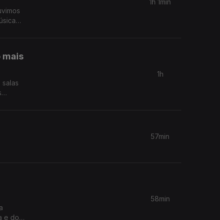
1h 1min
uvimos
úsica
o mais
1h
 salas
57min
58min
a
a e do