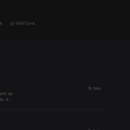
A
PARTILHA
1h 1min
rtir de
de. A