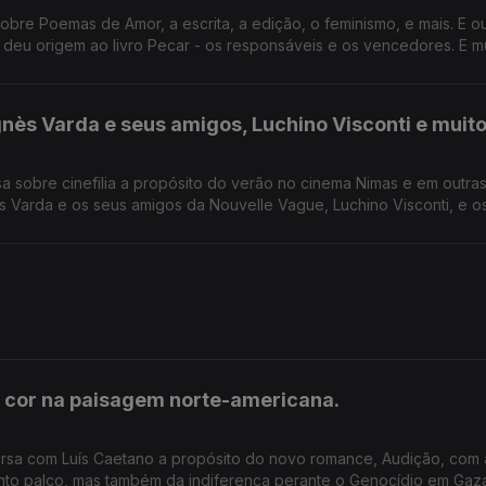
bre Poemas de Amor, a escrita, a edição, o feminismo, e mais. E o
e deu origem ao livro Pecar - os responsáveis e os vencedores. E m
ès Varda e seus amigos, Luchino Visconti e muit
 sobre cinefilia a propósito do verão no cinema Nimas e em outras
r cor na paisagem norte-americana.
versa com Luís Caetano a propósito do novo romance, Audição, com 
anto palco, mas também da indiferença perante o Genocídio em Gaz