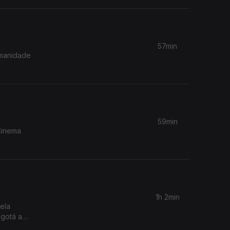
57min
umanidade
59min
Cinema
1h 2min
ela
ogotá a
bell, que