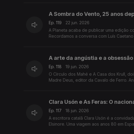
começa esta quarta-feita no Porto, o maior
Livraria Lello.
A Sombra do Vento, 25 anos depo
Ep. 119
22 jun. 2026
A Planeta acaba de publicar uma edição c
Recordamos a conversa com Luís Caetano qu
Livros Esquecidos, no Salão Nobre da Bibl
A arte da angústia e a obsessã
Ep. 118
19 jun. 2026
O Círculo dos Mahé e A Casa dos Krull, d
Madre Deus, editor da Cavalo de Ferro. An
Clara Usón e As Feras: O nacion
Ep. 117
18 jun. 2026
A escritora catalã Clara Usón é a convida
Elsinore. Uma viagem aos anos 80 em Espan