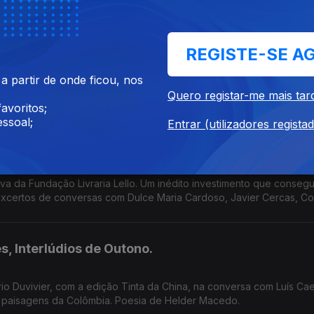
 numa coisa pardaça em forma de país.
REGISTE-SE A
 partir de onde ficou, nos
nce de Alice Brito, à conversa com Luís Caetano na Biblioteca Mun
Quero registar-me mais tar
de Setúbal. Tem a edição Companhia das Letras. Também a poesia de Siri Hustvedt para Paul Auster.
avoritos;
ssoal;
Entrar (utilizadores regista
 que encheu o Porto de Literatura
tiva da Fundação Livraria Lello. Um inédito investimento que consegu
excertos de conversas com Dulce Maria Cardoso, Javier Cercas, C
olince.
s, Interlúdios de Outono.
 Duvivier, com a edição Tinta da China, na conversa com Luís Cae
e paisagens da Colômbia. Poesia de Helder Macedo.