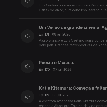
Luís Caetano conversa com Inês Pedrosa so
Cartas de amor, num concurso literário qu
que fala de amor, claro.
Um Verão de grande cinema: Agn
Ep. 131
08 jul. 2026
Paulo Branco e Luís Caetano numa conversa
pelo país. Grandes retrospectivas de Agnès Varda e os seus amigos da Nouvelle Vague, Luchino Visconti, e os
clássicos eleitos pelos espectadores.
Poesia e Música.
Ep. 130
07 jul. 2026
Katie Kitamura: Começa a falta
Ep. 119
06 jul. 2026
A escritora americana Katie Kitamura con
chancela Alfaguara. Fala-se da vida enqu