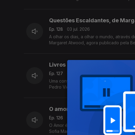
autoritarismo nos EUA.
Questões Escaldantes, de Marg
Ep. 128
03 jul. 2026
A olhar os dias, a olhar o mundo, através 
Margaret Atwood, agora publicado pela Be
Livros a Oeste: A Mulher é a Me
Ep. 127
02 jul. 2026
Uma conversa no Festival Livros a Oeste, 
Pedro Vieira, Inês Bernardo e Inês Pedro
O amor está no ar: Maratona de 
Ep. 126
01 jul. 2026
O Amor é o tema da 14ª edição da Maraton
Sofia Marçal conversa com Luís Caetano. 