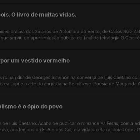
 investimento de sempre no nosso país num evento literário, iniciati
is. O livro de muitas vidas.
omemorativa dos 25 anos de A Sombra do Vento, de Carlos Ruiz Zaf
e serviu de apresentação pública do final da tetralogia O Cemité
ioteca da Academia das Ciências, em Lisboa.
o por um vestido vermelho
ois roman dur de Georges Simenon na conversa de Luís Caetano co
drea Lupi e a arte da angústia na Semibreve. Poesia de Margarida
alismo é o ópio do povo
da de Luís Caetano. Acaba de publicar o romance As Feras, com a e
ha, aos tempos da ETA e dos Gal, e à vida da etarra Idoia López R