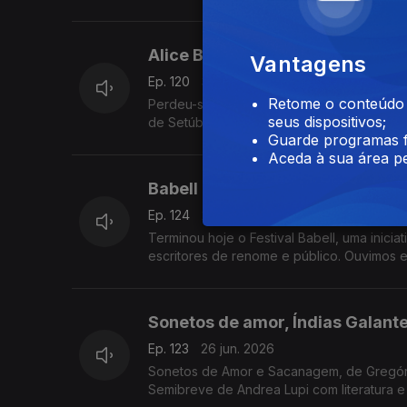
trás dos nossos afetos.
Alice Brito: A voz das mulheres
Vantagens
Ep. 120
30 jun. 2026
Retome o conteúdo a
Perdeu-se Relógio de Senhora, o novo roma
seus dispositivos;
Guarde programas f
Aceda à sua área pe
Babell - Excertos de um Festival
Ep. 124
29 jun. 2026
Terminou hoje o Festival Babell, uma inicia
escritores de renome e público. Ouvimos 
Evaristo, Milton Hatoum e Héctor Abad Faci
Sonetos de amor, Índias Galante
Ep. 123
26 jun. 2026
Sonetos de Amor e Sacanagem, de Gregório
Semibreve de Andrea Lupi com literatura 