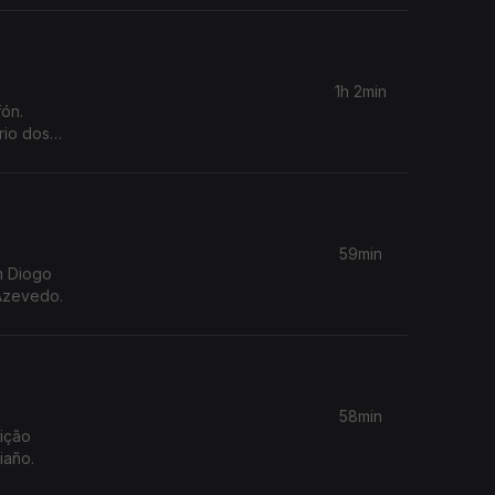
va da
1h 2min
ón.
rio dos
59min
m Diogo
 Azevedo.
58min
dição
iaño.