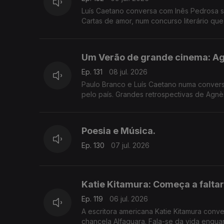
Luís Caetano conversa com Inês Pedrosa so
Cartas de amor, num concurso literário qu
que fala de amor, claro.
Um Verão de grande cinema: Agn
Ep. 131
08 jul. 2026
Paulo Branco e Luís Caetano numa conversa
pelo país. Grandes retrospectivas de Agnès Varda e os seus amigos da Nouvelle Vague, Luchino Visconti, e os
clássicos eleitos pelos espectadores.
Poesia e Música.
Ep. 130
07 jul. 2026
Katie Kitamura: Começa a falta
Ep. 119
06 jul. 2026
A escritora americana Katie Kitamura con
chancela Alfaguara. Fala-se da vida enqu