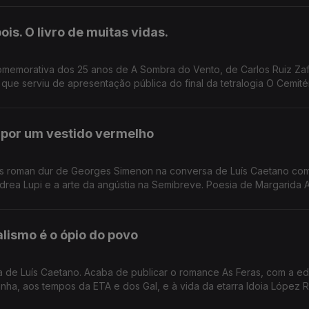
 investimento de sempre no nosso país num evento literário, iniciati
is. O livro de muitas vidas.
omemorativa dos 25 anos de A Sombra do Vento, de Carlos Ruiz Zaf
e serviu de apresentação pública do final da tetralogia O Cemité
ioteca da Academia das Ciências, em Lisboa.
o por um vestido vermelho
ois roman dur de Georges Simenon na conversa de Luís Caetano co
drea Lupi e a arte da angústia na Semibreve. Poesia de Margarida
alismo é o ópio do povo
da de Luís Caetano. Acaba de publicar o romance As Feras, com a e
ha, aos tempos da ETA e dos Gal, e à vida da etarra Idoia López R