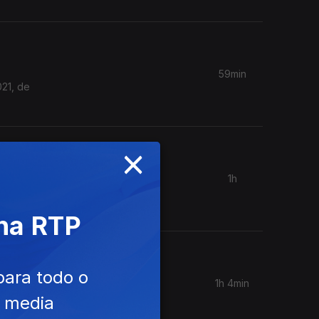
59min
021, de
×
1h
 Com
 na RTP
para todo o
1h 4min
vel Ana
e media
ia por