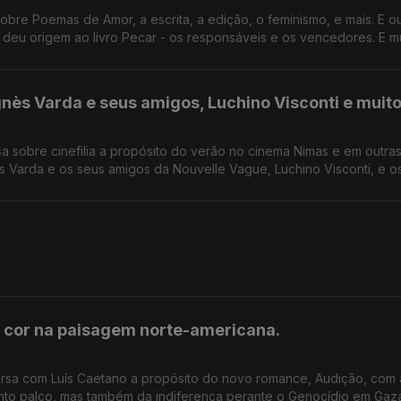
bre Poemas de Amor, a escrita, a edição, o feminismo, e mais. E o
e deu origem ao livro Pecar - os responsáveis e os vencedores. E m
ès Varda e seus amigos, Luchino Visconti e muit
 sobre cinefilia a propósito do verão no cinema Nimas e em outras
r cor na paisagem norte-americana.
versa com Luís Caetano a propósito do novo romance, Audição, com 
anto palco, mas também da indiferença perante o Genocídio em Gaz