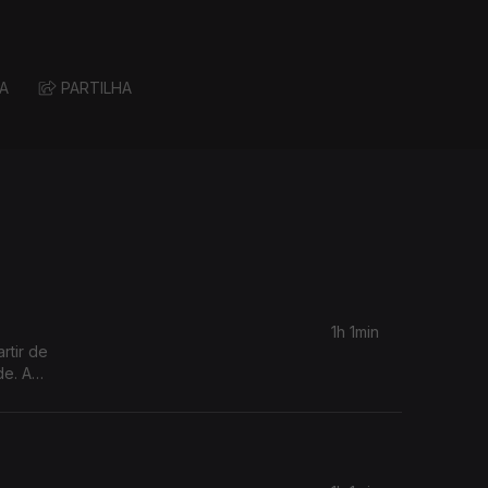
A
PARTILHA
1h 1min
rtir de
de. A