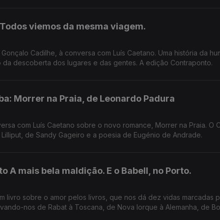
: Todos viemos da mesma viagem.
or Gonçalo Cadilhe, à conversa com Luís Caetano. Uma história da h
mo da descoberta dos lugares e das gentes. A edição Contraponto.
a: Morrer na Praia, de Leonardo Padura
ersa com Luís Caetano sobre o novo romance, Morrer na Praia. O 
 Lilliput, de Sandy Gageiro e a poesia de Eugénio de Andrade.
to A mais bela maldição. E o Babell, no Porto.
m livro sobre o amor pelos livros, que nos dá dez vidas marcadas p
 levando-nos de Rabat à Toscana, de Nova Iorque à Alemanha, de B
m. E na conversa com Luís Caetano, fala-se também do Festival Ba