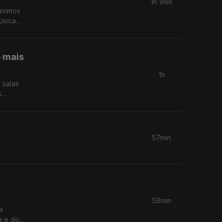
1h 1min
uvimos
úsica
o mais
1h
 salas
57min
58min
a
a e do