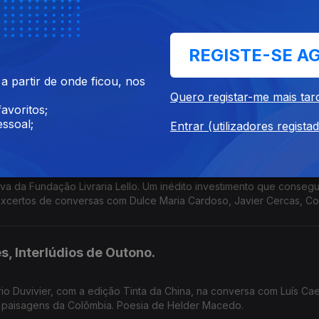
 numa coisa pardaça em forma de país.
REGISTE-SE A
 partir de onde ficou, nos
nce de Alice Brito, à conversa com Luís Caetano na Biblioteca Mun
Quero registar-me mais tar
de Setúbal. Tem a edição Companhia das Letras. Também a poesia de Siri Hustvedt para Paul Auster.
avoritos;
ssoal;
Entrar (utilizadores regista
 que encheu o Porto de Literatura
tiva da Fundação Livraria Lello. Um inédito investimento que consegu
excertos de conversas com Dulce Maria Cardoso, Javier Cercas, C
olince.
s, Interlúdios de Outono.
 Duvivier, com a edição Tinta da China, na conversa com Luís Cae
e paisagens da Colômbia. Poesia de Helder Macedo.