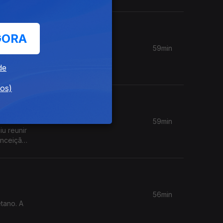
GORA
59min
icipal
de
dos)
59min
iu reunir
onceição
56min
tano. A