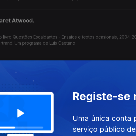
aret Atwood.
do livro Questões Escaldantes - Ensaios e textos ocasionais, 2004-2
rtrand. Um programa de Luís Caetano
dida de Todas as Coisas
na Lourinhã, sob o mote 'A Mulher é a Medida de Todas as Coisas'.
sa, condução de João Morales.
Registe-se
Leitura na Sertã, poesia, química.
Uma única conta 
a de Leitura que começa esta 4ª na Sertã, ate sábado. A responsá
serviço público d
Também poemas de amor, escolhidos por Ana Luísa Amaral e a ciênc