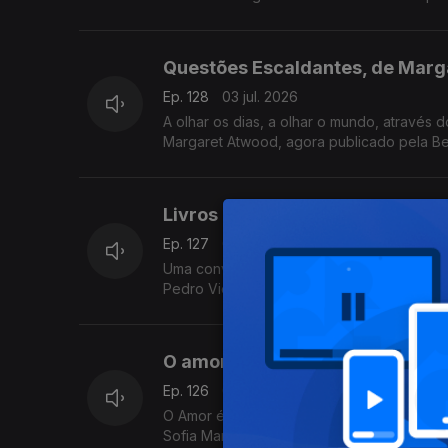
autoritarismo nos EUA.
Questões Escaldantes, de Marg
Ep. 128
03 jul. 2026
A olhar os dias, a olhar o mundo, através 
Margaret Atwood, agora publicado pela Be
Livros a Oeste: A Mulher é a Me
Ep. 127
02 jul. 2026
Uma conversa no Festival Livros a Oeste, 
Pedro Vieira, Inês Bernardo e Inês Pedro
O amor está no ar: Maratona de 
Ep. 126
01 jul. 2026
O Amor é o tema da 14ª edição da Maraton
Sofia Marçal conversa com Luís Caetano. 