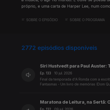
próprio, e uma carta de Harper Lee, num comov
da leitura.
SOBRE O EPISÓDIO
SOBRE O PROGRAMA
2772
episódios disponíveis
938499
935218
Siri Hustvedt para Paul Auster: 
Ep. 133
10 jul. 2026
Final da temporada d'A Ronda com a escrit
Fantasmas - Um livro de memórias (Dom Qu
todos, bons dias de Verão!
Maratona de Leitura, na Sertã: 
Ep. 132
09 jul. 2026