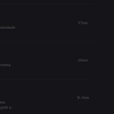
57min
umanidade
59min
Cinema
1h 2min
ela
ogotá a
bell, que