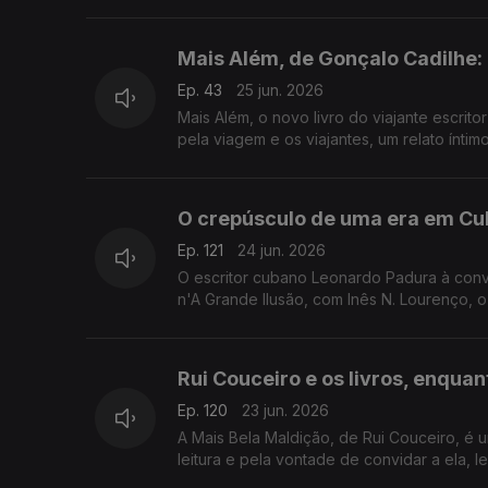
Mais Além, de Gonçalo Cadilhe
Ep. 43
25 jun. 2026
Mais Além, o novo livro do viajante escrit
pela viagem e os viajantes, um relato ínti
O crepúsculo de uma era em Cub
Ep. 121
24 jun. 2026
O escritor cubano Leonardo Padura à conv
n'A Grande Ilusão, com Inês N. Lourenço, o
Rui Couceiro e os livros, enquan
Ep. 120
23 jun. 2026
A Mais Bela Maldição, de Rui Couceiro, é u
leitura e pela vontade de convidar a ela,
São Tomé, e aos Açores e à Póvoa de Varzi