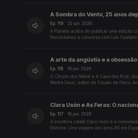
começa esta quarta-feita no Porto, o maior
Livraria Lello.
A Sombra do Vento, 25 anos depo
Ep. 119
22 jun. 2026
A Planeta acaba de publicar uma edição c
Recordamos a conversa com Luís Caetano qu
Livros Esquecidos, no Salão Nobre da Bibl
A arte da angústia e a obsessã
Ep. 118
19 jun. 2026
O Círculo dos Mahé e A Casa dos Krull, d
Madre Deus, editor da Cavalo de Ferro. An
Clara Usón e As Feras: O nacion
Ep. 117
18 jun. 2026
A escritora catalã Clara Usón é a convida
Elsinore. Uma viagem aos anos 80 em Espan