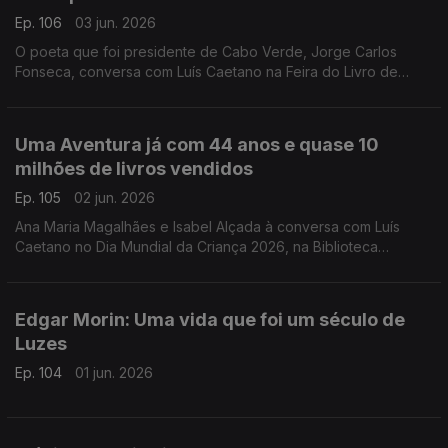
Ep. 106
03 jun. 2026
O poeta que foi presidente de Cabo Verde, Jorge Carlos
Fonseca, conversa com Luís Caetano na Feira do Livro de
Lisboa sobre A Guerra, o Amor, os Versos. No dia do
centenário de Allen Ginsberg escutamo-lo em Uivo. E há
cinema com Inês Lourenço e o Lilliput, de Sandy Gageiro.
Uma Aventura já com 44 anos e quase 10
milhões de livros vendidos
Ep. 105
02 jun. 2026
Ana Maria Magalhães e Isabel Alçada à conversa com Luís
Caetano no Dia Mundial da Criança 2026, na Biblioteca
Municipal de Palmela: O maior sucesso da literatura infanto-
juvenil do nosso país contado pelas autoras.
Edgar Morin: Uma vida que foi um século de
Luzes
Ep. 104
01 jun. 2026