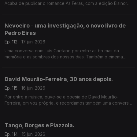
Acaba de publicar o romance As Feras, com a edição Elsinore.
Uma viagem aos anos 80 em Espanha, aos tempos da ETA e
dos Gal, e à vida da etarra Idoia López Riaño.
Nevoeiro - uma investigação, o novo livro de
Pedro Eiras
Ep. 112
17 jun. 2026
Uma conversa com Luís Caetano por entre as brumas da
memória e as sombras dos nossos dias. Também o cinema
com Inês N. Lourenço e a poesia de Lídia Jorge, saudando-a
pelo aniversário.
David Mourão-Ferreira, 30 anos depois.
Ep. 115
16 jun. 2026
Por entre a música, ouve-se a poesia de David Mourão-
Ferreira, em voz própria, e recordamos também uma conversa
sobre o poeta com Ana Luísa Amaral, e o filho, David Ferreira.
Um programa de Luís Caetano.
Tango, Borges e Piazzola.
Ep. 114
15 jun. 2026