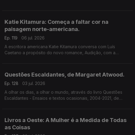
Katie Kitamura: Começa a faltar cor na
paisagem norte-americana.
Ep. 119
06 jul. 2026
A escritora americana Katie Kitamura conversa com Luís
Caetano a propósito do novo romance, Audição, com a
chancela Alfaguara. Fala-se da vida enquanto palco, mas
também da indiferença perante o Genocídio em Gaza e do
autoritarismo nos EUA.
Questões Escaldantes, de Margaret Atwood.
Ep. 128
03 jul. 2026
A olhar os dias, a olhar o mundo, através do livro Questões
Escaldantes - Ensaios e textos ocasionais, 2004-2021, de
Margaret Atwood, agora publicado pela Bertrand. Um
programa de Luís Caetano
Livros a Oeste: A Mulher é a Medida de Todas
as Coisas