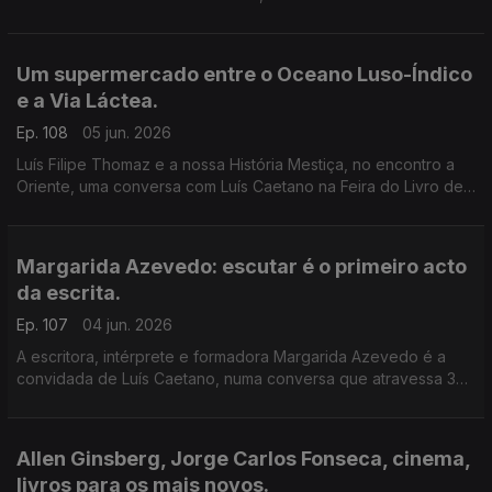
música dos livros de Daniel Completo, que convida os mais
novos a ler, ver e ouvir.
Um supermercado entre o Oceano Luso-Índico
e a Via Láctea.
Ep. 108
05 jun. 2026
Luís Filipe Thomaz e a nossa História Mestiça, no encontro a
Oriente, uma conversa com Luís Caetano na Feira do Livro de
Lisboa. Jonh Berger na Semibreve, de Andrea Lupi. No
centenário de Allen Ginsberg: Um supermercado na Califórnia
Margarida Azevedo: escutar é o primeiro acto
da escrita.
Ep. 107
04 jun. 2026
A escritora, intérprete e formadora Margarida Azevedo é a
convidada de Luís Caetano, numa conversa que atravessa 3
livros recentes: Alma Lavra – Mina de S. Domingos, Grito
umbilical, e Quarto branco – Contos psicoterapêuticos.
Allen Ginsberg, Jorge Carlos Fonseca, cinema,
livros para os mais novos.