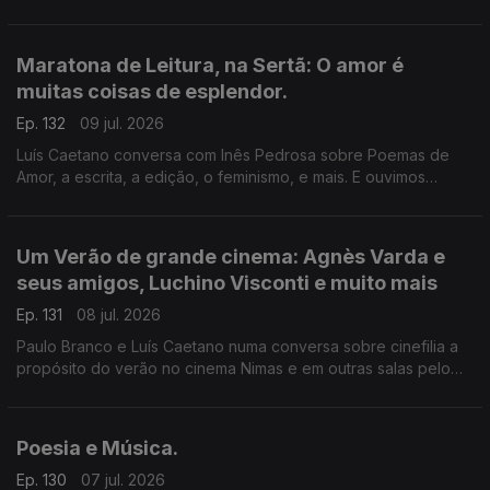
de Fantasmas - Um livro de memórias (Dom Quixote). A morte
do ser amado, a morte de um país, de uma sociedade. A
todos, bons dias de Verão!
Maratona de Leitura, na Sertã: O amor é
muitas coisas de esplendor.
Ep. 132
09 jul. 2026
Luís Caetano conversa com Inês Pedrosa sobre Poemas de
Amor, a escrita, a edição, o feminismo, e mais. E ouvimos
Cartas de amor, num concurso literário que deu origem ao livro
Pecar - os responsáveis e os vencedores. E música que fala
de amor, claro.
Um Verão de grande cinema: Agnès Varda e
seus amigos, Luchino Visconti e muito mais
Ep. 131
08 jul. 2026
Paulo Branco e Luís Caetano numa conversa sobre cinefilia a
propósito do verão no cinema Nimas e em outras salas pelo
país. Grandes retrospectivas de Agnès Varda e os seus
amigos da Nouvelle Vague, Luchino Visconti, e os clássicos
eleitos pelos espectadores.
Poesia e Música.
Ep. 130
07 jul. 2026