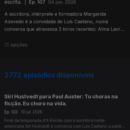
escrita.
|
Ep. 107
04 jun. 2026
A escritora, intérprete e formadora Margarida
Azevedo é a convidada de Luís Caetano, numa
conversa que atravessa 3 livros recentes: Alma Lavra
– Mina de S. Domingos, Grito umbilical, e Quarto
branco – Contos psicoterapêuticos.
opções
2772
episódios disponíveis
938499
935218
931262
Siri Hustvedt para Paul Auster: Tu choras na
ficção. Eu choro na vida.
Ep. 133
10 jul. 2026
Final da temporada d'A Ronda com a escritora norte-
americana Siri Hustvedt à conversa com Luís Caetano a partir