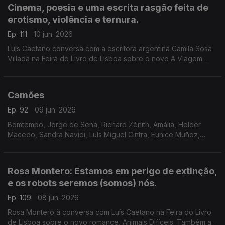
Cinema, poesia e uma escrita rasgão feita de
erotismo, violência e ternura.
Ep. 111
10 jun. 2026
Luís Caetano conversa com a escritora argentina Camila Sosa
Villada na Feira do Livro de Lisboa sobre o novo A Viagem
Inútil. E com a editora da Quetzal, Lúcia Pinho e Melo. O cinema
com Inês N. Lourenço, a poesia de Jorge Luis Borges e o
Lilliput, de Sandy Gageiro.
Camões
Ep. 92
09 jun. 2026
Bomtempo, Jorge de Sena, Richard Zénith, Amália, Helder
Macedo, Sandra Navidi, Luís Miguel Cintra, Eunice Muñoz,
Zeca Afonso, Manuel Alegre, Ary dos Santos, José Mário
Branco, num programa de Luís Caetano.
Rosa Montero: Estamos em perigo de extinção,
e os robots seremos (somos) nós.
Ep. 109
08 jun. 2026
Rosa Montero à conversa com Luís Caetano na Feira do Livro
de Lisboa sobre o novo romance, Animais Difíceis. Também a