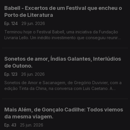
Babell - Excertos de um Festival que encheu o
Porto de Literatura
Ep. 124
29 jun. 2026
Terminou hoje o Festival Babell, uma iniciativa da Fundação
Livraria Lello. Um inédito investimento que conseguiu reunir
escritores de renome e público. Ouvimos excertos de
conversas com Dulce Maria Cardoso, Javier Cercas,
Conceição Evaristo, Milton Hatoum e Héctor Abad Faciolince.
Sonetos de amor, Índias Galantes, Interlúdios
de Outono.
Ep. 123
26 jun. 2026
Sonetos de Amor e Sacanagem, de Gregório Duvivier, com a
edição Tinta da China, na conversa com Luís Caetano. A
Semibreve de Andrea Lupi com literatura e paisagens da
Colômbia. Poesia de Helder Macedo.
Mais Além, de Gonçalo Cadilhe: Todos viemos
da mesma viagem.
Ep. 43
25 jun. 2026