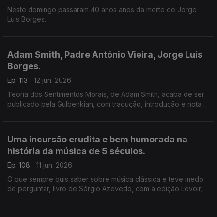
Neste domingo passaram 40 anos anos da morte de Jorge
Luis Borges.
Adam Smith, Padre António Vieira, Jorge Luís
Borges.
Ep. 113
12 jun. 2026
Teoria dos Sentimentos Morais, de Adam Smith, acaba de ser
publicado pela Gulbenkian, com tradução, introdução e notas
de Ivone Moreira, que é a convidada de Luís Caetano na Feira
do Livro de Lisboa. Também Andrea Lupi e os peixes
roncadores de Santo António.
Uma incursão erudita e bem humorada na
história da música de 5 séculos.
Ep. 108
11 jun. 2026
O que sempre quis saber sobre música clássica e teve medo
de perguntar, livro de Sérgio Azevedo, com a edição Levoir,
razão para a conversa de Luís Caetano na Feira do Livro de
Lisboa. Ainda a poesia de Jorge Luis Borges, 40 anos depois.