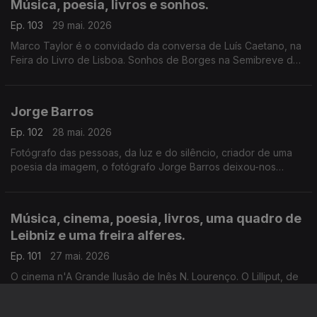
Música, poesia, livros e sonhos.
Ep. 103
29 mai. 2026
Marco Taylor é o convidado da conversa de Luís Caetano, na
Feira do Livro de Lisboa. Sonhos de Borges na Semibreve de
Andrea Lupi, na música ao longo da noite, na poesia de
Jussara Salazar. E no sono de quem adormecer.
Jorge Barros
Ep. 102
28 mai. 2026
Fotógrafo das pessoas, da luz e do silêncio, criador de uma
poesia da imagem, o fotógrafo Jorge Barros deixou-nos
ontem, aos 81 anos. Autor de mais de 30 livros, um trabalho de
fotografia que caminhou ao lado da literatura e da história.
Escutamo-lo em excertos de conversas com Luís Caetano.
Música, cinema, poesia, livros, uma quadro de
Leibniz e uma freira alferes.
Ep. 101
27 mai. 2026
O cinema n'A Grande Ilusão de Inês N. Lourenço. O Lilliput, de
Sandy Gageiro. As Meninas do Laranjal, da argentina Gabriela
Cabezón Cámara, na conversa com Diogo Madre Deus. Poesia