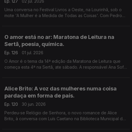
Ep. 127
02 jul. 2026
Uma conversa no Festival Livros a Oeste, na Lourinhã, sob o
mote 'A Mulher é a Medida de Todas as Coisas'. Com Pedro
Vieira, Inês Bernardo e Inês Pedrosa, condução de João
Morales.
O amor está no ar: Maratona de Leitura na
Sertã, poesia, química.
Ep. 126
01 jul. 2026
O Amor é o tema da 14ª edição da Maratona de Leitura que
começa esta 4ª na Sertã, ate sábado. A responsável Ana Sofia
Marçal conversa com Luís Caetano. Também poemas de amor,
escolhidos por Ana Luísa Amaral e a ciência por trás dos
nossos afetos.
Alice Brito: A voz das mulheres numa coisa
pardaça em forma de país.
Ep. 120
30 jun. 2026
Perdeu-se Relógio de Senhora, o novo romance de Alice
Brito, à conversa com Luís Caetano na Biblioteca Municipal de
Setúbal. Tem a edição Companhia das Letras. Também a
poesia de Siri Hustvedt para Paul Auster.