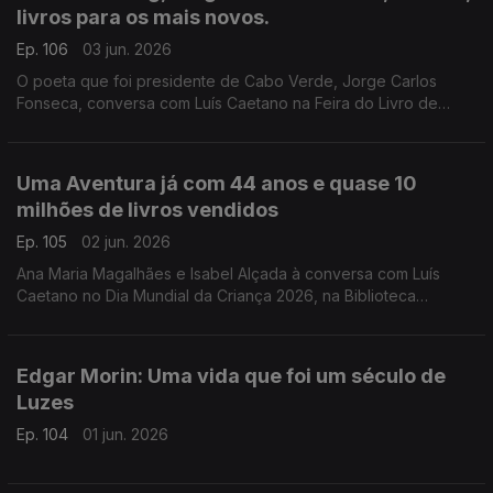
livros para os mais novos.
Ep. 106
03 jun. 2026
O poeta que foi presidente de Cabo Verde, Jorge Carlos
Fonseca, conversa com Luís Caetano na Feira do Livro de
Lisboa sobre A Guerra, o Amor, os Versos. No dia do
centenário de Allen Ginsberg escutamo-lo em Uivo. E há
cinema com Inês Lourenço e o Lilliput, de Sandy Gageiro.
Uma Aventura já com 44 anos e quase 10
milhões de livros vendidos
Ep. 105
02 jun. 2026
Ana Maria Magalhães e Isabel Alçada à conversa com Luís
Caetano no Dia Mundial da Criança 2026, na Biblioteca
Municipal de Palmela: O maior sucesso da literatura infanto-
juvenil do nosso país contado pelas autoras.
Edgar Morin: Uma vida que foi um século de
Luzes
Ep. 104
01 jun. 2026