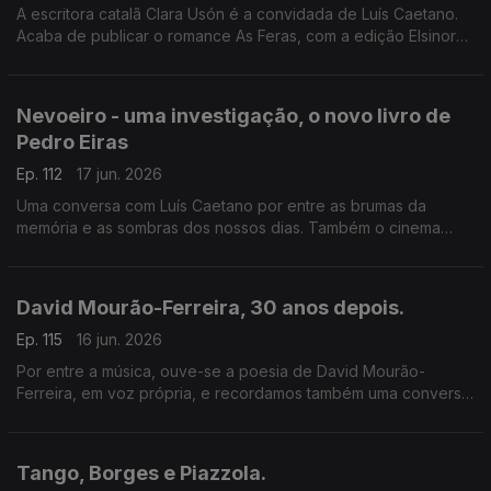
A escritora catalã Clara Usón é a convidada de Luís Caetano.
Acaba de publicar o romance As Feras, com a edição Elsinore.
Uma viagem aos anos 80 em Espanha, aos tempos da ETA e
dos Gal, e à vida da etarra Idoia López Riaño.
Nevoeiro - uma investigação, o novo livro de
Pedro Eiras
Ep. 112
17 jun. 2026
Uma conversa com Luís Caetano por entre as brumas da
memória e as sombras dos nossos dias. Também o cinema
com Inês N. Lourenço e a poesia de Lídia Jorge, saudando-a
pelo aniversário.
David Mourão-Ferreira, 30 anos depois.
Ep. 115
16 jun. 2026
Por entre a música, ouve-se a poesia de David Mourão-
Ferreira, em voz própria, e recordamos também uma conversa
sobre o poeta com Ana Luísa Amaral, e o filho, David Ferreira.
Um programa de Luís Caetano.
Tango, Borges e Piazzola.