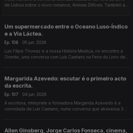
de Lisboa sobre o novo romance, Animais Difíceis. Também a
música dos livros de Daniel Completo, que convida os mais
novos a ler, ver e ouvir.
Um supermercado entre o Oceano Luso-Índico
e a Via Láctea.
Ep. 108
05 jun. 2026
Luís Filipe Thomaz e a nossa História Mestiça, no encontro a
Oriente, uma conversa com Luís Caetano na Feira do Livro de
Lisboa. Jonh Berger na Semibreve, de Andrea Lupi. No
centenário de Allen Ginsberg: Um supermercado na Califórnia
Margarida Azevedo: escutar é o primeiro acto
da escrita.
Ep. 107
04 jun. 2026
A escritora, intérprete e formadora Margarida Azevedo é a
convidada de Luís Caetano, numa conversa que atravessa 3
livros recentes: Alma Lavra – Mina de S. Domingos, Grito
umbilical, e Quarto branco – Contos psicoterapêuticos.
Allen Ginsberg, Jorge Carlos Fonseca, cinema,