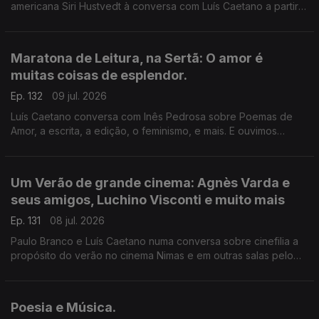
americana Siri Hustvedt à conversa com Luís Caetano a partir
de Fantasmas - Um livro de memórias (Dom Quixote). A morte
do ser amado, a morte de um país, de uma sociedade. A
todos, bons dias de Verão!
Maratona de Leitura, na Sertã: O amor é
muitas coisas de esplendor.
Ep. 132
09 jul. 2026
Luís Caetano conversa com Inês Pedrosa sobre Poemas de
Amor, a escrita, a edição, o feminismo, e mais. E ouvimos
Cartas de amor, num concurso literário que deu origem ao livro
Pecar - os responsáveis e os vencedores. E música que fala
de amor, claro.
Um Verão de grande cinema: Agnès Varda e
seus amigos, Luchino Visconti e muito mais
Ep. 131
08 jul. 2026
Paulo Branco e Luís Caetano numa conversa sobre cinefilia a
propósito do verão no cinema Nimas e em outras salas pelo
país. Grandes retrospectivas de Agnès Varda e os seus
amigos da Nouvelle Vague, Luchino Visconti, e os clássicos
eleitos pelos espectadores.
Poesia e Música.