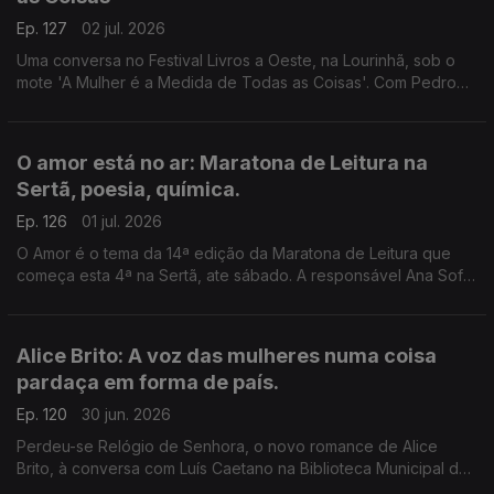
Ep. 127
02 jul. 2026
Uma conversa no Festival Livros a Oeste, na Lourinhã, sob o
mote 'A Mulher é a Medida de Todas as Coisas'. Com Pedro
Vieira, Inês Bernardo e Inês Pedrosa, condução de João
Morales.
O amor está no ar: Maratona de Leitura na
Sertã, poesia, química.
Ep. 126
01 jul. 2026
O Amor é o tema da 14ª edição da Maratona de Leitura que
começa esta 4ª na Sertã, ate sábado. A responsável Ana Sofia
Marçal conversa com Luís Caetano. Também poemas de amor,
escolhidos por Ana Luísa Amaral e a ciência por trás dos
nossos afetos.
Alice Brito: A voz das mulheres numa coisa
pardaça em forma de país.
Ep. 120
30 jun. 2026
Perdeu-se Relógio de Senhora, o novo romance de Alice
Brito, à conversa com Luís Caetano na Biblioteca Municipal de
Setúbal. Tem a edição Companhia das Letras. Também a