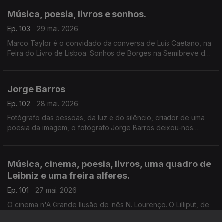
Música, poesia, livros e sonhos.
Ep. 103
29 mai. 2026
Marco Taylor é o convidado da conversa de Luís Caetano, na
Feira do Livro de Lisboa. Sonhos de Borges na Semibreve de
Andrea Lupi, na música ao longo da noite, na poesia de
Jussara Salazar. E no sono de quem adormecer.
Jorge Barros
Ep. 102
28 mai. 2026
Fotógrafo das pessoas, da luz e do silêncio, criador de uma
poesia da imagem, o fotógrafo Jorge Barros deixou-nos
ontem, aos 81 anos. Autor de mais de 30 livros, um trabalho de
fotografia que caminhou ao lado da literatura e da história.
Escutamo-lo em excertos de conversas com Luís Caetano.
Música, cinema, poesia, livros, uma quadro de
Leibniz e uma freira alferes.
Ep. 101
27 mai. 2026
O cinema n'A Grande Ilusão de Inês N. Lourenço. O Lilliput, de
Sandy Gageiro. As Meninas do Laranjal, da argentina Gabriela