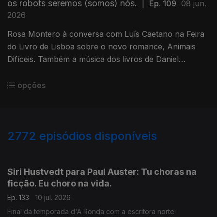
os robots seremos (somos) nós.
|
Ep. 109
08 jun.
2026
Rosa Montero à conversa com Luís Caetano na Feira
do Livro de Lisboa sobre o novo romance, Animais
Difíceis. Também a música dos livros de Daniel
Completo, que convida os mais novos a ler, ver e
ouvir.
opções
2772
episódios disponíveis
938499
935218
931262
Siri Hustvedt para Paul Auster: Tu choras na
ficção. Eu choro na vida.
Ep. 133
10 jul. 2026
Final da temporada d'A Ronda com a escritora norte-