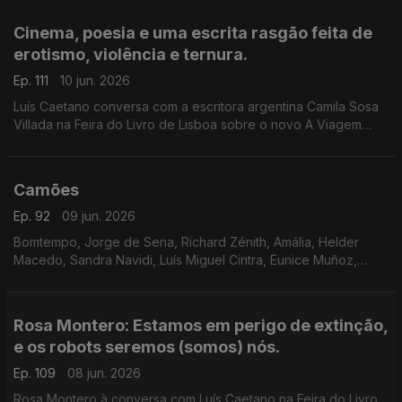
Lisboa. Ainda a poesia de Jorge Luis Borges, 40 anos depois.
Cinema, poesia e uma escrita rasgão feita de
erotismo, violência e ternura.
Ep. 111
10 jun. 2026
Luís Caetano conversa com a escritora argentina Camila Sosa
Villada na Feira do Livro de Lisboa sobre o novo A Viagem
Inútil. E com a editora da Quetzal, Lúcia Pinho e Melo. O cinema
com Inês N. Lourenço, a poesia de Jorge Luis Borges e o
Lilliput, de Sandy Gageiro.
Camões
Ep. 92
09 jun. 2026
Bomtempo, Jorge de Sena, Richard Zénith, Amália, Helder
Macedo, Sandra Navidi, Luís Miguel Cintra, Eunice Muñoz,
Zeca Afonso, Manuel Alegre, Ary dos Santos, José Mário
Branco, num programa de Luís Caetano.
Rosa Montero: Estamos em perigo de extinção,
e os robots seremos (somos) nós.
Ep. 109
08 jun. 2026
Rosa Montero à conversa com Luís Caetano na Feira do Livro