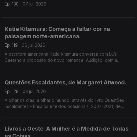
Ep. 130
07 jul. 2026
Katie Kitamura: Começa a faltar cor na
paisagem norte-americana.
Ep. 119
06 jul. 2026
A escritora americana Katie Kitamura conversa com Luís
Caetano a propósito do novo romance, Audição, com a
chancela Alfaguara. Fala-se da vida enquanto palco, mas
também da indiferença perante o Genocídio em Gaza e do
autoritarismo nos EUA.
Questões Escaldantes, de Margaret Atwood.
Ep. 128
03 jul. 2026
A olhar os dias, a olhar o mundo, através do livro Questões
Escaldantes - Ensaios e textos ocasionais, 2004-2021, de
Margaret Atwood, agora publicado pela Bertrand. Um
programa de Luís Caetano
Livros a Oeste: A Mulher é a Medida de Todas
as Coisas