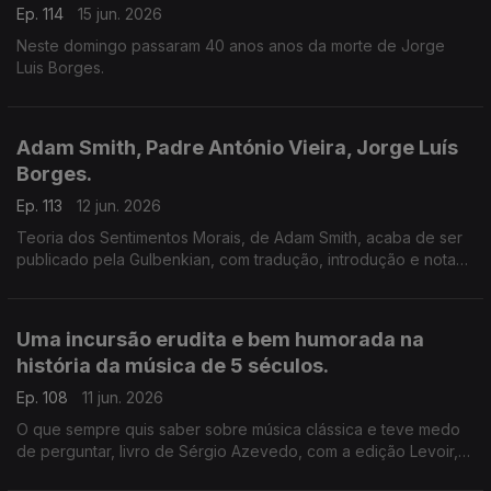
Ep. 114
15 jun. 2026
Neste domingo passaram 40 anos anos da morte de Jorge
Luis Borges.
Adam Smith, Padre António Vieira, Jorge Luís
Borges.
Ep. 113
12 jun. 2026
Teoria dos Sentimentos Morais, de Adam Smith, acaba de ser
publicado pela Gulbenkian, com tradução, introdução e notas
de Ivone Moreira, que é a convidada de Luís Caetano na Feira
do Livro de Lisboa. Também Andrea Lupi e os peixes
roncadores de Santo António.
Uma incursão erudita e bem humorada na
história da música de 5 séculos.
Ep. 108
11 jun. 2026
O que sempre quis saber sobre música clássica e teve medo
de perguntar, livro de Sérgio Azevedo, com a edição Levoir,
razão para a conversa de Luís Caetano na Feira do Livro de