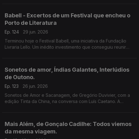
poesia de Siri Hustvedt para Paul Auster.
Babell - Excertos de um Festival que encheu o
Porto de Literatura
Ep. 124
29 jun. 2026
Terminou hoje o Festival Babell, uma iniciativa da Fundação
Livraria Lello. Um inédito investimento que conseguiu reunir
escritores de renome e público. Ouvimos excertos de
conversas com Dulce Maria Cardoso, Javier Cercas,
Conceição Evaristo, Milton Hatoum e Héctor Abad Faciolince.
Sonetos de amor, Índias Galantes, Interlúdios
de Outono.
Ep. 123
26 jun. 2026
Sonetos de Amor e Sacanagem, de Gregório Duvivier, com a
edição Tinta da China, na conversa com Luís Caetano. A
Semibreve de Andrea Lupi com literatura e paisagens da
Colômbia. Poesia de Helder Macedo.
Mais Além, de Gonçalo Cadilhe: Todos viemos
da mesma viagem.