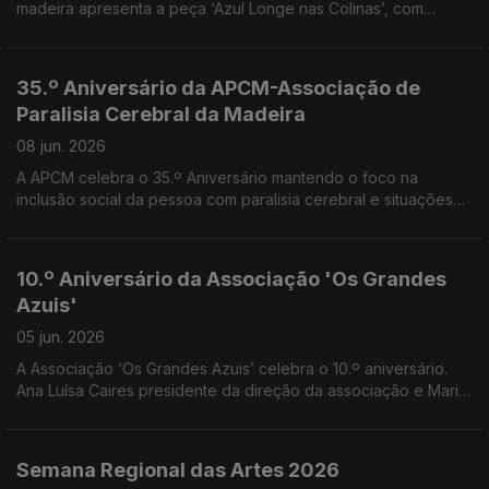
madeira apresenta a peça ‘Azul Longe nas Colinas’, com
alunos do 1.º ano do Curso Profissional de Teatro -
Interpretação. Convidados o professore e orientador Pedro
Araújo Santos e os alunos Ryan Vieira e Leonor Freitas
35.º Aniversário da APCM-Associação de
Paralisia Cerebral da Madeira
08 jun. 2026
A APCM celebra o 35.º Aniversário mantendo o foco na
inclusão social da pessoa com paralisia cerebral e situações
neurológicas afins, bem como o apoio às suas famílias. Uma
conversa com Cristina Reis Andrade vice presidente da APCM
10.º Aniversário da Associação 'Os Grandes
Azuis'
05 jun. 2026
A Associação ‘Os Grandes Azuis’ celebra o 10.º aniversário.
Ana Luísa Caires presidente da direção da associação e Maria
da Paz Rodrigues Diretora Técnica falaram do trabalho
realizado no âmbito do apoio a pessoas com transtorno do
Espectro do Autismo, suas famílias e comunidade.
Semana Regional das Artes 2026