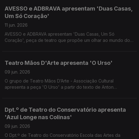
AVESSO e ADBRAVA apresentam 'Duas Casas,
Um Só Coração'
11 jun. 2026
AVESSO e ADBRAVA apresentam 'Duas Casas, Um Só
Coração', peça de teatro que propõe um olhar ao mundo do
Apadrinhamento Civil, onde o passado não se apaga e o
futuro se constrói com novos laços. Uma conversa com
Maurícia Gabriel e Joana Gomes.
Teatro Mãos D'Arte apresenta 'O Urso'
09 jun. 2026
O grupo de Teatro Mãos D’Arte - Associação Cultural
apresenta a peça 'O Urso' a partir do texto de Anton
Tchekhov. Convidados os actores Luís Costa e Mariana
Franco.
Dpt.º de Teatro do Conservatório apresenta
'Azul Longe nas Colinas'
09 jun. 2026
O Dpt.º de Teatro do Conservatório Escola das Artes da