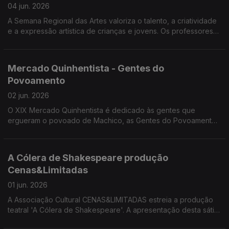
04 jun. 2026
A Semana Regional das Artes valoriza o talento, a criatividade
e a expressão artística de crianças e jovens. Os professores
Rui Pimenta, João Camacho, Ricardo Correia e Ricardo Lapa
da DSEA divulgaram a programação desta semana.
Mercado Quinhentista - Gentes do
Povoamento
02 jun. 2026
O XIX Mercado Quinhentista é dedicado às gentes que
ergueram o povoado de Machico, as Gentes do Povoamento.
Convidados: Ricardo Crespo e Alexandra Teixeira,
professores da Escola BS de Machico e membros da
Comissão Organizadora do mercado Quinhentista.
A Cólera de Shakespeare produção
Cenas&Limitadas
01 jun. 2026
A Associação Cultural CENAS&LIMITADAS estreia a produção
teatral 'A Cólera de Shakespeare'. A apresentação desta sátira
mordaz sobre os bastidores do teatro ficou a cargo de Miguel