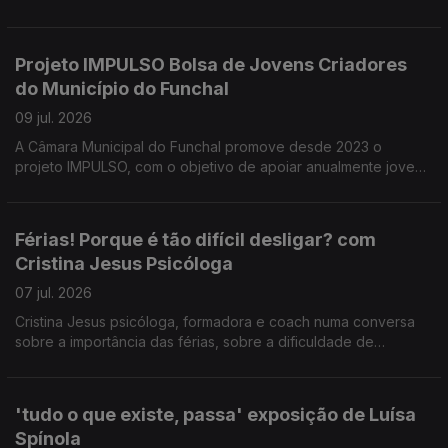
festa de Nossa Senhora da Ajuda. Uma conversa com
presidente da direção da ARCA D' Ajuda Manuel Trindade
Silva sobre as iniciativas organizadas, em benefício da
Projeto IMPULSO Bolsa de Jovens Criadores
comunidade.
do Município do Funchal
09 jul. 2026
A Câmara Municipal do Funchal promove desde 2023 o
projeto IMPULSO, com o objetivo de apoiar anualmente jovens
artistas. Este projeto e outros no âmbito do apoio à criação
artística foram tema da conversa com Catarina Faria e Tatiana
Freitas do Dpt.º de Cultura da CMF.
Férias! Porque é tão difícil desligar? com
Cristina Jesus Psicóloga
07 jul. 2026
Cristina Jesus psicóloga, formadora e coach numa conversa
sobre a importância das férias, sobre a dificuldade de
'desligar' do trabalho nesse período e estratégias para fazê-
lo.
'tudo o que existe, passa' exposição de Luísa
Spínola