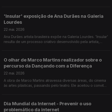
que provisória, às carências de muitos portugueses.
Convidado: Lúcio Moniz Presidente do Banco Alimentar da
Madeira.
'Insular' exposição de Ana Durães na Galeria
Lourdes
22 mai. 2026
Ana Durães artista brasileira expõe na Galeria Lourdes. 'Insular'
resulta de um processo criativo desenvolvido pela artista,
tendo como inspiração a flora da Madeira. Convidadas: a
pintora Ana Durães e Mariana Baeta Gestora Cultural da Galeria
Lourdes.
O olhar de Marco Martins realizador sobre o
percurso da Dançando com a Diferença
22 mai. 2026
A obra de Marco Martins atravessa diversas áreas, do cinema
às artes plásticas, passando pelo teatro. Ele aceitou o convite
da Dançando com a Diferença para documentar o percurso da
companhia e como esta alterou destinos pessoais e da
comunidade.
Dia Mundial da Internet - Prevenir o uso
problemático da internet