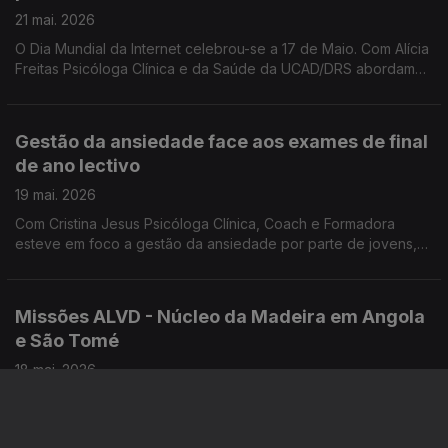
21 mai. 2026
O Dia Mundial da Internet celebrou-se a 17 de Maio. Com Alícia
Freitas Psicóloga Clínica e da Saúde da UCAD/DRS abordamos
as maiores preocupações relacionadas com o uso excessivo
e inadequado das tecnologias.
Gestão da ansiedade face aos exames de final
de ano lectivo
19 mai. 2026
Com Cristina Jesus Psicóloga Clínica, Coach e Formadora
esteve em foco a gestão da ansiedade por parte de jovens,
face aos exames de final de ano lectivo.
Missões ALVD - Núcleo da Madeira em Angola
e São Tomé
18 mai. 2026
Este Verão, três grupos de voluntários da ALVD - Núcleo da
Madeira realizam Missões em Angola e em São Tomé.
Convidados: P. Domingos Pestana, assistente da ALVD -