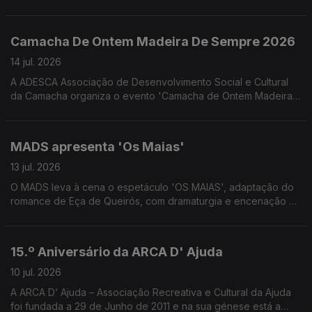
proporcionado pelo Núcleo Regional da Madeira da Liga
Portuguesa Contra o Cancro. Convidadas a Psicóloga Clínica
Melissa Gouveia e a Assistente Social Josefina Câmara
Camacha De Ontem Madeira De Sempre 2026
colaboradoras do NRM-LPCC
14 jul. 2026
A ADESCA Associação de Desenvolvimento Social e Cultural
da Camacha organiza o evento 'Camacha de Ontem Madeira
de Sempre' que este ano se associa à celebração os 350
anos da freguesia da Camacha. Uma conversa com José
Alberto Gonçalves e Fernanda Nóbrega da ADESCA.
MADS apresenta 'Os Maias'
13 jul. 2026
O MADS leva à cena o espetáculo 'OS MAIAS', adaptação do
romance de Eça de Queirós, com dramaturgia e encenação de
Eduardo Gaspar. Uma conversa com Pedro Gouveia e Filipa
Caroto Escórcio do MADS e do elenco 'Os Maias'
15.º Aniversário da ARCA D' Ajuda
10 jul. 2026
A ARCA D’ Ajuda – Associação Recreativa e Cultural da Ajuda
foi fundada a 29 de Junho de 2011 e na sua génese está a