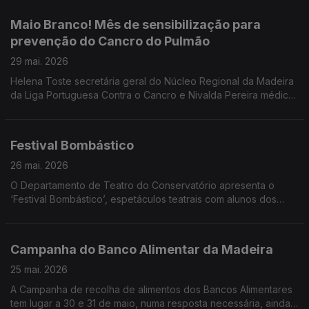
Vieira diretor artístico e encenador e Avelina Macedo
produtora.
Maio Branco! Mês de sensibilização para
prevenção do Cancro do Pulmão
29 mai. 2026
Helena Toste secretária geral do Núcleo Regional da Madeira
da Liga Portuguesa Contra o Cancro e Nivalda Pereira médica
de Família, Pós graduada em Cessação Tabágica e
Coordenadora Nacional do Grupo de Trabalho de Tabagismo
foram convidadas do programa sobre o Maio Branco e a
Festival Bombástico
prevenção do Cancro do Pulmão.
26 mai. 2026
O Departamento de Teatro do Conservatório apresenta o
‘Festival Bombástico’, espetáculos teatrais com alunos dos
Cursos Livres em Artes - Teatro. Ouvimos Pedro Araújo Santos
professor e as alunas Rita Gouveia, Mia Sousa e Carolina
Esteves.
Campanha do Banco Alimentar da Madeira
25 mai. 2026
A Campanha de recolha de alimentos dos Bancos Alimentares
tem lugar a 30 e 31 de maio, numa resposta necessária, ainda