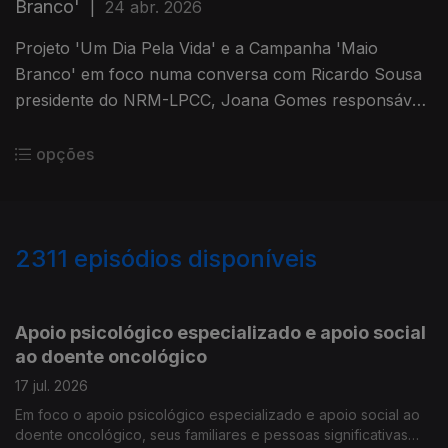
Branco'
|
24 abr. 2026
Projeto 'Um Dia Pela Vida' e a Campanha 'Maio
Branco' em foco numa conversa com Ricardo Sousa
presidente do NRM-LPCC, Joana Gomes responsável
local 'Um Dia pela Vida' e Miguel Fernandes padrinho
do 'Maio Branco'
opções
2311
episódios disponíveis
938079
933473
928510
Apoio psicológico especializado e apoio social
ao doente oncológico
17 jul. 2026
Em foco o apoio psicológico especializado e apoio social ao
doente oncológico, seus familiares e pessoas significativas