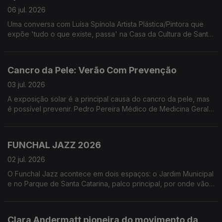
06 jul. 2026
Uma conversa com Luísa Spínola Artista Plástica/Pintora que
expõe 'tudo o que existe, passa' na Casa da Cultura de Santa
Cruz - Quinta do Revoredo. Uma exposição que segundo a
artista '... não oferece respostas. Oferece uma pausa para que
o olhar desacelere e se deixe tocar pela evidência daquilo
Cancro da Pele: Verão Com Prevenção
que muda'
03 jul. 2026
A exposição solar é a principal causa do cancro da pele, mas
é possível prevenir. Pedro Pereira Médico de Medicina Geral
e Familiar e Leonor Leça Psicóloga Clínica, ambos da Unidade
de Educação para a Saúde do NRM-LPCC, partilharam
informações essenciais sobre a exposição solar segura.
FUNCHAL JAZZ 2026
02 jul. 2026
O Funchal Jazz acontece em dois espaços: o Jardim Municipal
e no Parque de Santa Catarina, palco principal, por onde vão
passar alguns dos maiores nomes do jazz. Uma conversa com
Paulo Barbosa Diretor Artístico do Funchal Jazz e Francisco
Andrade diretor do Curso Profissional de Instrumentista Jazz
Clara Andermatt pioneira do movimento da