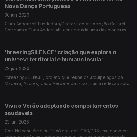
do Conservatório e Presidente da Associação Jazz do
Nova Dança Portuguesa
Funchal 'Melro Preto'
30 jun. 2026
Clara Andermatt Fundadora/Diretora de Associação Cultural
Companhia Clara Andermatt, considerada uma das pioneiras
do movimento da Nova Dança Portuguesa Coreógrafa para
participar numa formação no âmbito das comemorações dos
25 anos da Companhia Dançando com a Diferença.
'breezingSILENCE' criação que explora o
universo territorial e humano insular
29 jun. 2026
“breezingSILENCE”, projeto que reúne os arquipélagos da
Madeira, Açores, Cabo Verde e Canárias, numa reflexão sobre
a insularidade, a relação ilha/oceano e os territórios que
partilham uma memória comum. Uma conversa com os
criadores Yola Pinto (coreógrafa e bailarina), Marco Santos
Viva o Verão adoptando comportamentos
(músico) e com Filipe Ferraz cocriador local.
saudáveis
23 jun. 2026
Com Natacha Almeida Psicóloga da UCAD/DRS uma conversa
sobre estratégias a adoptar para evitar comportamentos de