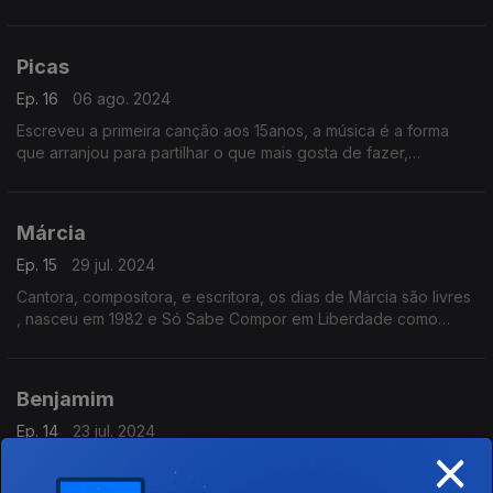
Guitarra Portuguesa ganha asas, Marta Pereira da Costa
nasceu em 1982 e Só Sabe Compor em Liberdade.
Picas
Ep. 16
06 ago. 2024
Escreveu a primeira canção aos 15anos, a música é a forma
que arranjou para partilhar o que mais gosta de fazer,
escrever. A cantora compositora Picas Só Sabe Compor em
Liberdade porque nasceu em 1998
Márcia
Ep. 15
29 jul. 2024
Cantora, compositora, e escritora, os dias de Márcia são livres
, nasceu em 1982 e Só Sabe Compor em Liberdade como
contou a Ana Sofia Carvalheda
Benjamim
Ep. 14
23 jul. 2024
×
Estudou Antropologia e viveu durante algum tempo em
Inglaterra, editou recentemente o disco "Berlengas". Muito