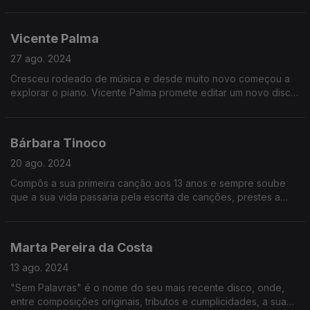
"Labirinto". O músico-compositor Só Sabe Compor em
Liberdade porque nasceu em 1989
Vicente Palma
27 ago. 2024
Cresceu rodeado de música e desde muito novo começou a
explorar o piano. Vicente Palma promete editar um novo disco
de originais nos próximos meses. O músico-compositor nasceu
em 1983 e Só Sabe Compor em Liberdade
Bárbara Tinoco
20 ago. 2024
Compôs a sua primeira canção aos 13 anos e sempre soube
que a sua vida passaria pela escrita de canções, prestes a
subir ao grande palco do Meo Arena, Bárbara Tinoco, nasceu
em 1998, e Só Sabe Compor em Liberdade
Marta Pereira da Costa
13 ago. 2024
"Sem Palavras" é o nome do seu mais recente disco, onde,
entre composições originais, tributos e cumplicidades, a sua