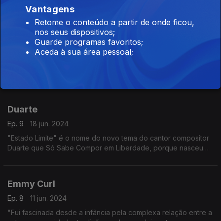
Vantagens
Afonso Dubraz Só Sabe Compor em Liberdade porque nasceu
em 1997
Retome o conteúdo a partir de onde ficou,
nos seus dispositivos;
Diana Castro
Guarde programas favoritos;
25 jun. 2024
Aceda à sua área pessoal;
Diana Castro partilhou recentemente mais uma canção
"Escândalo" . A cantora compositora Só Sabe Compor em
Liberdade, porque nasceu em 1980
Duarte
Ep. 9
18 jun. 2024
"Estado Limite" é o nome do novo tema do cantor compositor
Duarte que Só Sabe Compor em Liberdade, porque nasceu
em 1980
Emmy Curl
Ep. 8
11 jun. 2024
"Fui fascinada desde a infância pela complexa relação entre a