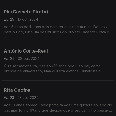
Pir (Cassete Pirata)
Ep. 25
15 out. 2024
Aos 5 anos pediu aos pais para ter aulas de música. Do Jazz
para o Pop, Pir é um dos músicos do projeto Cassete Pirata e
Só Sabe Compor em Liberdade como contou a Ana Sofia
Carvalheda.
António Côrte-Real
Ep. 24
08 out. 2024
Quis ser astronauta, mas aos 12 anos pediu ao pai, como
prenda de aniversário, uma guitarra elétrica. Guitarrista e
compositor, António Côrte-Real "Só Sabe Compor em
Liberdade", como contou a Ana Sofia Carvalheda
Rita Onofre
Ep. 23
23 set. 2024
Aos 10 anos abraçou pela primeira vez uma guitarra ao lado do
pai, mas foi no 6ºano que decidiu que o seu caminho passava
pela música. Rita Onofre Só Sabe Compor em Liberdade,