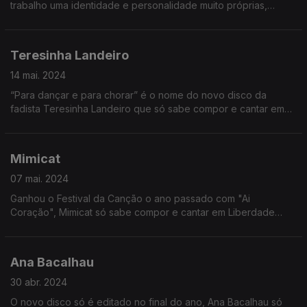
trabalho uma identidade e personalidade muito próprias,
nascido em 1976 e com um recente Disco editado "Ao vivo no
Namouche", Só Sabe Compor em Libdesdade
Teresinha Landeiro
14 mai. 2024
“Para dançar e para chorar” é o nome do novo disco da
fadista Teresinha Landeiro que só sabe compor e cantar em
Liberdade já que nasceu depois de 1974, como contou a Ana
Sofia Carvalheda
Mimicat
07 mai. 2024
Ganhou o Festival da Canção o ano passado com "Ai
Coração", Mimicat só sabe compor e cantar em Liberdade
como contou a Ana Sofia carvalheda
Ana Bacalhau
30 abr. 2024
O novo disco só é editado no final do ano, Ana Bacalhau só