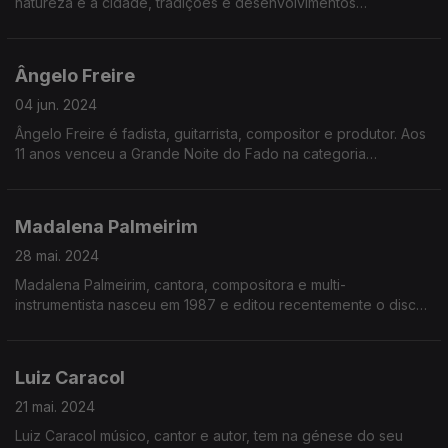
natureza e a cidade, tradições e desenvolvimentos
modernos" , Emmy Curl só sabe compor em Liberdade,
porque nasceu em 1990
Ângelo Freire
04 jun. 2024
Ângelo Freire é fadista, guitarrista, compositor e produtor. Aos
11 anos venceu a Grande Noite do Fado na categoria
«Juvenis» e pouco depois o concurso internacional Bravo
Bravíssimo, nasceu em 1989
Madalena Palmeirim
28 mai. 2024
Madalena Palmeirim, cantora, compositora e multi-
instrumentista nasceu em 1987 e editou recentemente o disco
"Morna Mansa", gravado em Cabo Verde durante a pandemia
e só sabe compor em Liberdade
Luiz Caracol
21 mai. 2024
Luiz Caracol músico, cantor e autor, tem na génese do seu