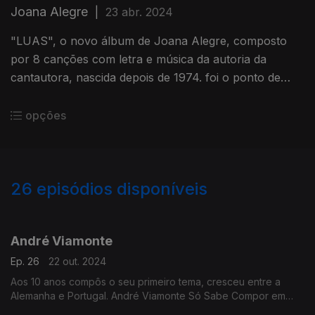
Joana Alegre
|
23 abr. 2024
"LUAS", o novo álbum de Joana Alegre, composto
por 8 canções com letra e música da autoria da
cantautora, nascida depois de 1974. foi o ponto de
partida para a conversa de Ana Sofia Carvalheda com
Joana Alegre
opções
26
episódios disponíveis
785943
766978
764221
André Viamonte
Ep. 26
22 out. 2024
Aos 10 anos compôs o seu primeiro tema, cresceu entre a
Alemanha e Portugal. André Viamonte Só Sabe Compor em
Liberdade como contou a Ana Sofia Carvalheda.