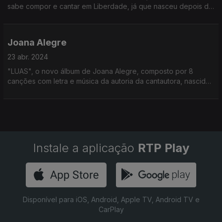
sabe compor e cantar em Liberdade, já que nasceu depois de
1974 como contou a Ana Sofia Carvalheda
Joana Alegre
23 abr. 2024
"LUAS", o novo álbum de Joana Alegre, composto por 8
canções com letra e música da autoria da cantautora, nascida
depois de 1974. foi o ponto de partida para a conversa de Ana
Sofia Carvalheda com Joana Alegre
Instale a aplicação
RTP Play
Disponível para iOS, Android, Apple TV, Android TV e
CarPlay