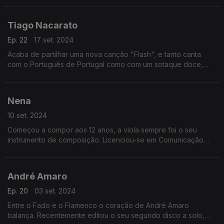
como contou a Ana Sofia Carvalheda
Tiago Nacarato
Ep. 22
17 set. 2024
Acaba de partilhar uma nova canção "Flash", e tanto canta
com o Português de Portugal como com um sotaque doce,
porque Tiago Nacarato Só Sabe Compor em Liberdade, como
contou a Ana Sofia Carvalheda
Nena
10 set. 2024
Começou a compor aos 12 anos, a viola sempre foi o seu
instrumento de composição. Licenciou-se em Comunicação
Social. Nena, nasceu em 1997 e Só Sabe Compor em
Liberdade
André Amaro
Ep. 20
03 set. 2024
Entre o Fado e o Flamenco o coração de André Amaro
balança. Recentemente editou o seu segundo disco a solo,