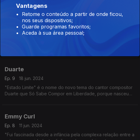
Vantagens
Afonso Dubraz Só Sabe Compor em Liberdade porque nasceu
em 1997
Retome o conteúdo a partir de onde ficou,
nos seus dispositivos;
Diana Castro
Guarde programas favoritos;
25 jun. 2024
Aceda à sua área pessoal;
Diana Castro partilhou recentemente mais uma canção
"Escândalo" . A cantora compositora Só Sabe Compor em
Liberdade, porque nasceu em 1980
Duarte
Ep. 9
18 jun. 2024
"Estado Limite" é o nome do novo tema do cantor compositor
Duarte que Só Sabe Compor em Liberdade, porque nasceu
em 1980
Emmy Curl
Ep. 8
11 jun. 2024
"Fui fascinada desde a infância pela complexa relação entre a