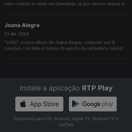
sabe compor e cantar em Liberdade, já que nasceu depois de
1974 como contou a Ana Sofia Carvalheda
Joana Alegre
23 abr. 2024
"LUAS", o novo álbum de Joana Alegre, composto por 8
canções com letra e música da autoria da cantautora, nascida
depois de 1974. foi o ponto de partida para a conversa de Ana
Sofia Carvalheda com Joana Alegre
Instale a aplicação
RTP Play
Disponível para iOS, Android, Apple TV, Android TV e
CarPlay