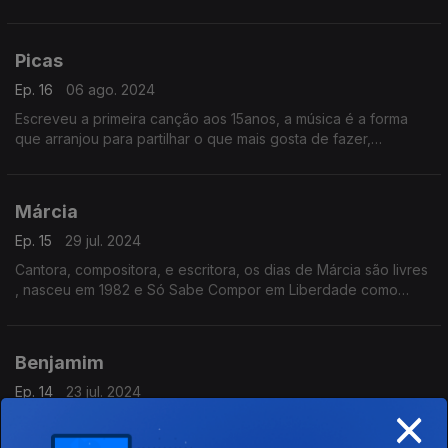
Guitarra Portuguesa ganha asas, Marta Pereira da Costa
nasceu em 1982 e Só Sabe Compor em Liberdade.
Picas
Ep. 16
06 ago. 2024
Escreveu a primeira canção aos 15anos, a música é a forma
que arranjou para partilhar o que mais gosta de fazer,
escrever. A cantora compositora Picas Só Sabe Compor em
Liberdade porque nasceu em 1998
Márcia
Ep. 15
29 jul. 2024
Cantora, compositora, e escritora, os dias de Márcia são livres
, nasceu em 1982 e Só Sabe Compor em Liberdade como
contou a Ana Sofia Carvalheda
Benjamim
Ep. 14
23 jul. 2024
×
Estudou Antropologia e viveu durante algum tempo em
Inglaterra, editou recentemente o disco "Berlengas". Muito