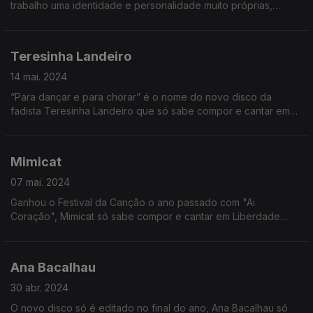
trabalho uma identidade e personalidade muito próprias,
nascido em 1976 e com um recente Disco editado "Ao vivo no
Namouche", Só Sabe Compor em Libdesdade
Teresinha Landeiro
14 mai. 2024
“Para dançar e para chorar” é o nome do novo disco da
fadista Teresinha Landeiro que só sabe compor e cantar em
Liberdade já que nasceu depois de 1974, como contou a Ana
Sofia Carvalheda
Mimicat
07 mai. 2024
Ganhou o Festival da Canção o ano passado com "Ai
Coração", Mimicat só sabe compor e cantar em Liberdade
como contou a Ana Sofia carvalheda
Ana Bacalhau
30 abr. 2024
O novo disco só é editado no final do ano, Ana Bacalhau só