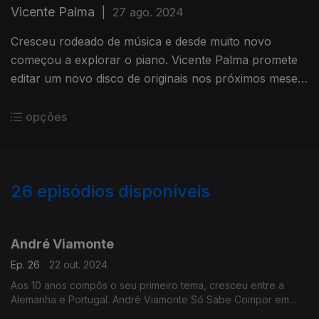
Vicente Palma
|
27 ago. 2024
Cresceu rodeado de música e desde muito novo
começou a explorar o piano. Vicente Palma promete
editar um novo disco de originais nos próximos meses.
O músico-compositor nasceu em 1983 e Só Sabe
Compor em Liberdade
opções
26
episódios disponíveis
785943
766978
764221
André Viamonte
Ep. 26
22 out. 2024
Aos 10 anos compôs o seu primeiro tema, cresceu entre a
Alemanha e Portugal. André Viamonte Só Sabe Compor em
Liberdade como contou a Ana Sofia Carvalheda.