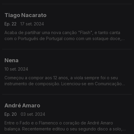
como contou a Ana Sofia Carvalheda
Tiago Nacarato
Ep. 22
17 set. 2024
Acaba de partilhar uma nova canção "Flash", e tanto canta
com o Português de Portugal como com um sotaque doce,
porque Tiago Nacarato Só Sabe Compor em Liberdade, como
contou a Ana Sofia Carvalheda
Nena
10 set. 2024
Começou a compor aos 12 anos, a viola sempre foi o seu
instrumento de composição. Licenciou-se em Comunicação
Social. Nena, nasceu em 1997 e Só Sabe Compor em
Liberdade
André Amaro
Ep. 20
03 set. 2024
Entre o Fado e o Flamenco o coração de André Amaro
balança. Recentemente editou o seu segundo disco a solo,