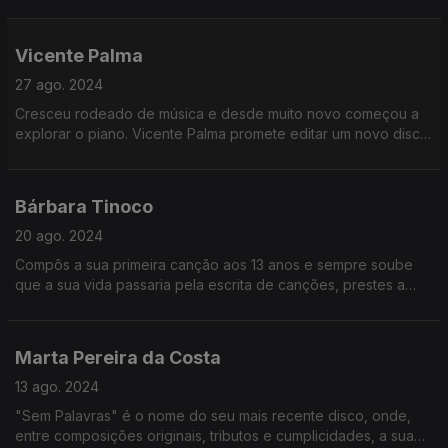
"Labirinto". O músico-compositor Só Sabe Compor em
Liberdade porque nasceu em 1989
Vicente Palma
27 ago. 2024
Cresceu rodeado de música e desde muito novo começou a
explorar o piano. Vicente Palma promete editar um novo disco
de originais nos próximos meses. O músico-compositor nasceu
em 1983 e Só Sabe Compor em Liberdade
Bárbara Tinoco
20 ago. 2024
Compôs a sua primeira canção aos 13 anos e sempre soube
que a sua vida passaria pela escrita de canções, prestes a
subir ao grande palco do Meo Arena, Bárbara Tinoco, nasceu
em 1998, e Só Sabe Compor em Liberdade
Marta Pereira da Costa
13 ago. 2024
"Sem Palavras" é o nome do seu mais recente disco, onde,
entre composições originais, tributos e cumplicidades, a sua