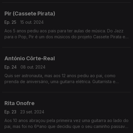
Pir (Cassete Pirata)
Ep. 25
15 out. 2024
Aos 5 anos pediu aos pais para ter aulas de música. Do Jazz
para o Pop, Pir é um dos músicos do projeto Cassete Pirata e
Só Sabe Compor em Liberdade como contou a Ana Sofia
Carvalheda.
António Côrte-Real
Ep. 24
08 out. 2024
Quis ser astronauta, mas aos 12 anos pediu ao pai, como
prenda de aniversário, uma guitarra elétrica. Guitarrista e
compositor, António Côrte-Real "Só Sabe Compor em
Liberdade", como contou a Ana Sofia Carvalheda
Rita Onofre
Ep. 23
23 set. 2024
Aos 10 anos abraçou pela primeira vez uma guitarra ao lado do
pai, mas foi no 6ºano que decidiu que o seu caminho passava
pela música. Rita Onofre Só Sabe Compor em Liberdade,