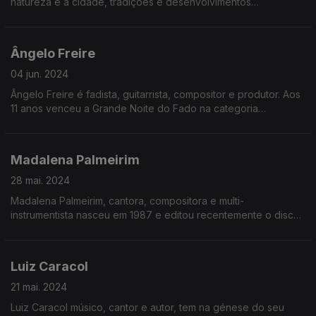
natureza e a cidade, tradições e desenvolvimentos
modernos" , Emmy Curl só sabe compor em Liberdade,
porque nasceu em 1990
Ângelo Freire
04 jun. 2024
Ângelo Freire é fadista, guitarrista, compositor e produtor. Aos
11 anos venceu a Grande Noite do Fado na categoria
«Juvenis» e pouco depois o concurso internacional Bravo
Bravíssimo, nasceu em 1989
Madalena Palmeirim
28 mai. 2024
Madalena Palmeirim, cantora, compositora e multi-
instrumentista nasceu em 1987 e editou recentemente o disco
"Morna Mansa", gravado em Cabo Verde durante a pandemia
e só sabe compor em Liberdade
Luiz Caracol
21 mai. 2024
Luiz Caracol músico, cantor e autor, tem na génese do seu