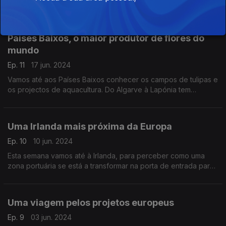
na área da energia sustentável e da economia circular,
financiados por fundos europeus.
Países Baixos, o maior produtor de flores do
mundo
Ep. 11
17 jun. 2024
Vamos até aos Países Baixos conhecer os campos de tulipas e
os projectos de aquacultura. Do Algarve à Lapónia tem
apresentação de Miguel Van der Kellen
Uma Irlanda mais próxima da Europa
Ep. 10
10 jun. 2024
Esta semana vamos até à Irlanda, para perceber como uma
zona portuária se está a transformar na porta de entrada para
a Europa. E ainda, uma rede ecológica que quer assegurar a
biodiversidade das zonas verdes irlandesas
Uma viagem pelos projetos europeus
Ep. 9
03 jun. 2024