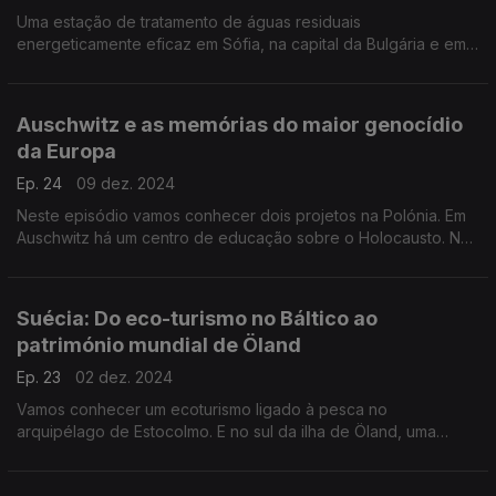
Uma estação de tratamento de águas residuais
energeticamente eficaz em Sófia, na capital da Bulgária e em
Burgas, visitamos o Centro de Arte contemporânea e a
biblioteca.
Auschwitz e as memórias do maior genocídio
da Europa
Ep. 24
09 dez. 2024
Neste episódio vamos conhecer dois projetos na Polónia. Em
Auschwitz há um centro de educação sobre o Holocausto. Na
capital, Varsóvia, vamos conhecer a história de refugiados
ucranianos.
Suécia: Do eco-turismo no Báltico ao
património mundial de Öland
Ep. 23
02 dez. 2024
Vamos conhecer um ecoturismo ligado à pesca no
arquipélago de Estocolmo. E no sul da ilha de Öland, uma
paisagem agrícola única considerada Património Mundial da
UNESCO.