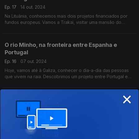
Ep. 17
14 out. 2024
Na Lituânia, conhecemos mais dois projetos financiados por
fundos europeus. Vamos a Trakai, visitar uma mansão do
século XIX que serviu de sanatório para o KGB. E vamos ainda
a Neringa que fica no istmo da Curlândi.
O rio Minho, na fronteira entre Espanha e
Portugal
Ep. 16
07 out. 2024
Hoje, vamos até à Galiza, conhecer o dia-a-dia das pessoas
que vivem na raia. Descobrimos um projeto entre Portugal e
Espanha de proteção das espécies do rio Minho.
Apresentação de Miguel Van Der Kellen.
×
Croácia, um país de ilhas e arquipélagos
Ep. 15
30 set. 2024
Vamos à Croácia: em Pula conhecemos um aquário dentro de
dois fortes militares e visitámos o arquipélago de Losing, um
dos mais selvagens do país. Apresentação de Miguel Van Der
Kellen