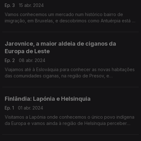
Ep. 3
15 abr. 2024
Vamos conhecemos um mercado num histórico bairro de
imigração, em Bruxelas, e descobrimos como Antuérpia está a
resistir às alterações climáticas com um sistema de
aproveitamento da água da chuva.
Jarovnice, a maior aldeia de ciganos da
Europa de Leste
Ep. 2
08 abr. 2024
Viajamos até à Eslováquia para conhecer as novas habitações
das comunidades ciganas, na região de Presov, e
descobrimos como como são aplicados os fundos europeus
em Bratislava.
Finlândia: Lapónia e Helsinquia
Ep. 1
01 abr. 2024
Visitamos a Lapónia onde conhecemos o único povo indígena
da Europa e vamos ainda à região de Helsínquia perceber
como são aplicados os fundos europeus. Apresentação de
Miguel Van der Kellen.