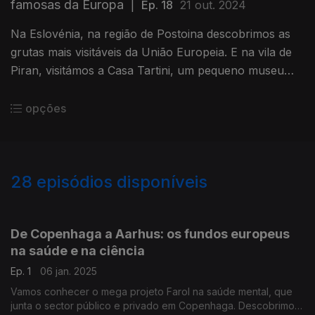
famosas da Europa
|
Ep. 18
21 out. 2024
Na Eslovénia, na região de Postoina descobrimos as
grutas mais visitáveis da União Europeia. E na vila de
Piran, visitámos a Casa Tartini, um pequeno museu
dedicado ao compositor Gieseppi Tartini.
opções
28
episódios disponíveis
801061
765150
758479
De Copenhaga a Aarhus: os fundos europeus
na saúde e na ciência
Ep. 1
06 jan. 2025
Vamos conhecer o mega projeto Farol na saúde mental, que
junta o sector público e privado em Copenhaga. Descobrimos