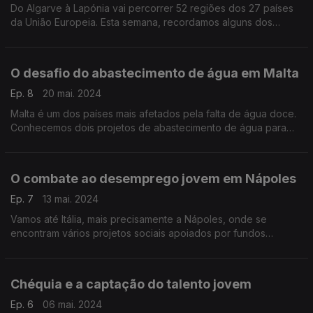
Do Algarve à Lapónia vai percorrer 52 regiões dos 27 países
da União Europeia. Esta semana, recordamos alguns dos
países por onde o Do Algarve à Lapónia já passou.
Apresentação de Miguel Van der Kellen.
O desafio do abastecimento de água em Malta
Ep. 8
20 mai. 2024
Malta é um dos países mais afetados pela falta de água doce.
Conhecemos dois projetos de abastecimento de água para
população e agricultura e um espaço verde que esconde
toneladas de lixo.
O combate ao desemprego jovem em Nápoles
Ep. 7
13 mai. 2024
Vamos até Itália, mais precisamente a Nápoles, onde se
encontram vários projetos sociais apoiados por fundos
europeus. Apresentação de Miguel van der Kellen.
Chéquia e a captação do talento jovem
Ep. 6
06 mai. 2024