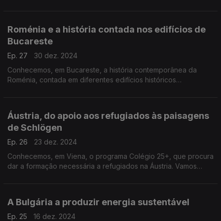
ainda a Universidade de Aarhus, uma das 100 melhores do
mundo.
Roménia e a história contada nos edifícios de
Bucareste
Ep. 27
30 dez. 2024
Conhecemos, em Bucareste, a história contemporânea da
Roménia, contada em diferentes edifícios históricos
reabilitados. Vamos ainda a Ilfov, visitar o Mosteiro de
Caldarusani, renovado com o apoio de fundos europeus.
Áustria, do apoio aos refugiados às paisagens
de Schlögen
Ep. 26
23 dez. 2024
Conhecemos, em Viena, o programa Colégio 25+, que procura
dar a formação necessária a refugiados na Áustria. Vamos
ainda à descoberta das paisagens de Schlögen, no noroeste
do país.
A Bulgária a produzir energia sustentável
Ep. 25
16 dez. 2024