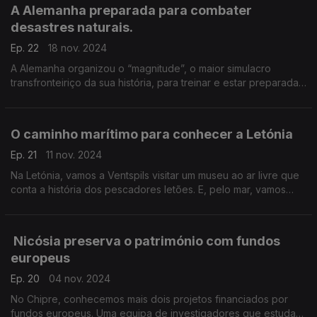
A Alemanha preparada para combater
desastres naturais.
Ep. 22
18 nov. 2024
A Alemanha organizou o “magnitude”, o maior simulacro
transfronteiriço da sua história, para treinar e estar preparada
para uma catástrofe natural. Ainda na Alemanha, há um projeto
onde o taekwondo une a comunidade.
O caminho marítimo para conhecer a Letónia
Ep. 21
11 nov. 2024
Na Letónia, vamos a Ventspils visitar um museu ao ar livre que
conta a história dos pescadores letões. E, pelo mar, vamos
percorrer uma rede de portos e marinas que liga a Letónia à
Estónia.
Nicósia preserva o património com fundos
europeus
Ep. 20
04 nov. 2024
No Chipre, conhecemos mais dois projetos financiados por
fundos europeus. Uma equipa de investigadores que estuda