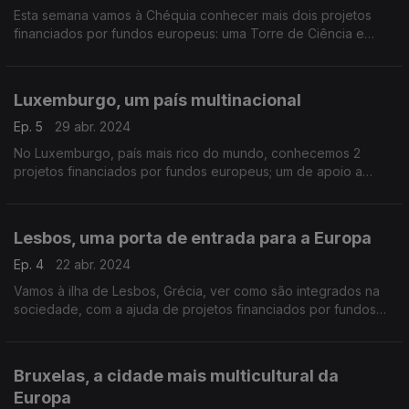
Esta semana vamos à Chéquia conhecer mais dois projetos
financiados por fundos europeus: uma Torre de Ciência e
Inovação em Pilsen e o novo Campus Universitário da Cidade
de Ostrava. Apresentação de Miguel Van der Kellen
Luxemburgo, um país multinacional
Ep. 5
29 abr. 2024
No Luxemburgo, país mais rico do mundo, conhecemos 2
projetos financiados por fundos europeus; um de apoio a
refugiados e outro de requalificação urbanística. Do Algarve à
Lapónia, apresentação de Miguel Van der Kellen.
Lesbos, uma porta de entrada para a Europa
Ep. 4
22 abr. 2024
Vamos à ilha de Lesbos, Grécia, ver como são integrados na
sociedade, com a ajuda de projetos financiados por fundos
europeus, milhares de migrantes. Apresentação de Miguel Van
der Kellen.
Bruxelas, a cidade mais multicultural da
Europa