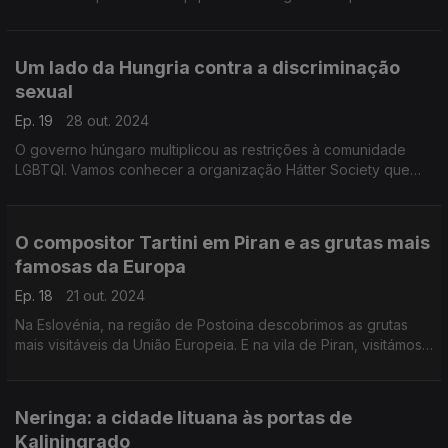
incêndios e um museu interativo que recupera artefactos
roubados.
Um lado da Hungria contra a discriminação
sexual
Ep. 19
28 out. 2024
O governo húngaro multiplicou as restrições à comunidade
LGBTQI. Vamos conhecer a organização Hátter Society que
recebe fundos europeus para ajudar as pessoas discriminadas
pela orientação sexual ou identidade de género.
O compositor Tartini em Piran e as grutas mais
famosas da Europa
Ep. 18
21 out. 2024
Na Eslovénia, na região de Postoina descobrimos as grutas
mais visitáveis da União Europeia. E na vila de Piran, visitámos
a Casa Tartini, um pequeno museu dedicado ao compositor
Gieseppi Tartini.
Neringa: a cidade lituana às portas de
Kaliningrado