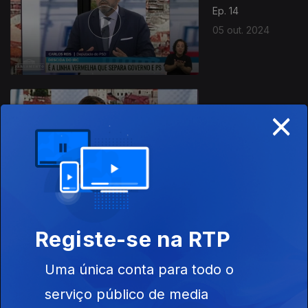
Ep. 14
05 out. 2024
×
Ep. 13
28 set. 2024
784678
Registe-se na RTP
21 set. 2024
Uma única conta para todo o
serviço público de media