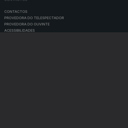
CONTACTOS
PROVEDORA DO TELESPECTADOR
PROVEDORA DO OUVINTE
ACESSIBILIDADES
SATÉLITES
A EMPRESA
CONSELHO GERAL INDEPENDENTE
CONSELHO DE OPINIÃO
CONTRATO DE CONCESSÃO DO SERVIÇO PÚBLICO DE RÁDIO E
TELEVISÃO
RGPD
GESTÃO DAS DEFINIÇÕES DE COOKIES
POLÍTICA DE PRIVACIDADE
POLÍTICA DE COOKIES
TERMOS E CONDIÇÕES
|
|
|
PUBLICIDADE
© RTP, Rádio e Televisão de Portugal 2026