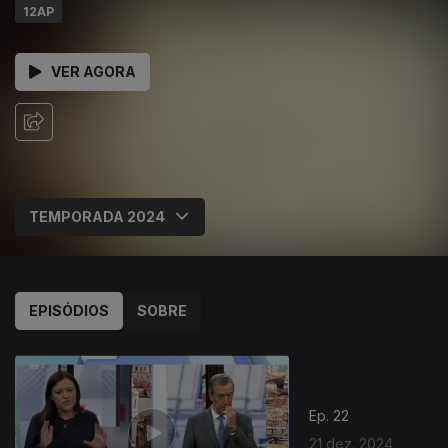
12AP
VER AGORA
EPISÓDIOS
SOBRE
Ep. 22
21 dez. 2024