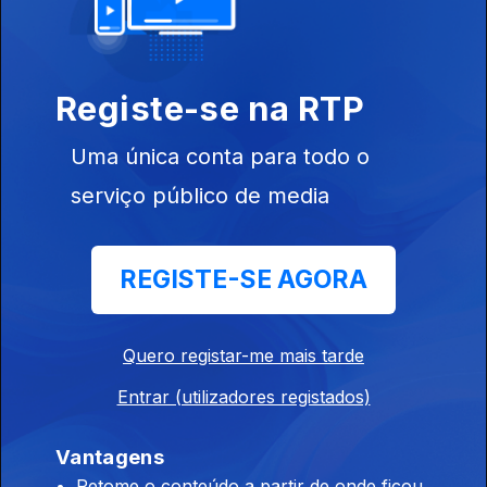
Registe-se na RTP
Ep. 10
13 jul. 2024
Uma única conta para todo o
serviço público de media
REGISTE-SE AGORA
Ep. 9
06 jul. 2024
Quero registar-me mais tarde
Entrar (utilizadores registados)
Vantagens
Ep. 8
29 jun. 2024
Retome o conteúdo a partir de onde ficou,