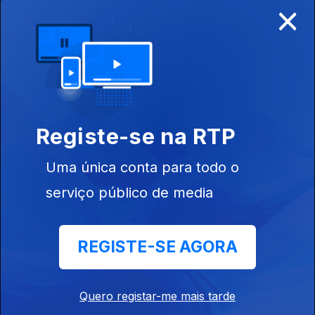
×
Reflexos Num
Olho Dourado
14 ago. 2024
Do Outro Lado
Registe-se na RTP
da Ponte
Uma única conta para todo o
serviço público de media
07 ago. 2024
REGISTE-SE AGORA
Catembe
Quero registar-me mais tarde