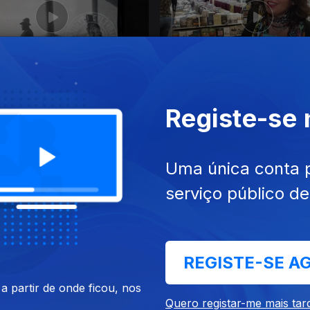
 nov. 2024
Ep. 25
13 nov. 2024
ra de Viagem
Festival Literário Outono Vi
Registe-se
Uma única conta 
serviço público d
REGISTE-SE A
 out. 2024
Ep. 21
16 out. 2024
 partir de onde ficou, nos
arlos Machado
Projeto "Da Sombra ao Cra
Quero registar-me mais tar