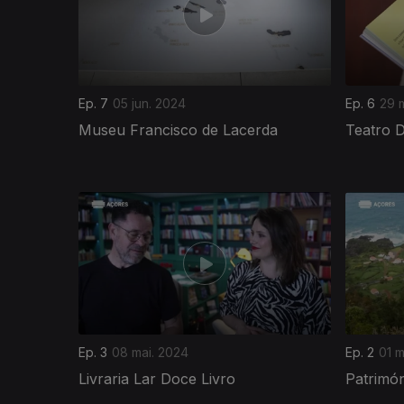
Ep. 7
05 jun. 2024
Ep. 6
29 
Museu Francisco de Lacerda
Teatro 
764846
Ep. 3
08 mai. 2024
Ep. 2
01 m
Livraria Lar Doce Livro
Patrimón