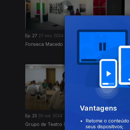
Ep. 27
27 nov. 2024
Ep. 26
20
Fonseca Macedo Galeria
Literatu
800208
Vantagens
Ep. 23
30 out. 2024
Ep. 22
23
Retome o conteúdo a
Grupo de Teatro Pontilha
Museu C
seus dispositivos;