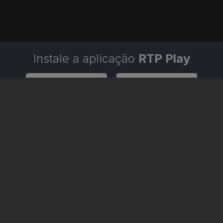
Instale a aplicação
RTP Play
Disponível para iOS, Android, Apple TV, Android TV e CarPlay
RTP PLAY
CONTACTOS
O
EM DIRETO
PROVEDORA DO
ÃO
REVER PROGRAMAS
TELESPECTADOR
PROVEDORA DO OU
CONCURSOS
UIVOS
ACESSIBILIDADES
PERGUNTAS FREQUENTES
NA
SATÉLITES